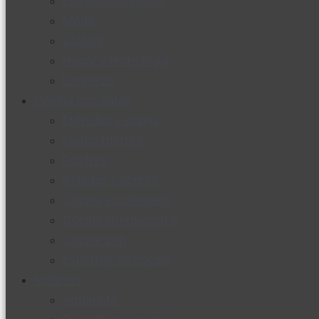
Productos nuevos
Moda
Cultura
Hogar y tecnología
Limpieza
Cocina con sabor
Entradas y sopas
Platos fuertes
Postres
Bebidas y licores
Cocina ecuatoriana
Cocina internacional
Cocine con
Expertos en cocina
Noticias
Ambiente