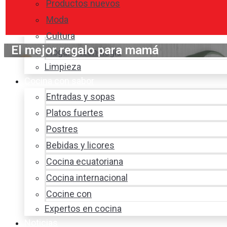
Productos nuevos
Moda
Cultura
El mejor regalo para mamá
Hogar y tecnología
Limpieza
Cocina con sabor
Entradas y sopas
Platos fuertes
Postres
Bebidas y licores
Cocina ecuatoriana
Cocina internacional
Cocine con
Expertos en cocina
Noticias