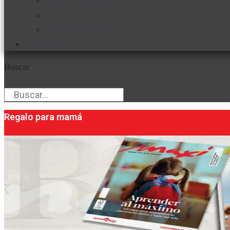
Favorita en acción
Corporativo
Emprendimiento
Maxi Guía
Buscar
Buscar
Regalo para mamá