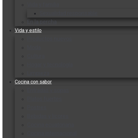
Vida y familia
Sexualidad responsable
En la percha
Vida y estilo
Productos nuevos
Moda
Cultura
Hogar y tecnología
Limpieza
Cocina con sabor
Entradas y sopas
Platos fuertes
Postres
Bebidas y licores
Cocina ecuatoriana
Cocina internacional