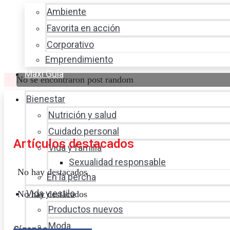
Ambiente
Favorita en acción
Corporativo
Emprendimiento
Maxi Guía
No se encontraron post random
Bienestar
Nutrición y salud
Cuidado personal
Artículos destacados
Vida y familia
Sexualidad responsable
No hay destacados
En la percha
Vida y estilo
No hay destacados
Productos nuevos
Moda
Síganos