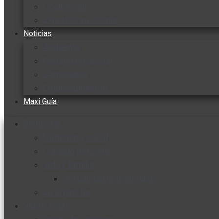
Cocine con
Expertos en cocina
Noticias
Ambiente
Favorita en acción
Corporativo
Emprendimiento
Maxi Guía
Bienestar
Nutrición y salud
Cuidado personal
Vida y familia
Sexualidad responsable
En la percha
Vida y estilo