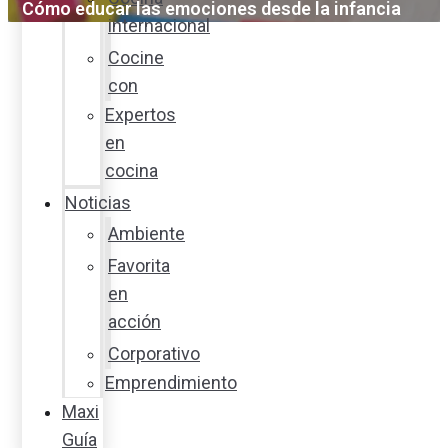
Cómo educar las emociones desde la infancia
internacional
Cocine
con
Expertos
en
cocina
Noticias
Ambiente
Favorita
en
acción
Corporativo
Emprendimiento
Maxi
Guía