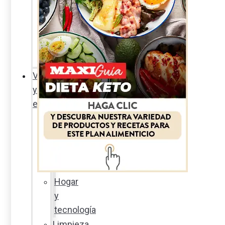
Sexualidad
responsable
En
la
percha
Vida
y
estilo
Productos
nuevos
Moda
Cultura
Hogar
y
tecnología
Limpieza