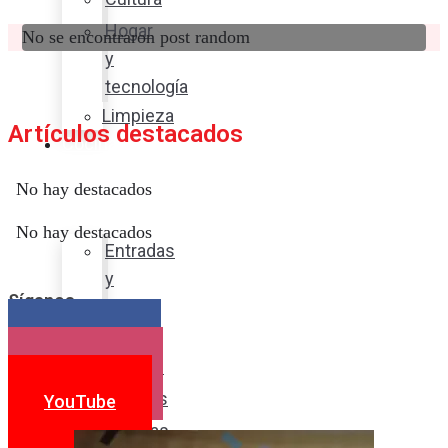
Hogar
No se encontraron post random
y
tecnología
Limpieza
Artículos destacados
Cocina
con
No hay destacados
sabor
No hay destacados
Entradas
y
Síganos
sopas
Platos
Facebook
fuertes
Instagram
Postres
YouTube
Bebidas