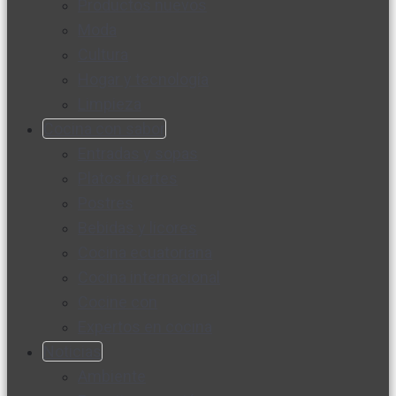
Productos nuevos
Moda
Cultura
Hogar y tecnología
Limpieza
Cocina con sabor
Entradas y sopas
Platos fuertes
Postres
Bebidas y licores
Cocina ecuatoriana
Cocina internacional
Cocine con
Expertos en cocina
Noticias
Ambiente