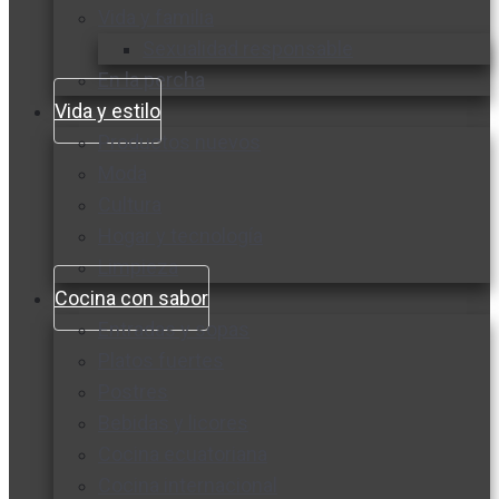
Vida y familia
Sexualidad responsable
En la percha
Vida y estilo
Productos nuevos
Moda
Cultura
Hogar y tecnología
Limpieza
Cocina con sabor
Entradas y sopas
Platos fuertes
Postres
Bebidas y licores
Cocina ecuatoriana
Cocina internacional