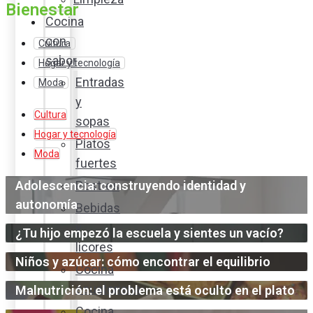
Bienestar
Cocina
con
Cultura
sabor
Hogar y tecnología
Entradas
Moda
y
Cultura
sopas
Hogar y tecnología
Platos
Moda
fuertes
Adolescencia: construyendo identidad y
Postres
autonomía
Bebidas
y
¿Tu hijo empezó la escuela y sientes un vacío?
licores
Niños y azúcar: cómo encontrar el equilibrio
Cocina
ecuatoriana
Malnutrición: el problema está oculto en el plato
Cocina