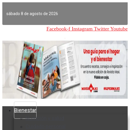
Ir
al
sábado 8 de agosto de 2026
contenido
Facebook-f
Instagram
Twitter
Youtube
Bienestar
Nutrición y salud
Cuidado personal