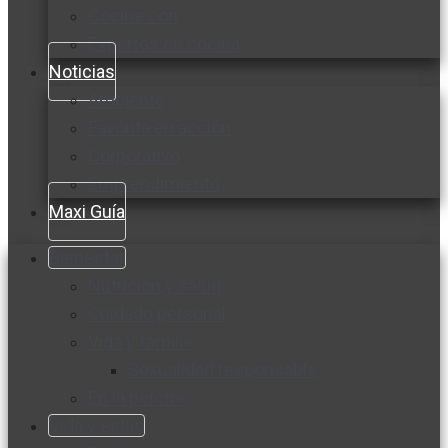
Cocine con
Expertos en cocina
Noticias
Ambiente
Favorita en acción
Corporativo
Emprendimiento
Maxi Guía
Bienestar
Nutrición y salud
Cuidado personal
Vida y familia
Sexualidad responsable
En la percha
Vida y estilo