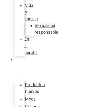
Vida
y
familia
Sexualidad
responsable
En
la
percha
Vida
y
estilo
Productos
nuevos
Moda
Cultura