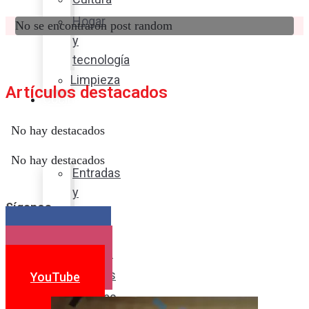
Hogar
No se encontraron post random
y
tecnología
Limpieza
Artículos destacados
Cocina
con
No hay destacados
sabor
No hay destacados
Entradas
y
Síganos
sopas
Platos
Facebook
fuertes
Instagram
Postres
YouTube
Bebidas