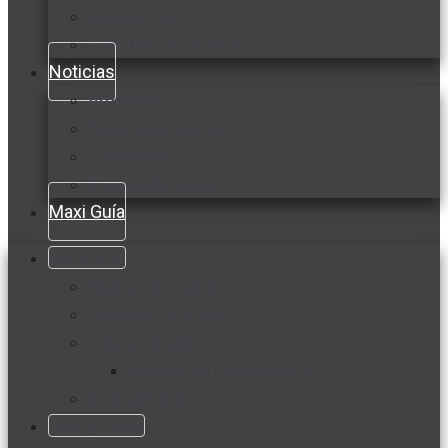
Cocine con
Expertos en cocina
Noticias
Ambiente
Favorita en acción
Corporativo
Emprendimiento
Maxi Guía
Bienestar
Nutrición y salud
Cuidado personal
Vida y familia
Sexualidad responsable
En la percha
Vida y estilo