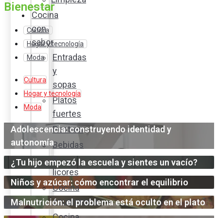
Bienestar
Cocina
con
Cultura
sabor
Hogar y tecnología
Entradas
Moda
y
Cultura
sopas
Hogar y tecnología
Platos
Moda
fuertes
Adolescencia: construyendo identidad y
Postres
autonomía
Bebidas
y
¿Tu hijo empezó la escuela y sientes un vacío?
licores
Niños y azúcar: cómo encontrar el equilibrio
Cocina
ecuatoriana
Malnutrición: el problema está oculto en el plato
Cocina