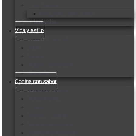
Vida y familia
Sexualidad responsable
En la percha
Vida y estilo
Productos nuevos
Moda
Cultura
Hogar y tecnología
Limpieza
Cocina con sabor
Entradas y sopas
Platos fuertes
Postres
Bebidas y licores
Cocina ecuatoriana
Cocina internacional