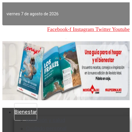
Ir
al
viernes 7 de agosto de 2026
contenido
Facebook-f
Instagram
Twitter
Youtube
Bienestar
Nutrición y salud
Cuidado personal