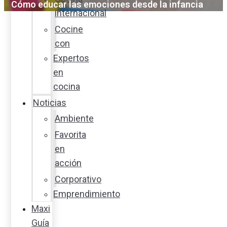
Cómo educar las emociones desde la infancia
internacional
Cocine
con
Expertos
en
cocina
Noticias
Ambiente
Favorita
en
acción
Corporativo
Emprendimiento
Maxi
Guía