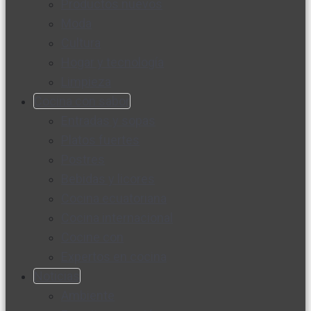
Productos nuevos
Moda
Cultura
Hogar y tecnología
Limpieza
Cocina con sabor
Entradas y sopas
Platos fuertes
Postres
Bebidas y licores
Cocina ecuatoriana
Cocina internacional
Cocine con
Expertos en cocina
Noticias
Ambiente