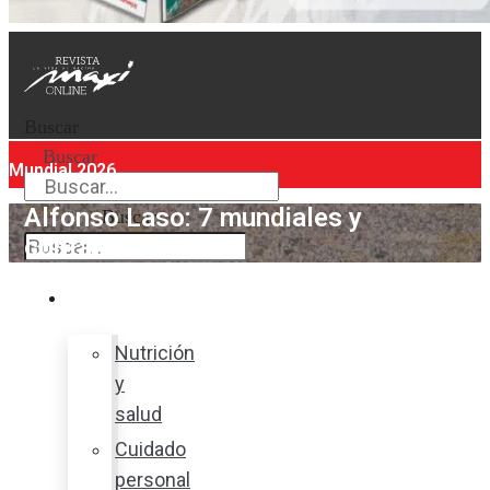
Buscar
Buscar
Mundial 2026
Alfonso Laso: 7 mundiales y
Buscar
contando
Bienestar
Nutrición
y
salud
Cuidado
personal