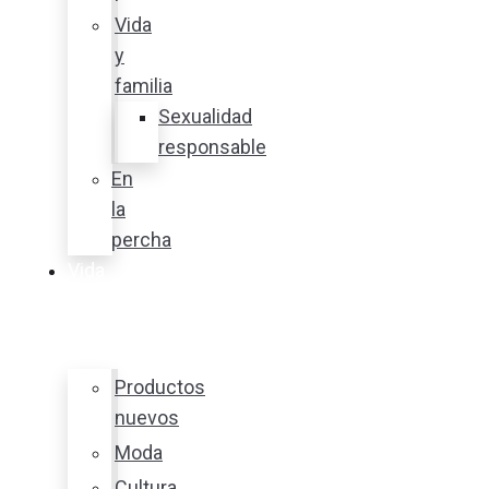
Vida
y
familia
Sexualidad
responsable
En
la
percha
Vida
y
estilo
Productos
nuevos
Moda
Cultura