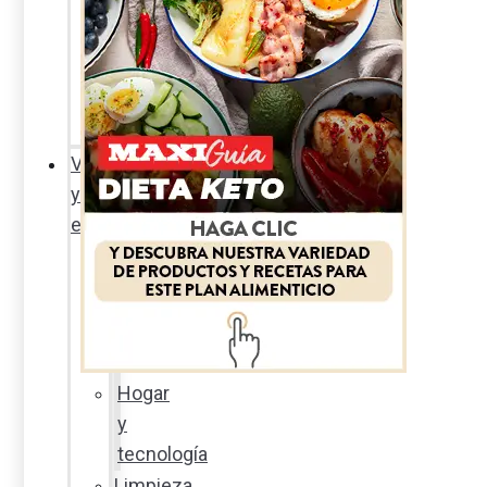
Sexualidad
responsable
En
la
percha
Vida
y
estilo
Productos
nuevos
Moda
Cultura
Hogar
y
tecnología
Limpieza