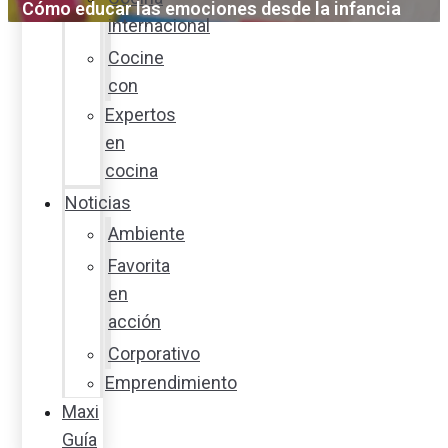
Cómo educar las emociones desde la infancia
internacional
Cocine
con
Expertos
en
cocina
Noticias
Ambiente
Favorita
en
acción
Corporativo
Emprendimiento
Maxi
Guía