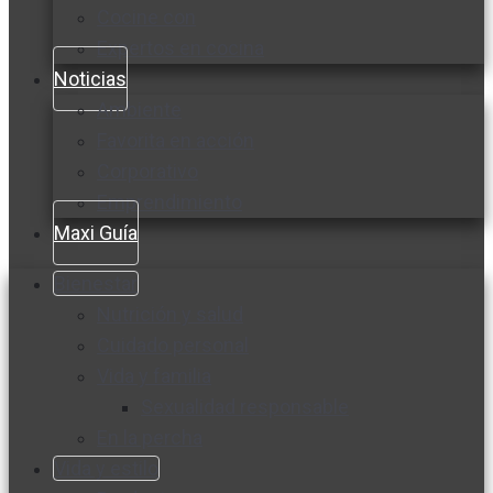
Cocine con
Expertos en cocina
Noticias
Ambiente
Favorita en acción
Corporativo
Emprendimiento
Maxi Guía
Bienestar
Nutrición y salud
Cuidado personal
Vida y familia
Sexualidad responsable
En la percha
Vida y estilo