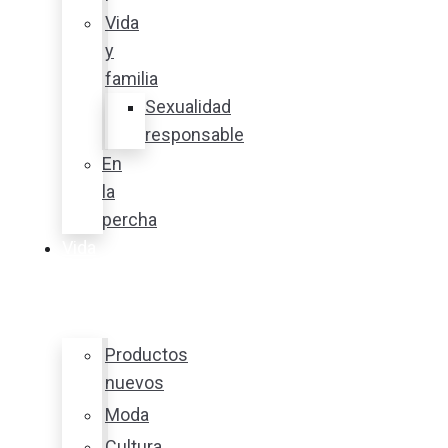
Vida
y
familia
Sexualidad
responsable
En
la
percha
Vida
y
estilo
Productos
nuevos
Moda
Cultura