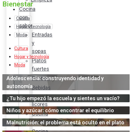
Bienestar
Cocina
con
Cultura
sabor
Hogar y tecnología
Entradas
Moda
y
Cultura
sopas
Hogar y tecnología
Platos
Moda
fuertes
Adolescencia: construyendo identidad y
Postres
autonomía
Bebidas
y
¿Tu hijo empezó la escuela y sientes un vacío?
licores
Niños y azúcar: cómo encontrar el equilibrio
Cocina
ecuatoriana
Malnutrición: el problema está oculto en el plato
Cocina