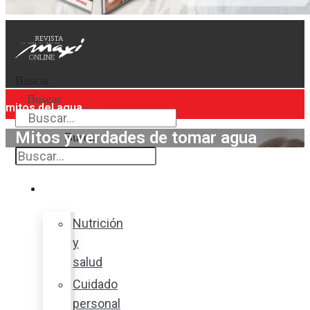
Buscar
Buscar
mitos del agua
Mitos y verdades de tomar agua
Buscar
Bienestar
Nutrición
y
salud
Cuidado
personal