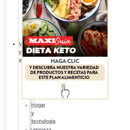
Sexualidad
responsable
En
la
percha
Vida
y
estilo
Productos
nuevos
Moda
Cultura
Hogar
y
tecnología
Limpieza