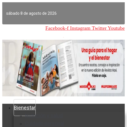
Ir
al
sábado 8 de agosto de 2026
contenido
Facebook-f
Instagram
Twitter
Youtube
Bienestar
Nutrición y salud
Cuidado personal