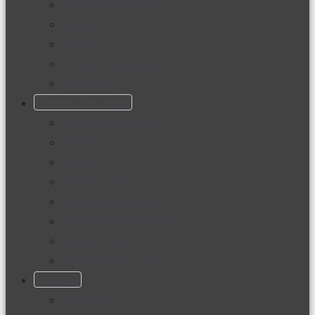
Productos nuevos
Moda
Cultura
Hogar y tecnología
Limpieza
Cocina con sabor
Entradas y sopas
Platos fuertes
Postres
Bebidas y licores
Cocina ecuatoriana
Cocina internacional
Cocine con
Expertos en cocina
Noticias
Ambiente