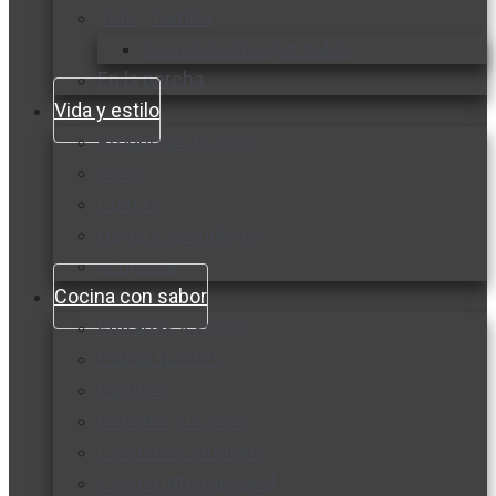
Vida y familia
Sexualidad responsable
En la percha
Vida y estilo
Productos nuevos
Moda
Cultura
Hogar y tecnología
Limpieza
Cocina con sabor
Entradas y sopas
Platos fuertes
Postres
Bebidas y licores
Cocina ecuatoriana
Cocina internacional