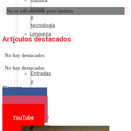
Hogar
No se encontraron post random
y
tecnología
Limpieza
Artículos destacados
Cocina
con
No hay destacados
sabor
No hay destacados
Entradas
y
Síganos
sopas
Platos
Facebook
fuertes
Instagram
Postres
YouTube
Bebidas