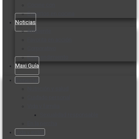
Cocine con
Expertos en cocina
Noticias
Ambiente
Favorita en acción
Corporativo
Emprendimiento
Maxi Guía
Bienestar
Nutrición y salud
Cuidado personal
Vida y familia
Sexualidad responsable
En la percha
Vida y estilo