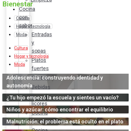
Bienestar
Cocina
con
Cultura
sabor
Hogar y tecnología
Entradas
Moda
y
Cultura
sopas
Hogar y tecnología
Platos
Moda
fuertes
Adolescencia: construyendo identidad y
Postres
autonomía
Bebidas
y
¿Tu hijo empezó la escuela y sientes un vacío?
licores
Niños y azúcar: cómo encontrar el equilibrio
Cocina
ecuatoriana
Malnutrición: el problema está oculto en el plato
Cocina