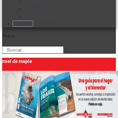
Favorita en acción
Corporativo
Emprendimiento
Maxi Guía
Buscar
Buscar
miel de maple