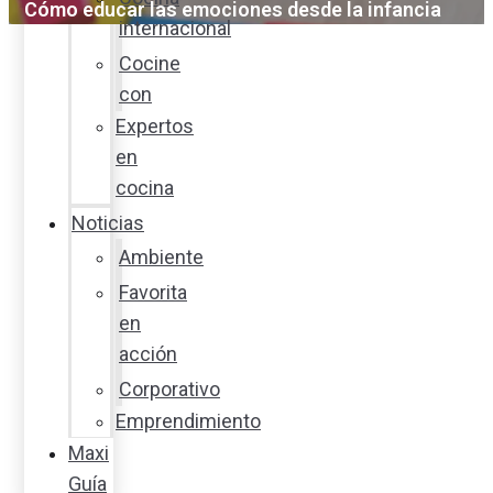
Cómo educar las emociones desde la infancia
internacional
Cocine
con
Expertos
en
cocina
Noticias
Ambiente
Favorita
en
acción
Corporativo
Emprendimiento
Maxi
Guía