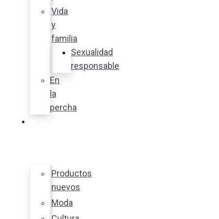
Vida
y
familia
Sexualidad
responsable
En
la
percha
Vida
y
estilo
Productos
nuevos
Moda
Cultura