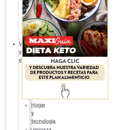
Sexualidad
responsable
En
la
percha
Vida
y
estilo
Productos
nuevos
Moda
Cultura
Hogar
y
tecnología
Limpieza