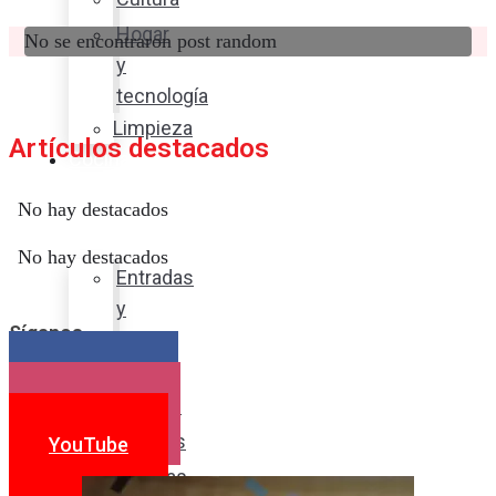
Hogar
No se encontraron post random
y
tecnología
Limpieza
Artículos destacados
Cocina
con
No hay destacados
sabor
No hay destacados
Entradas
y
Síganos
sopas
Platos
Facebook
fuertes
Instagram
Postres
YouTube
Bebidas