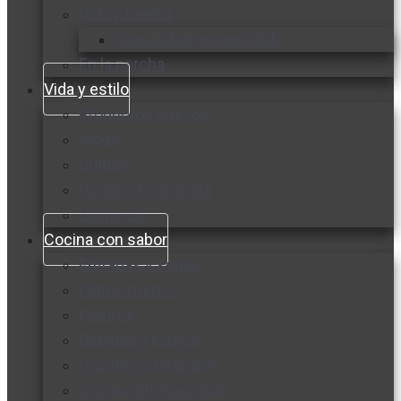
Vida y familia
Sexualidad responsable
En la percha
Vida y estilo
Productos nuevos
Moda
Cultura
Hogar y tecnología
Limpieza
Cocina con sabor
Entradas y sopas
Platos fuertes
Postres
Bebidas y licores
Cocina ecuatoriana
Cocina internacional