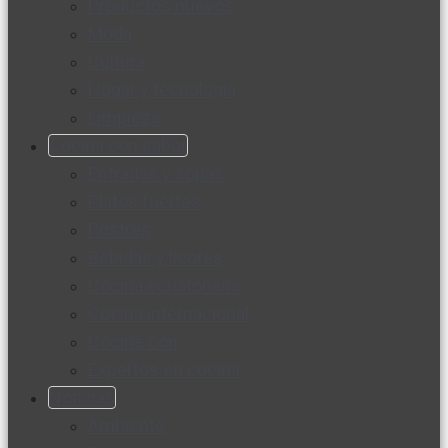
Productos nuevos
Moda
Cultura
Hogar y tecnología
Limpieza
Cocina con sabor
Entradas y sopas
Platos fuertes
Postres
Bebidas y licores
Cocina ecuatoriana
Cocina internacional
Cocine con
Expertos en cocina
Noticias
Ambiente