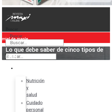
Buscar
Buscar
miel de maple
Lo que debe saber de cinco tipos de
Buscar
miel
Bienestar
Nutrición
y
salud
Cuidado
personal