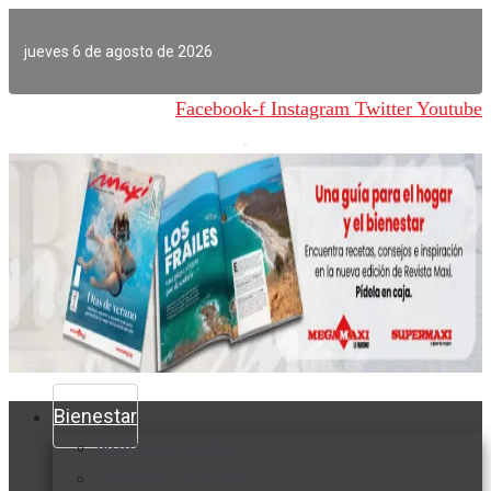
Ir
al
jueves 6 de agosto de 2026
contenido
Facebook-f
Instagram
Twitter
Youtube
Bienestar
Nutrición y salud
Cuidado personal