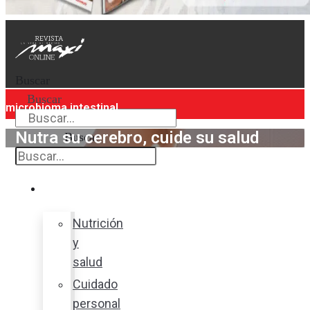
Buscar
Buscar
microbioma intestinal
Nutra su cerebro, cuide su salud
Buscar
Bienestar
Nutrición
y
salud
Cuidado
personal