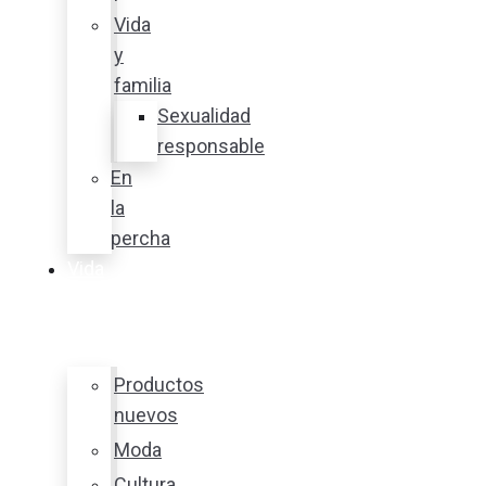
Vida
y
familia
Sexualidad
responsable
En
la
percha
Vida
y
estilo
Productos
nuevos
Moda
Cultura