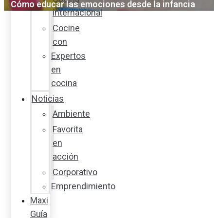
Cómo educar las emociones desde la infancia
internacional
Cocine
con
Expertos
en
cocina
Noticias
Ambiente
Favorita
en
acción
Corporativo
Emprendimiento
Maxi
Guía