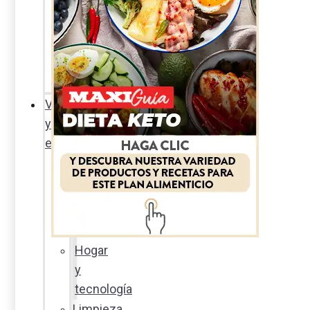
Sexualidad
responsable
En
la
percha
Vida
y
estilo
Productos
nuevos
Moda
Cultura
Hogar
y
tecnología
Limpieza