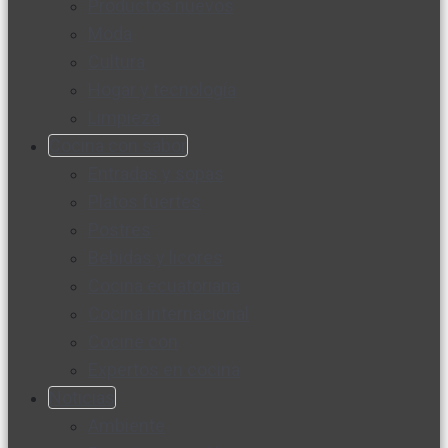
Productos nuevos
Moda
Cultura
Hogar y tecnología
Limpieza
Cocina con sabor
Entradas y sopas
Platos fuertes
Postres
Bebidas y licores
Cocina ecuatoriana
Cocina internacional
Cocine con
Expertos en cocina
Noticias
Ambiente