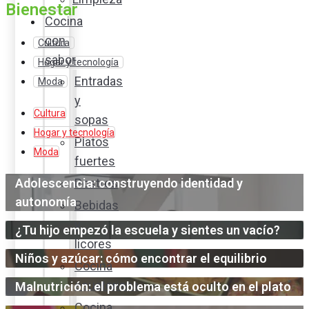
Bienestar
Cocina
con
Cultura
sabor
Hogar y tecnología
Entradas
Moda
y
Cultura
sopas
Hogar y tecnología
Platos
Moda
fuertes
Adolescencia: construyendo identidad y
Postres
autonomía
Bebidas
y
¿Tu hijo empezó la escuela y sientes un vacío?
licores
Niños y azúcar: cómo encontrar el equilibrio
Cocina
ecuatoriana
Malnutrición: el problema está oculto en el plato
Cocina