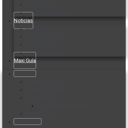
Cocine con
Expertos en cocina
Noticias
Ambiente
Favorita en acción
Corporativo
Emprendimiento
Maxi Guía
Bienestar
Nutrición y salud
Cuidado personal
Vida y familia
Sexualidad responsable
En la percha
Vida y estilo