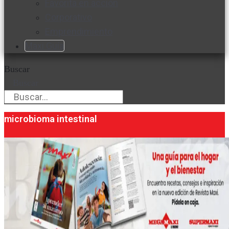
Favorita en acción
Corporativo
Emprendimiento
Maxi Guía
Buscar
Buscar
microbioma intestinal