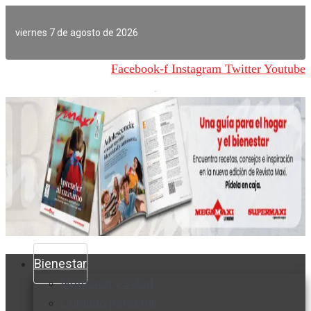
Ir
al
viernes 7 de agosto de 2026
contenido
Facebook-f
Instagram
Twitter
Youtube
Bienestar
Nutrición y salud
Cuidado personal