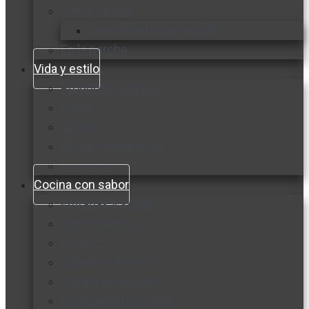
Vida y familia
Sexualidad responsable
En la percha
Vida y estilo
Productos nuevos
Moda
Cultura
Hogar y tecnología
Limpieza
Cocina con sabor
Entradas y sopas
Platos fuertes
Postres
Bebidas y licores
Cocina ecuatoriana
Cocina internacional