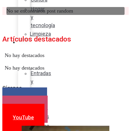
Hogar
No se encontraron post random
y
tecnología
Limpieza
Artículos destacados
Cocina
con
No hay destacados
sabor
No hay destacados
Entradas
y
Síganos
sopas
Platos
Facebook
fuertes
Instagram
Postres
YouTube
Bebidas