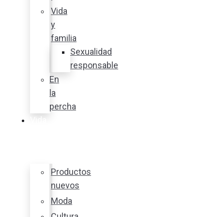
Vida
y
familia
Sexualidad
responsable
En
la
percha
Vida
y
estilo
Productos
nuevos
Moda
Cultura