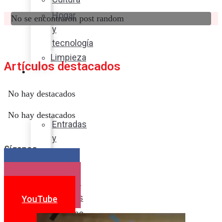
Hogar
No se encontraron post random
y
tecnología
Limpieza
Artículos destacados
Cocina
con
No hay destacados
sabor
No hay destacados
Entradas
y
Síganos
sopas
Platos
Facebook
fuertes
Instagram
Postres
YouTube
Bebidas