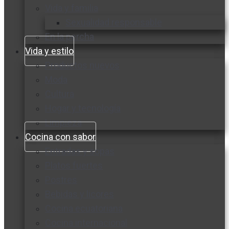
Vida y familia
Sexualidad responsable
En la percha
Vida y estilo
Productos nuevos
Moda
Cultura
Hogar y tecnología
Limpieza
Cocina con sabor
Entradas y sopas
Platos fuertes
Postres
Bebidas y licores
Cocina ecuatoriana
Cocina internacional