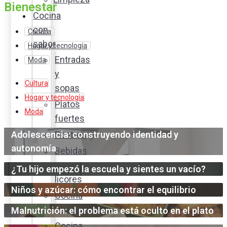
Bienestar
Cocina
con
Cultura
sabor
Hogar y tecnología
Entradas
Moda
y
Cultura
sopas
Hogar y tecnología
Platos
Moda
fuertes
Adolescencia: construyendo identidad y
Postres
autonomía
Bebidas
y
¿Tu hijo empezó la escuela y sientes un vacío?
licores
Niños y azúcar: cómo encontrar el equilibrio
Cocina
ecuatoriana
Malnutrición: el problema está oculto en el plato
Cocina