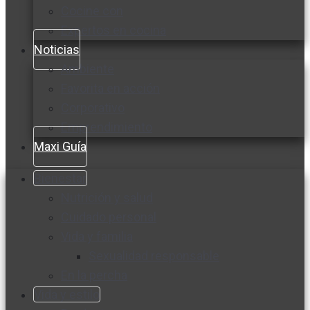
Cocine con
Expertos en cocina
Noticias
Ambiente
Favorita en acción
Corporativo
Emprendimiento
Maxi Guía
Bienestar
Nutrición y salud
Cuidado personal
Vida y familia
Sexualidad responsable
En la percha
Vida y estilo