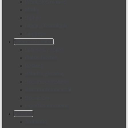
Productos nuevos
Moda
Cultura
Hogar y tecnología
Limpieza
Cocina con sabor
Entradas y sopas
Platos fuertes
Postres
Bebidas y licores
Cocina ecuatoriana
Cocina internacional
Cocine con
Expertos en cocina
Noticias
Ambiente