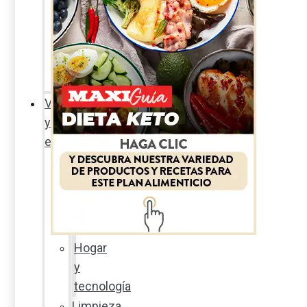
Sexualidad
responsable
En
la
percha
Vida
y
estilo
Productos
nuevos
Moda
Cultura
Hogar
y
tecnología
Limpieza