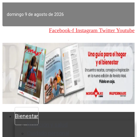
Ir
al
domingo 9 de agosto de 2026
contenido
Facebook-f
Instagram
Twitter
Youtube
Bienestar
Nutrición y salud
Cuidado personal