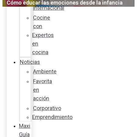
Cómo educar las emociones desde la infancia
internacional
Cocine
con
Expertos
en
cocina
Noticias
Ambiente
Favorita
en
acción
Corporativo
Emprendimiento
Maxi
Guía