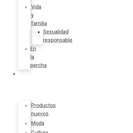
Vida
y
familia
Sexualidad
responsable
En
la
percha
Vida
y
estilo
Productos
nuevos
Moda
Cultura