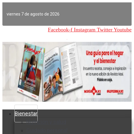
Ir
al
viernes 7 de agosto de 2026
contenido
Facebook-f
Instagram
Twitter
Youtube
Bienestar
Nutrición y salud
Cuidado personal