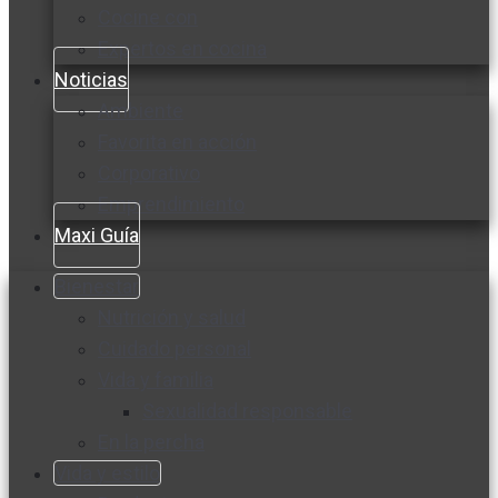
Cocine con
Expertos en cocina
Noticias
Ambiente
Favorita en acción
Corporativo
Emprendimiento
Maxi Guía
Bienestar
Nutrición y salud
Cuidado personal
Vida y familia
Sexualidad responsable
En la percha
Vida y estilo