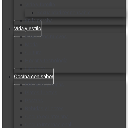
Vida y familia
Sexualidad responsable
En la percha
Vida y estilo
Productos nuevos
Moda
Cultura
Hogar y tecnología
Limpieza
Cocina con sabor
Entradas y sopas
Platos fuertes
Postres
Bebidas y licores
Cocina ecuatoriana
Cocina internacional