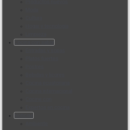
Productos nuevos
Moda
Cultura
Hogar y tecnología
Limpieza
Cocina con sabor
Entradas y sopas
Platos fuertes
Postres
Bebidas y licores
Cocina ecuatoriana
Cocina internacional
Cocine con
Expertos en cocina
Noticias
Ambiente