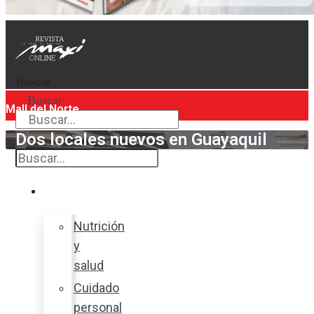
Buscar
Buscar
Mall del Norte
Dos locales nuevos en Guayaquil
Buscar
Bienestar
Nutrición
y
salud
Cuidado
personal