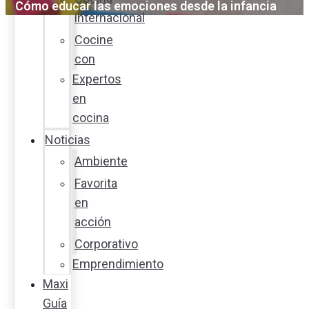
Cómo educar las emociones desde la infancia
internacional
Cocine
con
Expertos
en
cocina
Noticias
Ambiente
Favorita
en
acción
Corporativo
Emprendimiento
Maxi
Guía