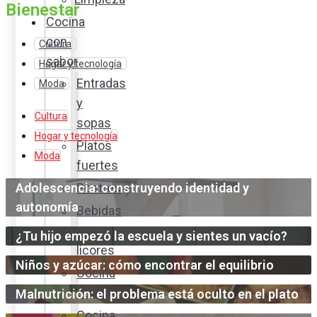
Bienestar
Cocina
con
Cultura
sabor
Hogar y tecnología
Entradas
Moda
y
Cultura
sopas
Hogar y tecnología
Platos
Moda
fuertes
Adolescencia: construyendo identidad y
Postres
autonomía
Bebidas
y
¿Tu hijo empezó la escuela y sientes un vacío?
licores
Niños y azúcar: cómo encontrar el equilibrio
Cocina
ecuatoriana
Malnutrición: el problema está oculto en el plato
Cocina