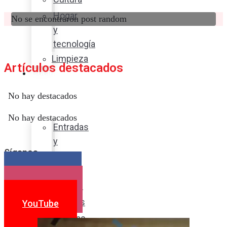
Hogar
No se encontraron post random
y
tecnología
Limpieza
Artículos destacados
Cocina
con
No hay destacados
sabor
No hay destacados
Entradas
y
Síganos
sopas
Platos
Facebook
fuertes
Instagram
Postres
YouTube
Bebidas