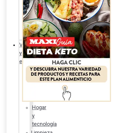
Sexualidad
responsable
En
la
percha
Vida
y
estilo
Productos
nuevos
Moda
Cultura
Hogar
y
tecnología
Limpieza