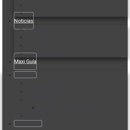
Cocine con
Expertos en cocina
Noticias
Ambiente
Favorita en acción
Corporativo
Emprendimiento
Maxi Guía
Bienestar
Nutrición y salud
Cuidado personal
Vida y familia
Sexualidad responsable
En la percha
Vida y estilo