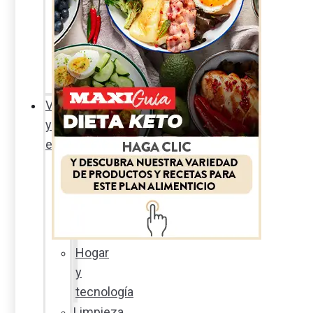
Sexualidad
responsable
En
la
percha
Vida
y
estilo
Productos
nuevos
Moda
Cultura
Hogar
y
tecnología
Limpieza