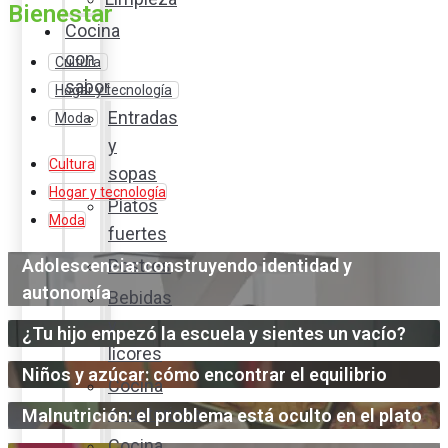
Bienestar
Cocina
con
Cultura
sabor
Hogar y tecnología
Entradas
Moda
y
Cultura
sopas
Hogar y tecnología
Platos
Moda
fuertes
Adolescencia: construyendo identidad y
Postres
autonomía
Bebidas
y
¿Tu hijo empezó la escuela y sientes un vacío?
licores
Niños y azúcar: cómo encontrar el equilibrio
Cocina
ecuatoriana
Malnutrición: el problema está oculto en el plato
Cocina