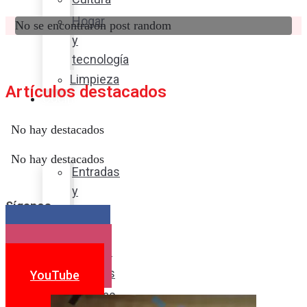
Hogar
No se encontraron post random
y
tecnología
Limpieza
Artículos destacados
Cocina
con
No hay destacados
sabor
No hay destacados
Entradas
y
Síganos
sopas
Platos
Facebook
fuertes
Instagram
Postres
YouTube
Bebidas