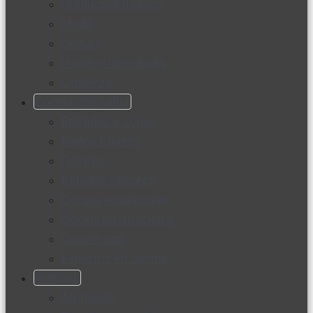
Productos nuevos
Moda
Cultura
Hogar y tecnología
Limpieza
Cocina con sabor
Entradas y sopas
Platos fuertes
Postres
Bebidas y licores
Cocina ecuatoriana
Cocina internacional
Cocine con
Expertos en cocina
Noticias
Ambiente