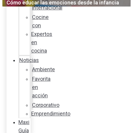
Cómo educar las emociones desde la infancia
internacional
Cocine
con
Expertos
en
cocina
Noticias
Ambiente
Favorita
en
acción
Corporativo
Emprendimiento
Maxi
Guía