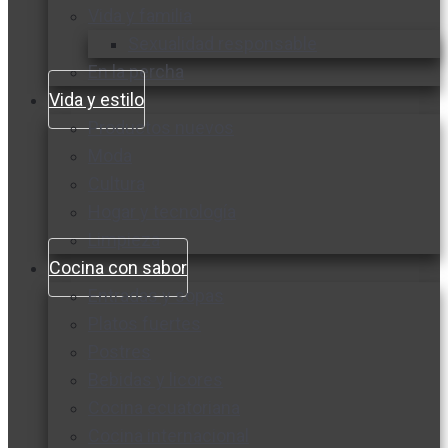
Vida y familia
Sexualidad responsable
En la percha
Vida y estilo
Productos nuevos
Moda
Cultura
Hogar y tecnología
Limpieza
Cocina con sabor
Entradas y sopas
Platos fuertes
Postres
Bebidas y licores
Cocina ecuatoriana
Cocina internacional