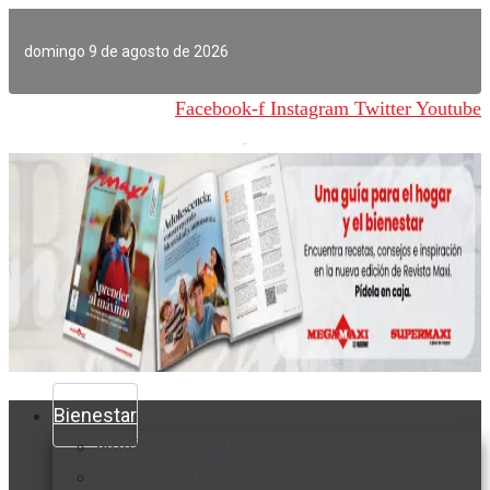
Ir
al
domingo 9 de agosto de 2026
contenido
Facebook-f
Instagram
Twitter
Youtube
Bienestar
Nutrición y salud
Cuidado personal