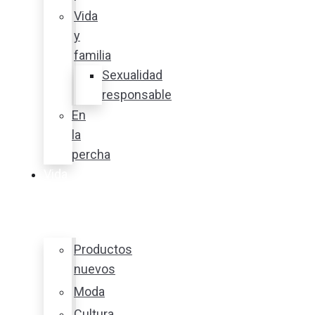
Vida
y
familia
Sexualidad
responsable
En
la
percha
Vida
y
estilo
Productos
nuevos
Moda
Cultura