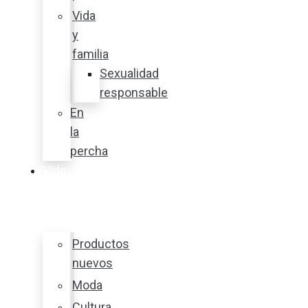
Vida
y
familia
Sexualidad
responsable
En
la
percha
Vida
y
estilo
Productos
nuevos
Moda
Cultura