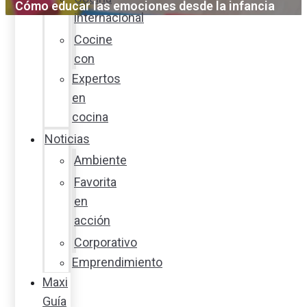
Cómo educar las emociones desde la infancia
internacional
Cocine
con
Expertos
en
cocina
Noticias
Ambiente
Favorita
en
acción
Corporativo
Emprendimiento
Maxi
Guía