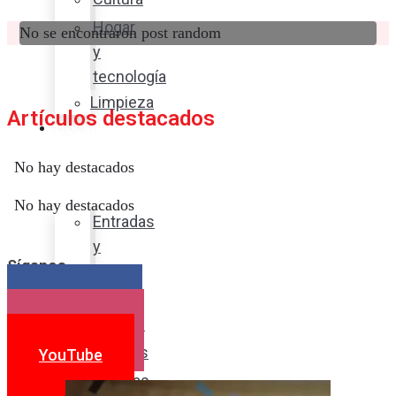
Hogar
No se encontraron post random
y
tecnología
Limpieza
Artículos destacados
Cocina
con
No hay destacados
sabor
No hay destacados
Entradas
y
Síganos
sopas
Platos
Facebook
fuertes
Instagram
Postres
YouTube
Bebidas