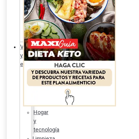
Sexualidad
responsable
En
la
percha
Vida
y
estilo
Productos
nuevos
Moda
Cultura
Hogar
y
tecnología
Limpieza