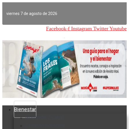
Ir
al
viernes 7 de agosto de 2026
contenido
Facebook-f
Instagram
Twitter
Youtube
Bienestar
Nutrición y salud
Cuidado personal