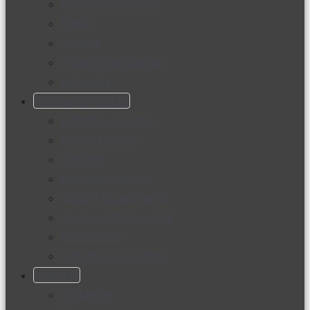
Productos nuevos
Moda
Cultura
Hogar y tecnología
Limpieza
Cocina con sabor
Entradas y sopas
Platos fuertes
Postres
Bebidas y licores
Cocina ecuatoriana
Cocina internacional
Cocine con
Expertos en cocina
Noticias
Ambiente