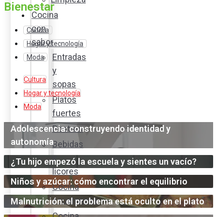
Bienestar
Cocina
con
Cultura
sabor
Hogar y tecnología
Entradas
Moda
y
Cultura
sopas
Hogar y tecnología
Platos
Moda
fuertes
Adolescencia: construyendo identidad y
Postres
autonomía
Bebidas
y
¿Tu hijo empezó la escuela y sientes un vacío?
licores
Niños y azúcar: cómo encontrar el equilibrio
Cocina
ecuatoriana
Malnutrición: el problema está oculto en el plato
Cocina