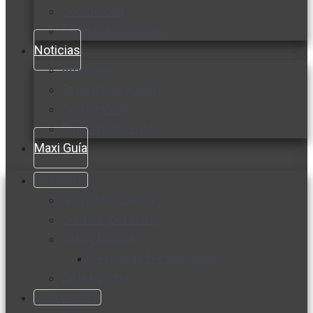
Cocine con
Expertos en cocina
Noticias
Ambiente
Favorita en acción
Corporativo
Emprendimiento
Maxi Guía
Bienestar
Nutrición y salud
Cuidado personal
Vida y familia
Sexualidad responsable
En la percha
Vida y estilo