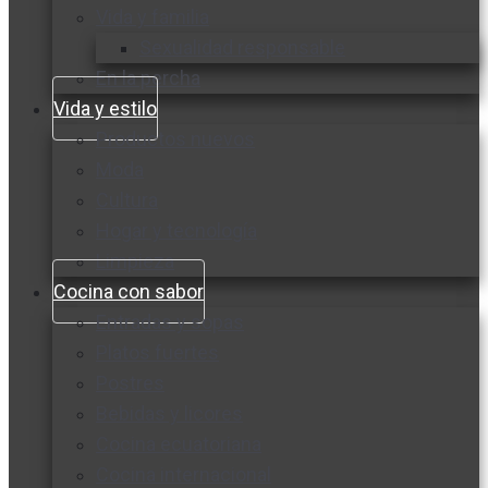
Vida y familia
Sexualidad responsable
En la percha
Vida y estilo
Productos nuevos
Moda
Cultura
Hogar y tecnología
Limpieza
Cocina con sabor
Entradas y sopas
Platos fuertes
Postres
Bebidas y licores
Cocina ecuatoriana
Cocina internacional