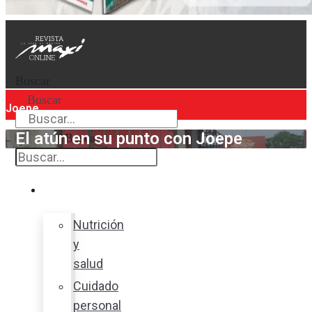
Buscar
Buscar
Joepe
El atún en su punto con Joepe
Buscar
Bienestar
Nutrición
y
salud
Cuidado
personal