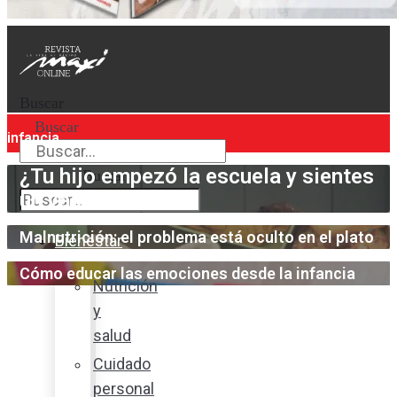
Buscar
Buscar
infancia
¿Tu hijo empezó la escuela y sientes
Buscar
un vacío?
Malnutrición: el problema está oculto en el plato
Bienestar
Cómo educar las emociones desde la infancia
Nutrición
y
salud
Cuidado
personal