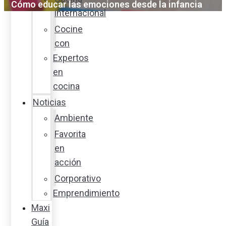
Cómo educar las emociones desde la infancia
internacional
Cocine
con
Expertos
en
cocina
Noticias
Ambiente
Favorita
en
acción
Corporativo
Emprendimiento
Maxi
Guía