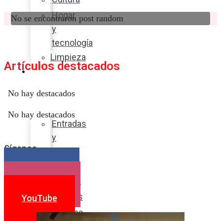
Hogar
No se encontraron post random
y
tecnología
Limpieza
Artículos destacados
Cocina
con
No hay destacados
sabor
No hay destacados
Entradas
y
Síganos
sopas
Platos
Facebook
fuertes
Instagram
Postres
YouTube
Bebidas