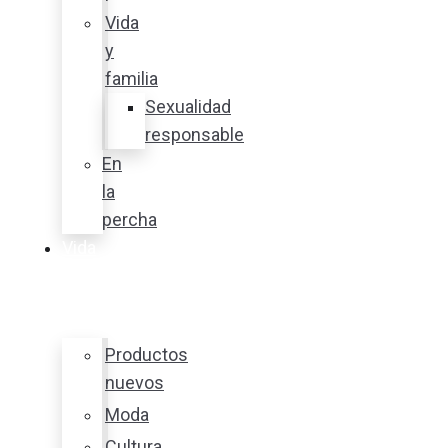
Vida
y
familia
Sexualidad
responsable
En
la
percha
Vida
y
estilo
Productos
nuevos
Moda
Cultura