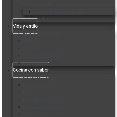
Vida y familia
Sexualidad responsable
En la percha
Vida y estilo
Productos nuevos
Moda
Cultura
Hogar y tecnología
Limpieza
Cocina con sabor
Entradas y sopas
Platos fuertes
Postres
Bebidas y licores
Cocina ecuatoriana
Cocina internacional