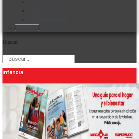
Favorita en acción
Corporativo
Emprendimiento
Maxi Guía
Buscar
Buscar
infancia