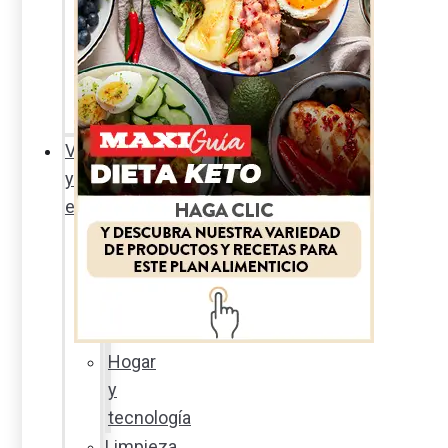
Sexualidad
responsable
En
la
percha
Vida
y
estilo
Productos
nuevos
Moda
Cultura
Hogar
y
tecnología
Limpieza