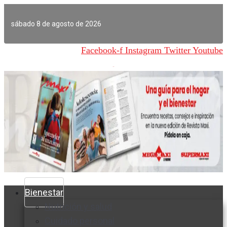
Ir
al
sábado 8 de agosto de 2026
contenido
Facebook-f
Instagram
Twitter
Youtube
Bienestar
Nutrición y salud
Cuidado personal