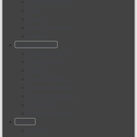
Productos nuevos
Moda
Cultura
Hogar y tecnología
Limpieza
Cocina con sabor
Entradas y sopas
Platos fuertes
Postres
Bebidas y licores
Cocina ecuatoriana
Cocina internacional
Cocine con
Expertos en cocina
Noticias
Ambiente