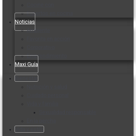
Cocine con
Expertos en cocina
Noticias
Ambiente
Favorita en acción
Corporativo
Emprendimiento
Maxi Guía
Bienestar
Nutrición y salud
Cuidado personal
Vida y familia
Sexualidad responsable
En la percha
Vida y estilo