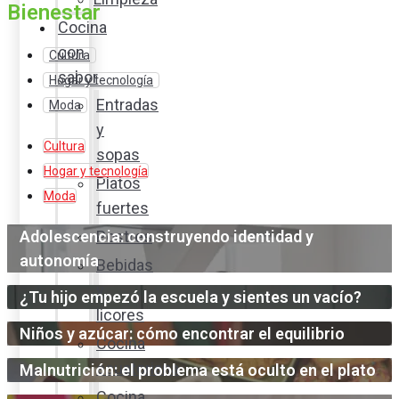
Bienestar
Cocina
con
Cultura
sabor
Hogar y tecnología
Entradas
Moda
y
Cultura
sopas
Hogar y tecnología
Platos
Moda
fuertes
Adolescencia: construyendo identidad y
Postres
autonomía
Bebidas
y
¿Tu hijo empezó la escuela y sientes un vacío?
licores
Niños y azúcar: cómo encontrar el equilibrio
Cocina
ecuatoriana
Malnutrición: el problema está oculto en el plato
Cocina