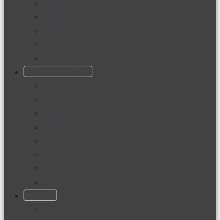
Productos nuevos
Moda
Cultura
Hogar y tecnología
Limpieza
Cocina con sabor
Entradas y sopas
Platos fuertes
Postres
Bebidas y licores
Cocina ecuatoriana
Cocina internacional
Cocine con
Expertos en cocina
Noticias
Ambiente