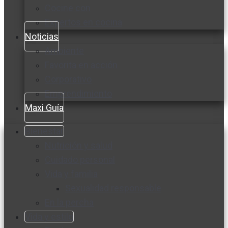
Cocine con
Expertos en cocina
Noticias
Ambiente
Favorita en acción
Corporativo
Emprendimiento
Maxi Guía
Bienestar
Nutrición y salud
Cuidado personal
Vida y familia
Sexualidad responsable
En la percha
Vida y estilo