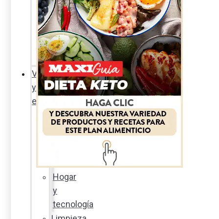
Sexualidad
responsable
En
la
percha
Vida
y
estilo
Productos
nuevos
Moda
Cultura
Hogar
y
tecnología
Limpieza