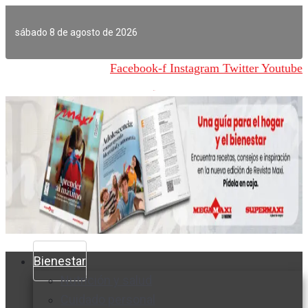
Ir
al
sábado 8 de agosto de 2026
contenido
Facebook-f
Instagram
Twitter
Youtube
Bienestar
Nutrición y salud
Cuidado personal