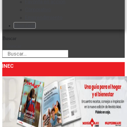
Favorita en acción
Corporativo
Emprendimiento
Maxi Guía
Buscar
Buscar
INEC