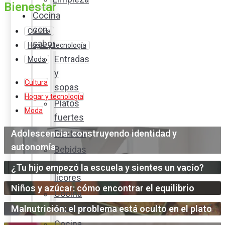
Bienestar
Cocina
con
Cultura
sabor
Hogar y tecnología
Entradas
Moda
y
Cultura
sopas
Hogar y tecnología
Platos
Moda
fuertes
Adolescencia: construyendo identidad y
Postres
autonomía
Bebidas
y
¿Tu hijo empezó la escuela y sientes un vacío?
licores
Niños y azúcar: cómo encontrar el equilibrio
Cocina
ecuatoriana
Malnutrición: el problema está oculto en el plato
Cocina