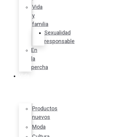
Vida
y
familia
Sexualidad
responsable
En
la
percha
Vida
y
estilo
Productos
nuevos
Moda
Cultura