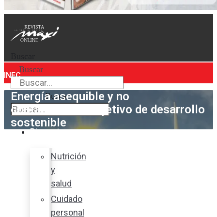
Buscar
Buscar
INEC
Energía asequible y no
Buscar
contaminante: objetivo de desarrollo
sostenible
Bienestar
Nutrición
y
salud
Cuidado
personal