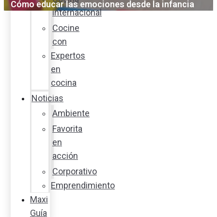
Cómo educar las emociones desde la infancia
internacional
Cocine
con
Expertos
en
cocina
Noticias
Ambiente
Favorita
en
acción
Corporativo
Emprendimiento
Maxi
Guía