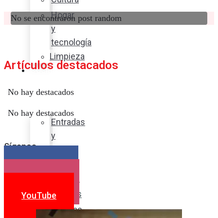
Hogar
No se encontraron post random
y
tecnología
Limpieza
Artículos destacados
Cocina
con
No hay destacados
sabor
No hay destacados
Entradas
y
Síganos
sopas
Platos
Facebook
fuertes
Instagram
Postres
YouTube
Bebidas