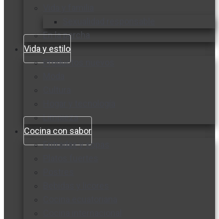
Vida y familia
Sexualidad responsable
En la percha
Vida y estilo
Productos nuevos
Moda
Cultura
Hogar y tecnología
Limpieza
Cocina con sabor
Entradas y sopas
Platos fuertes
Postres
Bebidas y licores
Cocina ecuatoriana
Cocina internacional