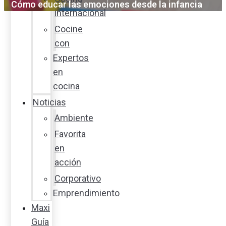
Cómo educar las emociones desde la infancia
internacional
Cocine
con
Expertos
en
cocina
Noticias
Ambiente
Favorita
en
acción
Corporativo
Emprendimiento
Maxi
Guía