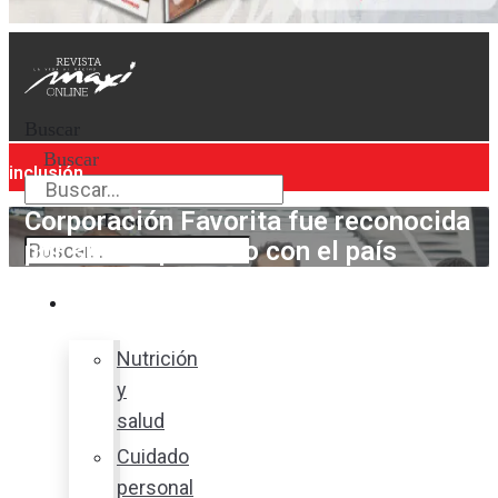
Buscar
Buscar
inclusión
Corporación Favorita fue reconocida
Buscar
por su compromiso con el país
Bienestar
Nutrición
y
salud
Cuidado
personal