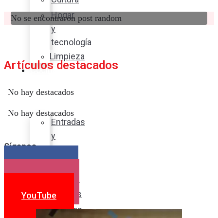
Hogar
No se encontraron post random
y
tecnología
Limpieza
Artículos destacados
Cocina
con
No hay destacados
sabor
No hay destacados
Entradas
y
Síganos
sopas
Platos
Facebook
fuertes
Instagram
Postres
YouTube
Bebidas