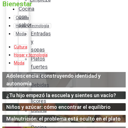
Bienestar
Cocina
con
Cultura
sabor
Hogar y tecnología
Entradas
Moda
y
Cultura
sopas
Hogar y tecnología
Platos
Moda
fuertes
Adolescencia: construyendo identidad y
Postres
autonomía
Bebidas
y
¿Tu hijo empezó la escuela y sientes un vacío?
licores
Niños y azúcar: cómo encontrar el equilibrio
Cocina
ecuatoriana
Malnutrición: el problema está oculto en el plato
Cocina