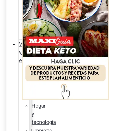
Sexualidad
responsable
En
la
percha
Vida
y
estilo
Productos
nuevos
Moda
Cultura
Hogar
y
tecnología
Limpieza