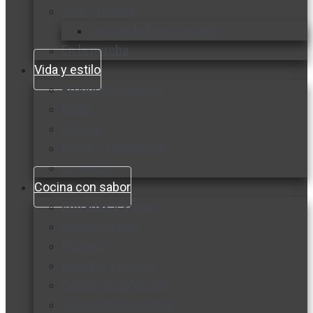
Vida y familia
Sexualidad responsable
En la percha
Vida y estilo
Productos nuevos
Moda
Cultura
Hogar y tecnología
Limpieza
Cocina con sabor
Entradas y sopas
Platos fuertes
Postres
Bebidas y licores
Cocina ecuatoriana
Cocina internacional