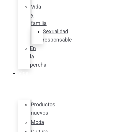
Vida
y
familia
Sexualidad
responsable
En
la
percha
Vida
y
estilo
Productos
nuevos
Moda
Cultura