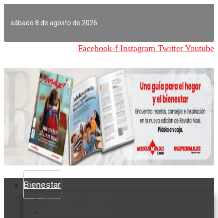
Ir
al
sábado 8 de agosto de 2026
contenido
Facebook-f
Instagram
Twitter
Youtube
Bienestar
Nutrición y salud
Cuidado personal