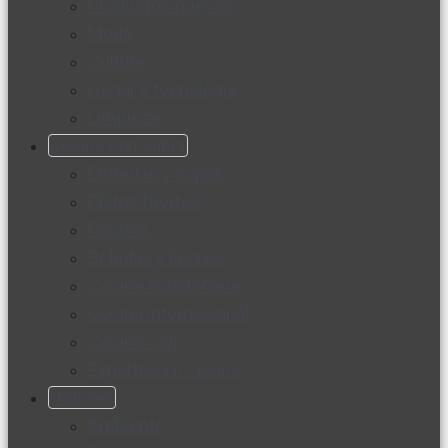
Productos nuevos
Moda
Cultura
Hogar y tecnología
Limpieza
Cocina con sabor
Entradas y sopas
Platos fuertes
Postres
Bebidas y licores
Cocina ecuatoriana
Cocina internacional
Cocine con
Expertos en cocina
Noticias
Ambiente