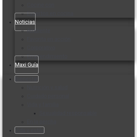
Cocine con
Expertos en cocina
Noticias
Ambiente
Favorita en acción
Corporativo
Emprendimiento
Maxi Guía
Bienestar
Nutrición y salud
Cuidado personal
Vida y familia
Sexualidad responsable
En la percha
Vida y estilo