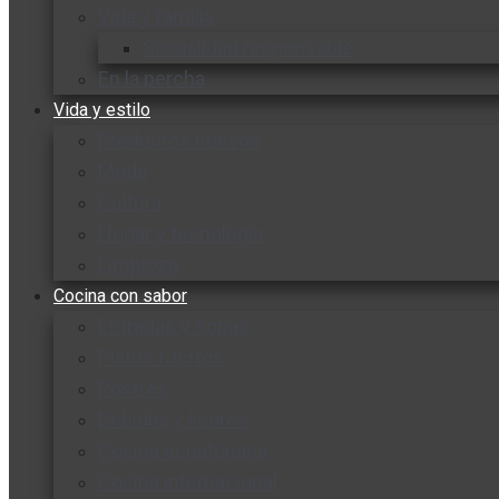
Vida y familia
Sexualidad responsable
En la percha
Vida y estilo
Productos nuevos
Moda
Cultura
Hogar y tecnología
Limpieza
Cocina con sabor
Entradas y sopas
Platos fuertes
Postres
Bebidas y licores
Cocina ecuatoriana
Cocina internacional