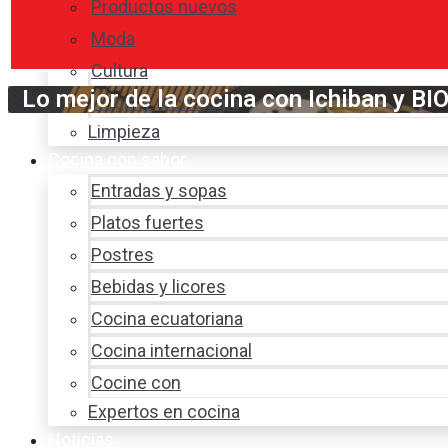
Productos nuevos
Moda
Cultura
Lo mejor de la cocina con Ichiban y 
Hogar y tecnología
Limpieza
Cocina con sabor
Entradas y sopas
Platos fuertes
Postres
Bebidas y licores
Cocina ecuatoriana
Cocina internacional
Cocine con
Expertos en cocina
Noticias