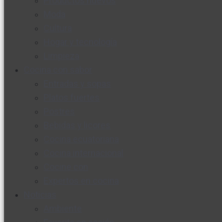
Productos nuevos
Moda
Cultura
Hogar y tecnología
Limpieza
Cocina con sabor
Entradas y sopas
Platos fuertes
Postres
Bebidas y licores
Cocina ecuatoriana
Cocina internacional
Cocine con
Expertos en cocina
Noticias
Ambiente