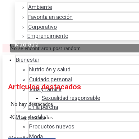
Ambiente
Favorita en acción
Corporativo
Emprendimiento
Maxi Guía
No se encontraron post random
Bienestar
Nutrición y salud
Cuidado personal
Artículos destacados
Vida y familia
Sexualidad responsable
No hay destacados
En la percha
Vida y estilo
No hay destacados
Productos nuevos
Moda
Síganos