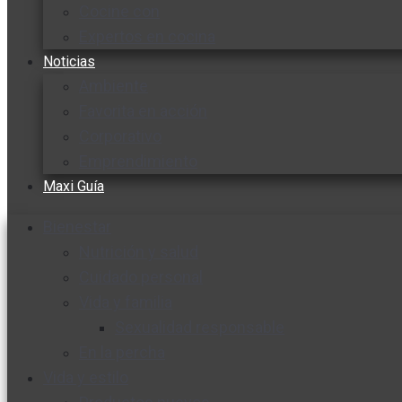
Cocine con
Expertos en cocina
Noticias
Ambiente
Favorita en acción
Corporativo
Emprendimiento
Maxi Guía
Bienestar
Nutrición y salud
Cuidado personal
Vida y familia
Sexualidad responsable
En la percha
Vida y estilo