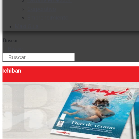
Favorita en acción
Corporativo
Emprendimiento
Maxi Guía
Buscar
Buscar
Ichiban