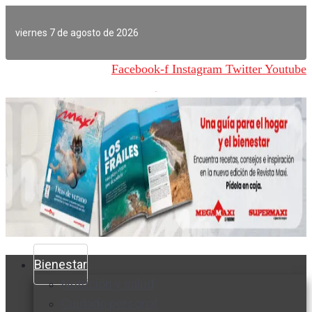
Ir
al
viernes 7 de agosto de 2026
contenido
Facebook-f
Instagram
Twitter
Youtube
Bienestar
Nutrición y salud
Cuidado personal