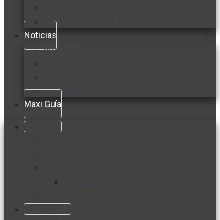
Cocine con
Expertos en cocina
Noticias
Ambiente
Favorita en acción
Corporativo
Emprendimiento
Maxi Guía
Bienestar
Nutrición y salud
Cuidado personal
Vida y familia
Sexualidad responsable
En la percha
Vida y estilo