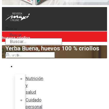
Buscar
Buscar
huevos criollos
Yerba Buena, huevos 100 % criollos
Buscar
para su familia
Bienestar
Nutrición
y
salud
Cuidado
personal