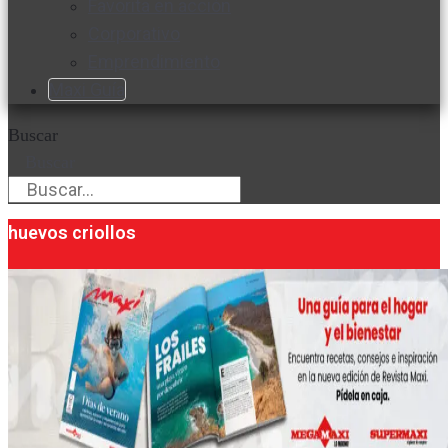
Favorita en acción
Corporativo
Emprendimiento
Maxi Guía
Buscar
Buscar
huevos criollos