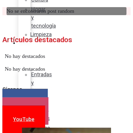
Hogar
No se encontraron post random
y
tecnología
Limpieza
Artículos destacados
Cocina
con
No hay destacados
sabor
No hay destacados
Entradas
y
Síganos
sopas
Platos
Facebook
fuertes
Instagram
Postres
YouTube
Bebidas