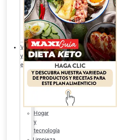
Sexualidad
responsable
En
la
percha
Vida
y
estilo
Productos
nuevos
Moda
Cultura
Hogar
y
tecnología
Limpieza