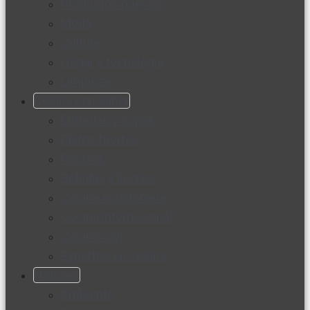
Productos nuevos
Moda
Cultura
Hogar y tecnología
Limpieza
Cocina con sabor
Entradas y sopas
Platos fuertes
Postres
Bebidas y licores
Cocina ecuatoriana
Cocina internacional
Cocine con
Expertos en cocina
Noticias
Ambiente