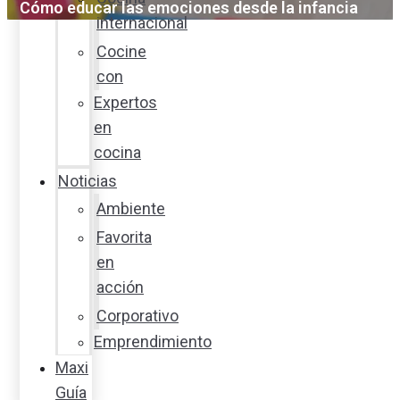
Cómo educar las emociones desde la infancia
internacional
Cocine
con
Expertos
en
cocina
Noticias
Ambiente
Favorita
en
acción
Corporativo
Emprendimiento
Maxi
Guía