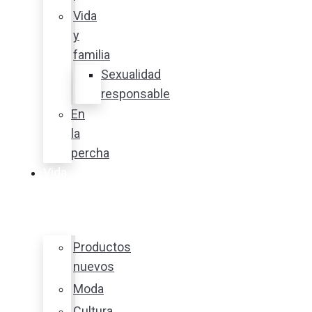
Vida
y
familia
Sexualidad
responsable
En
la
percha
Vida
y
estilo
Productos
nuevos
Moda
Cultura