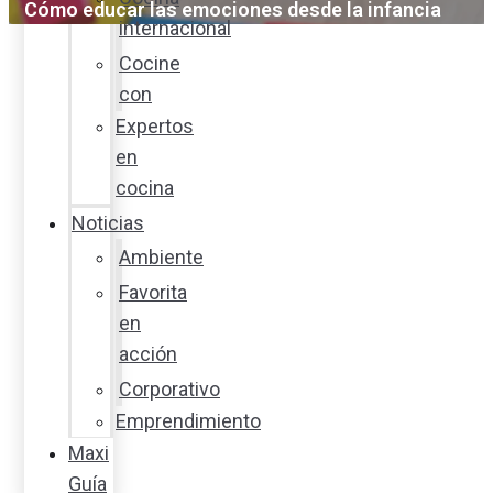
Cómo educar las emociones desde la infancia
internacional
Cocine
con
Expertos
en
cocina
Noticias
Ambiente
Favorita
en
acción
Corporativo
Emprendimiento
Maxi
Guía