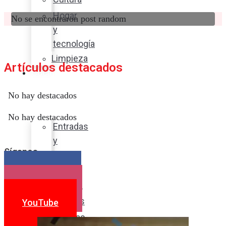
Hogar
No se encontraron post random
y
tecnología
Limpieza
Artículos destacados
Cocina
con
No hay destacados
sabor
No hay destacados
Entradas
y
Síganos
sopas
Platos
Facebook
fuertes
Instagram
Postres
YouTube
Bebidas