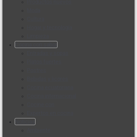
Productos nuevos
Moda
Cultura
Hogar y tecnología
Limpieza
Cocina con sabor
Entradas y sopas
Platos fuertes
Postres
Bebidas y licores
Cocina ecuatoriana
Cocina internacional
Cocine con
Expertos en cocina
Noticias
Ambiente