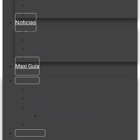
Cocine con
Expertos en cocina
Noticias
Ambiente
Favorita en acción
Corporativo
Emprendimiento
Maxi Guía
Bienestar
Nutrición y salud
Cuidado personal
Vida y familia
Sexualidad responsable
En la percha
Vida y estilo