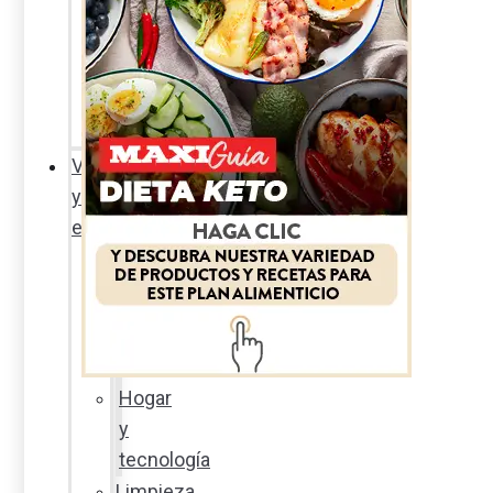
Sexualidad
responsable
En
la
percha
Vida
y
estilo
Productos
nuevos
Moda
Cultura
Hogar
y
tecnología
Limpieza