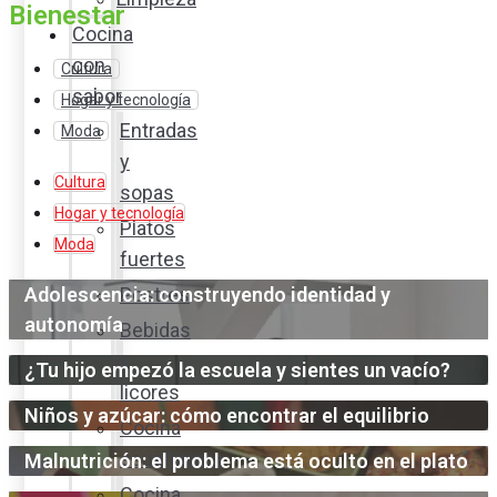
Bienestar
Cocina
con
Cultura
sabor
Hogar y tecnología
Entradas
Moda
y
Cultura
sopas
Hogar y tecnología
Platos
Moda
fuertes
Adolescencia: construyendo identidad y
Postres
autonomía
Bebidas
y
¿Tu hijo empezó la escuela y sientes un vacío?
licores
Niños y azúcar: cómo encontrar el equilibrio
Cocina
ecuatoriana
Malnutrición: el problema está oculto en el plato
Cocina