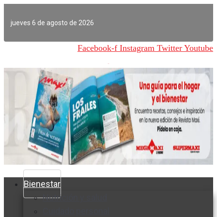
Ir
al
jueves 6 de agosto de 2026
contenido
Facebook-f
Instagram
Twitter
Youtube
Bienestar
Nutrición y salud
Cuidado personal