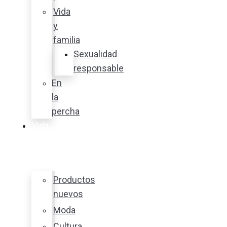
Vida
y
familia
Sexualidad
responsable
En
la
percha
Vida
y
estilo
Productos
nuevos
Moda
Cultura