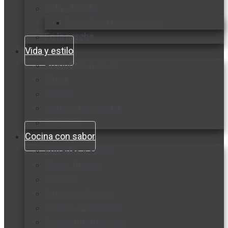
Vida y familia
Sexualidad responsable
En la percha
Vida y estilo
Productos nuevos
Moda
Cultura
Hogar y tecnología
Limpieza
Cocina con sabor
Entradas y sopas
Platos fuertes
Postres
Bebidas y licores
Cocina ecuatoriana
Cocina internacional