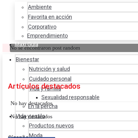
Ambiente
Favorita en acción
Corporativo
Emprendimiento
Maxi Guía
No se encontraron post random
Bienestar
Nutrición y salud
Cuidado personal
Artículos destacados
Vida y familia
Sexualidad responsable
No hay destacados
En la percha
Vida y estilo
No hay destacados
Productos nuevos
Moda
Síganos