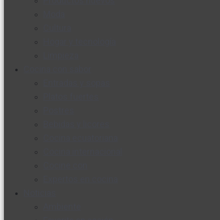
Productos nuevos
Moda
Cultura
Hogar y tecnología
Limpieza
Cocina con sabor
Entradas y sopas
Platos fuertes
Postres
Bebidas y licores
Cocina ecuatoriana
Cocina internacional
Cocine con
Expertos en cocina
Noticias
Ambiente