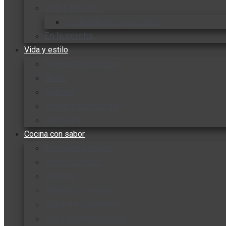
Vida y familia
Sexualidad responsable
En la percha
Vida y estilo
Productos nuevos
Moda
Cultura
Hogar y tecnología
Limpieza
Cocina con sabor
Entradas y sopas
Platos fuertes
Postres
Bebidas y licores
Cocina ecuatoriana
Cocina internacional