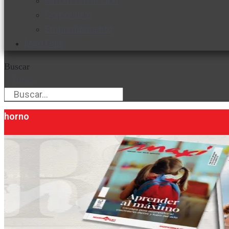
Favorita en acción
Corporativo
Emprendimiento
Maxi Guía
Buscar
Buscar
horno