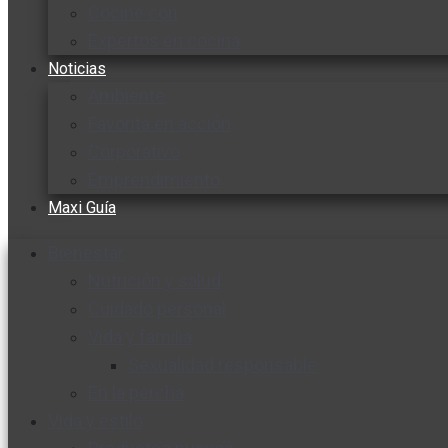
Cocine con
Expertos en cocina
Noticias
Ambiente
Favorita en acción
Corporativo
Emprendimiento
Maxi Guía
Bienestar
Nutrición y salud
Cuidado personal
Vida y familia
Sexualidad responsable
En la percha
Vida y estilo