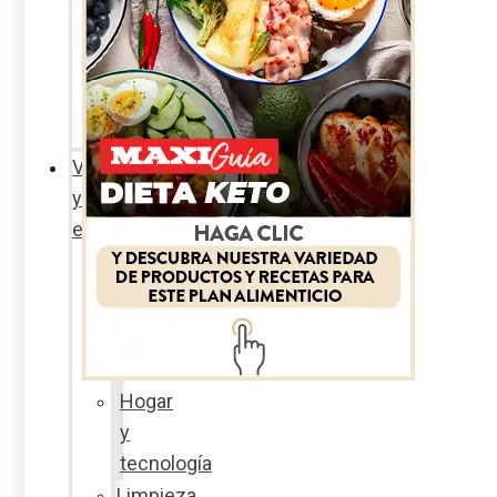
Sexualidad
responsable
En
la
percha
Vida
y
estilo
Productos
nuevos
Moda
Cultura
Hogar
y
tecnología
Limpieza