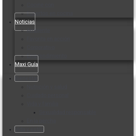
Cocine con
Expertos en cocina
Noticias
Ambiente
Favorita en acción
Corporativo
Emprendimiento
Maxi Guía
Bienestar
Nutrición y salud
Cuidado personal
Vida y familia
Sexualidad responsable
En la percha
Vida y estilo