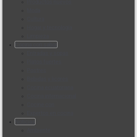
Productos nuevos
Moda
Cultura
Hogar y tecnología
Limpieza
Cocina con sabor
Entradas y sopas
Platos fuertes
Postres
Bebidas y licores
Cocina ecuatoriana
Cocina internacional
Cocine con
Expertos en cocina
Noticias
Ambiente