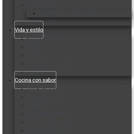
Vida y familia
Sexualidad responsable
En la percha
Vida y estilo
Productos nuevos
Moda
Cultura
Hogar y tecnología
Limpieza
Cocina con sabor
Entradas y sopas
Platos fuertes
Postres
Bebidas y licores
Cocina ecuatoriana
Cocina internacional