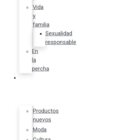
Vida
y
familia
Sexualidad
responsable
En
la
percha
Vida
y
estilo
Productos
nuevos
Moda
Cultura