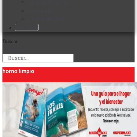
Favorita en acción
Corporativo
Emprendimiento
Maxi Guía
Buscar
Buscar
horno limpio