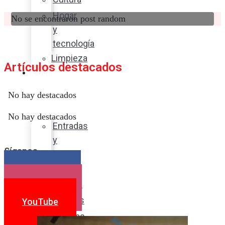
Hogar
No se encontraron post random
y
tecnología
Limpieza
Artículos destacados
Cocina
con
No hay destacados
sabor
No hay destacados
Entradas
y
Síganos
sopas
Platos
Facebook
fuertes
Instagram
Postres
YouTube
Bebidas