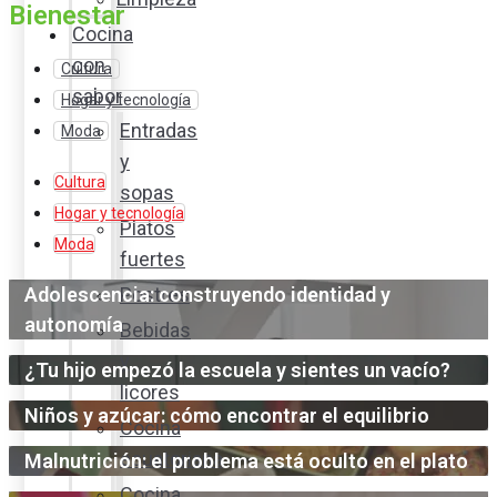
Bienestar
Cocina
con
Cultura
sabor
Hogar y tecnología
Entradas
Moda
y
Cultura
sopas
Hogar y tecnología
Platos
Moda
fuertes
Adolescencia: construyendo identidad y
Postres
autonomía
Bebidas
y
¿Tu hijo empezó la escuela y sientes un vacío?
licores
Niños y azúcar: cómo encontrar el equilibrio
Cocina
ecuatoriana
Malnutrición: el problema está oculto en el plato
Cocina