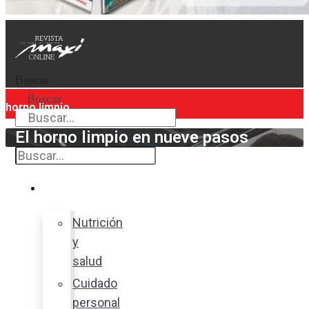
Buscar
Buscar
horno limpio
El horno limpio en nueve pasos
Buscar
Bienestar
Nutrición
y
salud
Cuidado
personal