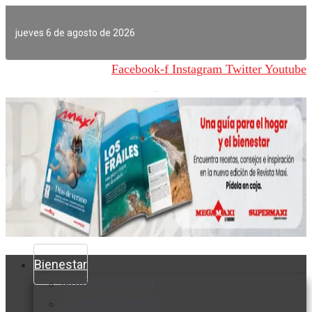
Ir
al
jueves 6 de agosto de 2026
contenido
Facebook-f
Instagram
Twitter
Youtube
Bienestar
Nutrición y salud
Cuidado personal