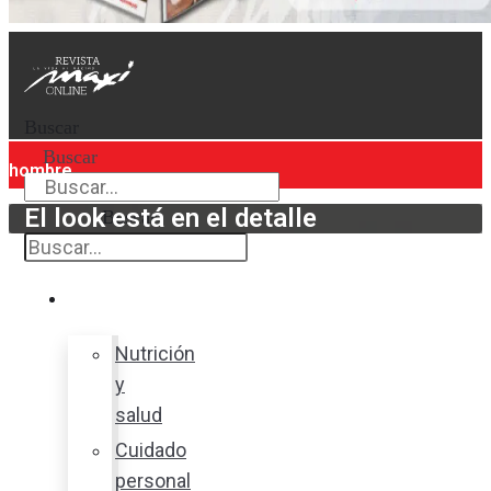
Buscar
Buscar
hombre
El look está en el detalle
Buscar
Bienestar
Nutrición
y
salud
Cuidado
personal