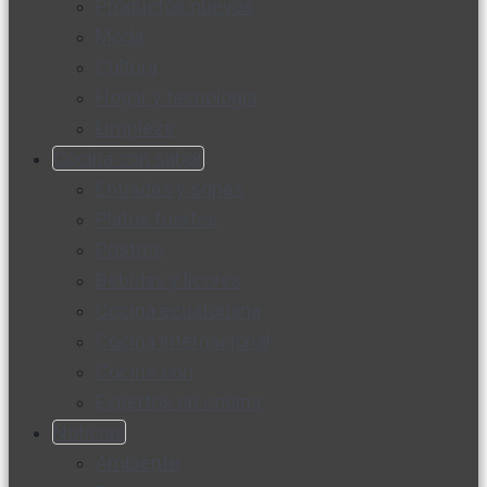
Productos nuevos
Moda
Cultura
Hogar y tecnología
Limpieza
Cocina con sabor
Entradas y sopas
Platos fuertes
Postres
Bebidas y licores
Cocina ecuatoriana
Cocina internacional
Cocine con
Expertos en cocina
Noticias
Ambiente