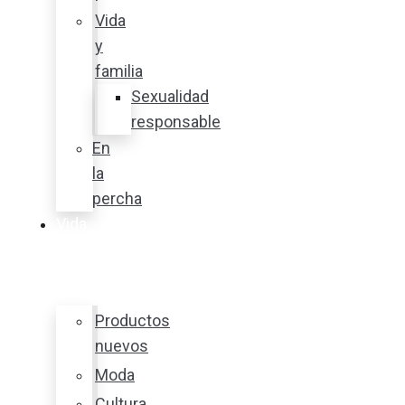
Vida
y
familia
Sexualidad
responsable
En
la
percha
Vida
y
estilo
Productos
nuevos
Moda
Cultura