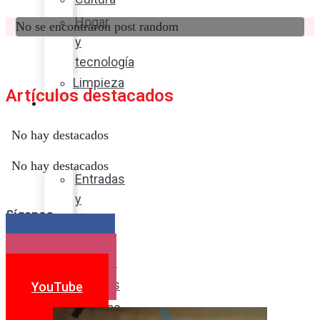
Hogar
No se encontraron post random
y
tecnología
Limpieza
Artículos destacados
Cocina
con
No hay destacados
sabor
No hay destacados
Entradas
y
Síganos
sopas
Platos
Facebook
fuertes
Instagram
Postres
YouTube
Bebidas