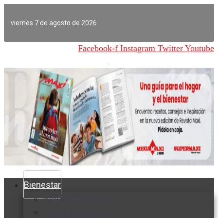
Ir
al
viernes 7 de agosto de 2026
contenido
Facebook-f
Instagram
Twitter
Youtube
Bienestar
Nutrición y salud
Cuidado personal