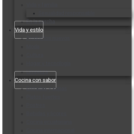
Vida y familia
Sexualidad responsable
En la percha
Vida y estilo
Productos nuevos
Moda
Cultura
Hogar y tecnología
Limpieza
Cocina con sabor
Entradas y sopas
Platos fuertes
Postres
Bebidas y licores
Cocina ecuatoriana
Cocina internacional