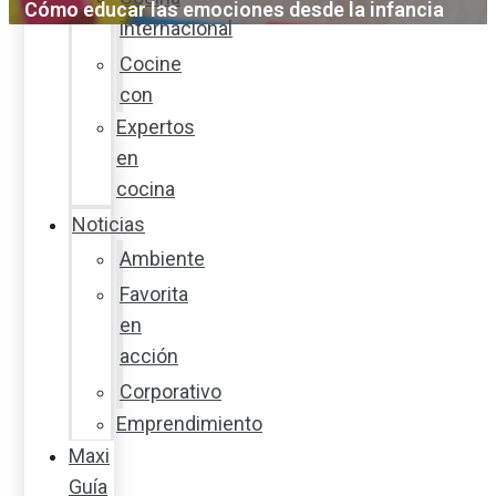
Cómo educar las emociones desde la infancia
internacional
Cocine
con
Expertos
en
cocina
Noticias
Ambiente
Favorita
en
acción
Corporativo
Emprendimiento
Maxi
Guía