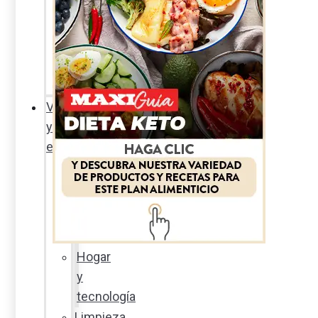
Sexualidad
responsable
En
la
percha
Vida
y
estilo
Productos
nuevos
Moda
Cultura
Hogar
y
tecnología
Limpieza