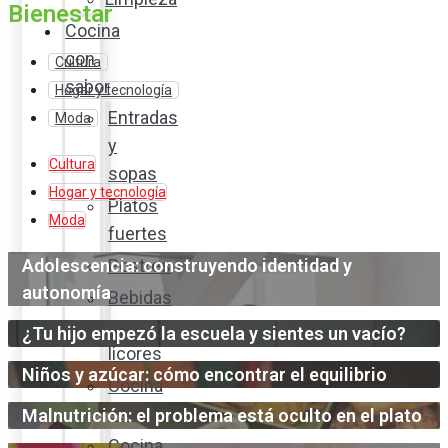
Bienestar
Cocina
con
Cultura
sabor
Hogar y tecnología
Entradas
Moda
y
Cultura
sopas
Hogar y tecnología
Platos
Moda
fuertes
Adolescencia: construyendo identidad y
Postres
autonomía
Bebidas
y
¿Tu hijo empezó la escuela y sientes un vacío?
licores
Niños y azúcar: cómo encontrar el equilibrio
Cocina
ecuatoriana
Malnutrición: el problema está oculto en el plato
Cocina