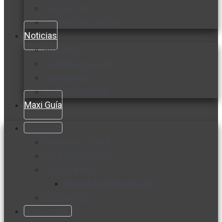
Cocine con
Expertos en cocina
Noticias
Ambiente
Favorita en acción
Corporativo
Emprendimiento
Maxi Guía
Bienestar
Nutrición y salud
Cuidado personal
Vida y familia
Sexualidad responsable
En la percha
Vida y estilo