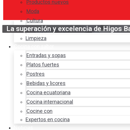
Productos nuevos
Moda
Cultura
La superación y excelencia de Higos B
Hogar y tecnología
Limpieza
Cocina con sabor
Entradas y sopas
Platos fuertes
Postres
Bebidas y licores
Cocina ecuatoriana
Cocina internacional
Cocine con
Expertos en cocina
Noticias