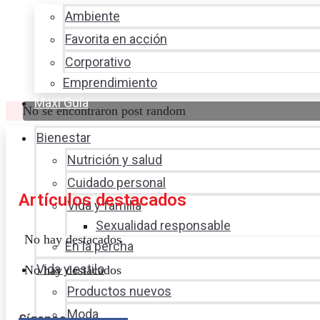
Ambiente
Favorita en acción
Corporativo
Emprendimiento
Maxi Guía
No se encontraron post random
Bienestar
Nutrición y salud
Cuidado personal
Artículos destacados
Vida y familia
Sexualidad responsable
No hay destacados
En la percha
Vida y estilo
No hay destacados
Productos nuevos
Moda
Síganos