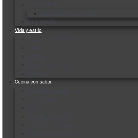
Vida y familia
Sexualidad responsable
En la percha
Vida y estilo
Productos nuevos
Moda
Cultura
Hogar y tecnología
Limpieza
Cocina con sabor
Entradas y sopas
Platos fuertes
Postres
Bebidas y licores
Cocina ecuatoriana
Cocina internacional