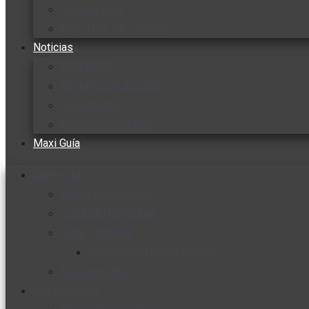
Cocine con
Expertos en cocina
Noticias
Ambiente
Favorita en acción
Corporativo
Emprendimiento
Maxi Guía
Bienestar
Nutrición y salud
Cuidado personal
Vida y familia
Sexualidad responsable
En la percha
Vida y estilo