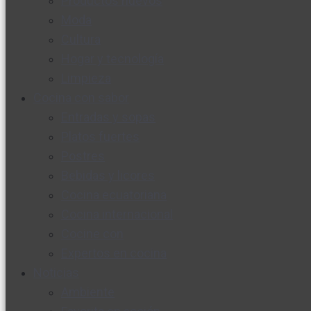
Productos nuevos
Moda
Cultura
Hogar y tecnología
Limpieza
Cocina con sabor
Entradas y sopas
Platos fuertes
Postres
Bebidas y licores
Cocina ecuatoriana
Cocina internacional
Cocine con
Expertos en cocina
Noticias
Ambiente