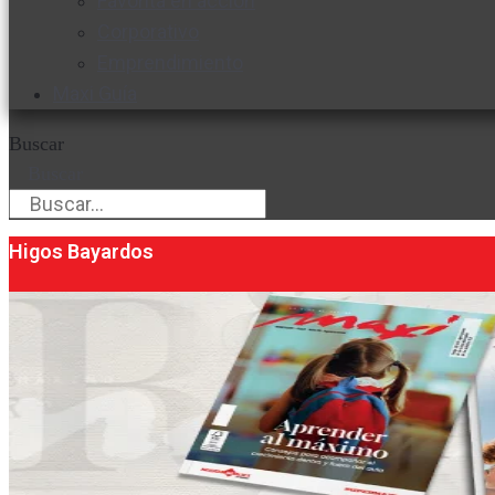
Favorita en acción
Corporativo
Emprendimiento
Maxi Guía
Buscar
Buscar
Higos Bayardos