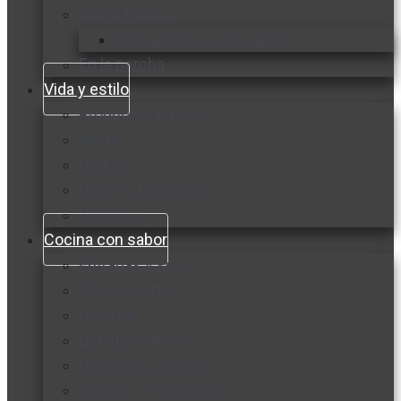
Vida y familia
Sexualidad responsable
En la percha
Vida y estilo
Productos nuevos
Moda
Cultura
Hogar y tecnología
Limpieza
Cocina con sabor
Entradas y sopas
Platos fuertes
Postres
Bebidas y licores
Cocina ecuatoriana
Cocina internacional