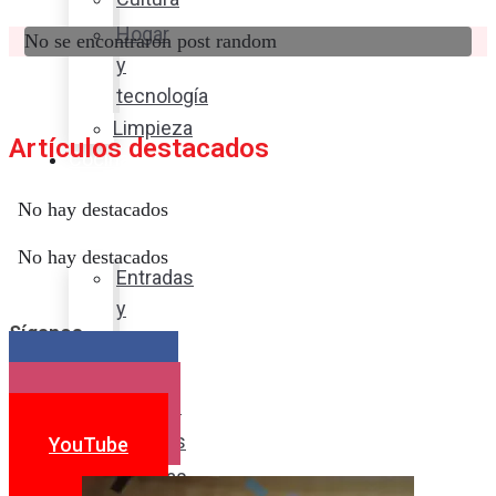
Hogar
No se encontraron post random
y
tecnología
Limpieza
Artículos destacados
Cocina
con
No hay destacados
sabor
No hay destacados
Entradas
y
Síganos
sopas
Platos
Facebook
fuertes
Instagram
Postres
YouTube
Bebidas