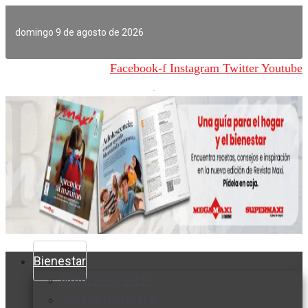
Ir
al
domingo 9 de agosto de 2026
contenido
Facebook-f
Instagram
Twitter
Youtube
Bienestar
Nutrición y salud
Cuidado personal