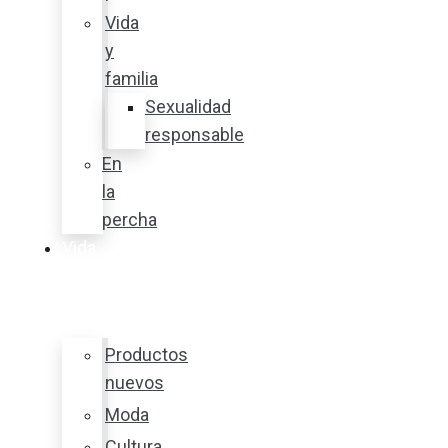
Vida
y
familia
Sexualidad
responsable
En
la
percha
Vida
y
estilo
Productos
nuevos
Moda
Cultura