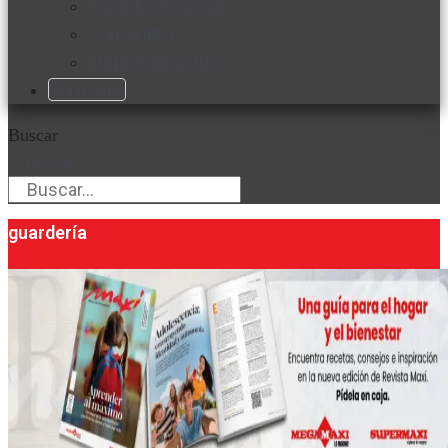
Favorita en acción
Corporativo
Emprendimiento
Maxi Guía
Buscar
Buscar
guardería