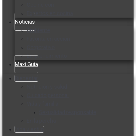
Cocine con
Expertos en cocina
Noticias
Ambiente
Favorita en acción
Corporativo
Emprendimiento
Maxi Guía
Bienestar
Nutrición y salud
Cuidado personal
Vida y familia
Sexualidad responsable
En la percha
Vida y estilo