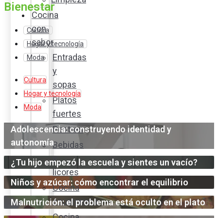
Bienestar
Cocina
con
Cultura
sabor
Hogar y tecnología
Entradas
Moda
y
Cultura
sopas
Hogar y tecnología
Platos
Moda
fuertes
Adolescencia: construyendo identidad y
Postres
autonomía
Bebidas
y
¿Tu hijo empezó la escuela y sientes un vacío?
licores
Niños y azúcar: cómo encontrar el equilibrio
Cocina
ecuatoriana
Malnutrición: el problema está oculto en el plato
Cocina