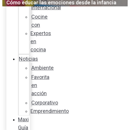
Cómo educar las emociones desde la infancia
internacional
Cocine
con
Expertos
en
cocina
Noticias
Ambiente
Favorita
en
acción
Corporativo
Emprendimiento
Maxi
Guía