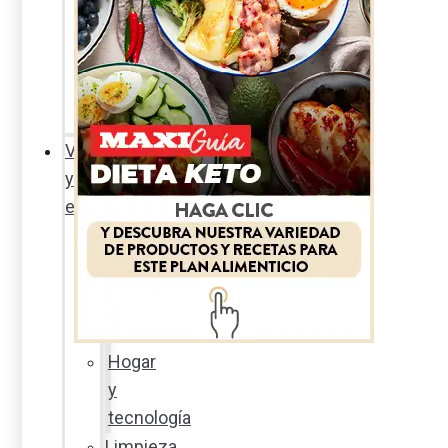
Sexualidad
responsable
En
la
percha
Vida
y
estilo
Productos
nuevos
Moda
Cultura
Hogar
y
tecnología
Limpieza