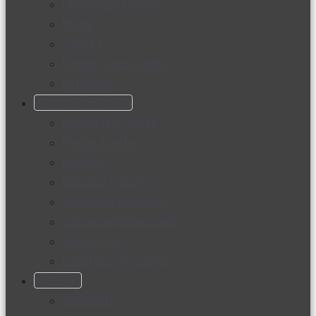
Productos nuevos
Moda
Cultura
Hogar y tecnología
Limpieza
Cocina con sabor
Entradas y sopas
Platos fuertes
Postres
Bebidas y licores
Cocina ecuatoriana
Cocina internacional
Cocine con
Expertos en cocina
Noticias
Ambiente