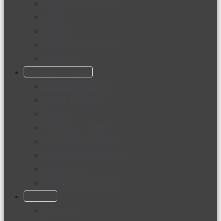
Productos nuevos
Moda
Cultura
Hogar y tecnología
Limpieza
Cocina con sabor
Entradas y sopas
Platos fuertes
Postres
Bebidas y licores
Cocina ecuatoriana
Cocina internacional
Cocine con
Expertos en cocina
Noticias
Ambiente