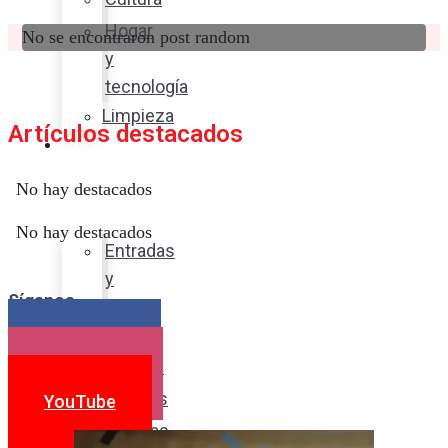
Hogar
No se encontraron post random
y
tecnología
Limpieza
Artículos destacados
Cocina
con
No hay destacados
sabor
No hay destacados
Entradas
y
Síganos
sopas
Platos
Facebook
fuertes
Instagram
Postres
YouTube
Bebidas