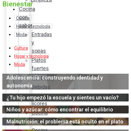
Bienestar
Cocina
con
Cultura
sabor
Hogar y tecnología
Entradas
Moda
y
Cultura
sopas
Hogar y tecnología
Platos
Moda
fuertes
Adolescencia: construyendo identidad y
Postres
autonomía
Bebidas
y
¿Tu hijo empezó la escuela y sientes un vacío?
licores
Niños y azúcar: cómo encontrar el equilibrio
Cocina
ecuatoriana
Malnutrición: el problema está oculto en el plato
Cocina