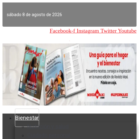
Ir
al
sábado 8 de agosto de 2026
contenido
Facebook-f
Instagram
Twitter
Youtube
Bienestar
Nutrición y salud
Cuidado personal