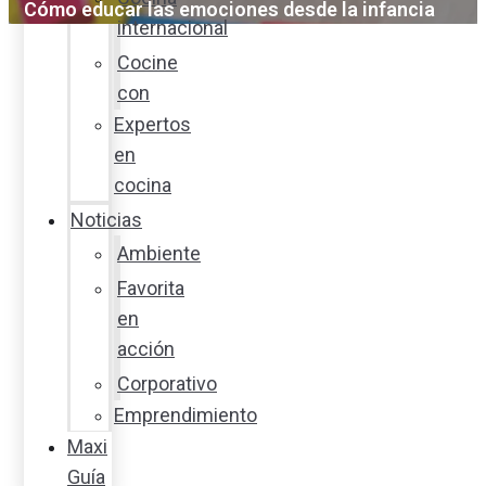
Cómo educar las emociones desde la infancia
internacional
Cocine
con
Expertos
en
cocina
Noticias
Ambiente
Favorita
en
acción
Corporativo
Emprendimiento
Maxi
Guía