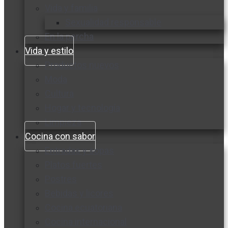
Vida y familia
Sexualidad responsable
En la percha
Vida y estilo
Productos nuevos
Moda
Cultura
Hogar y tecnología
Limpieza
Cocina con sabor
Entradas y sopas
Platos fuertes
Postres
Bebidas y licores
Cocina ecuatoriana
Cocina internacional