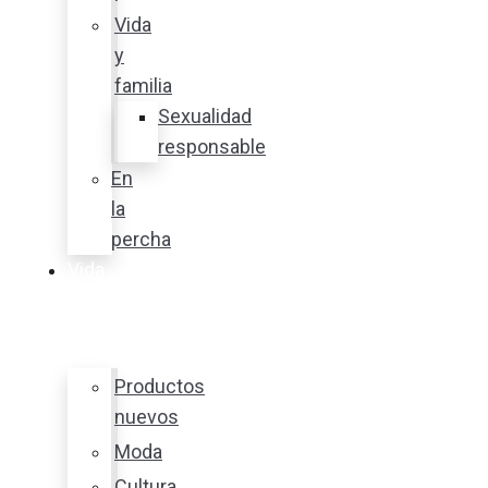
Vida
y
familia
Sexualidad
responsable
En
la
percha
Vida
y
estilo
Productos
nuevos
Moda
Cultura