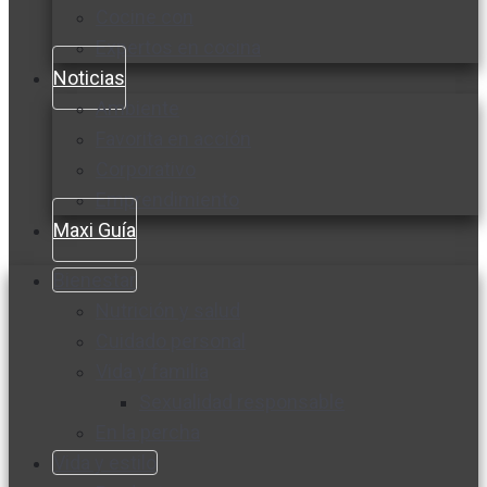
Cocine con
Expertos en cocina
Noticias
Ambiente
Favorita en acción
Corporativo
Emprendimiento
Maxi Guía
Bienestar
Nutrición y salud
Cuidado personal
Vida y familia
Sexualidad responsable
En la percha
Vida y estilo