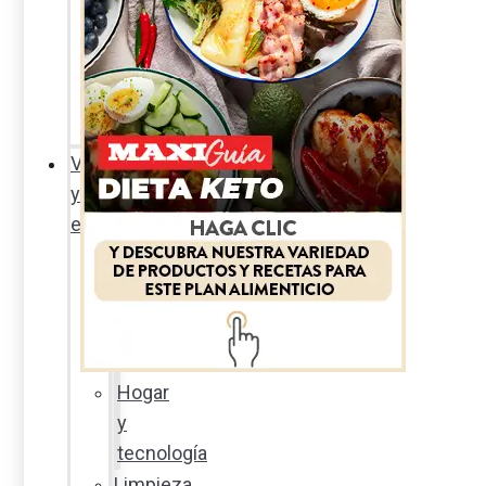
Sexualidad
responsable
En
la
percha
Vida
y
estilo
Productos
nuevos
Moda
Cultura
Hogar
y
tecnología
Limpieza