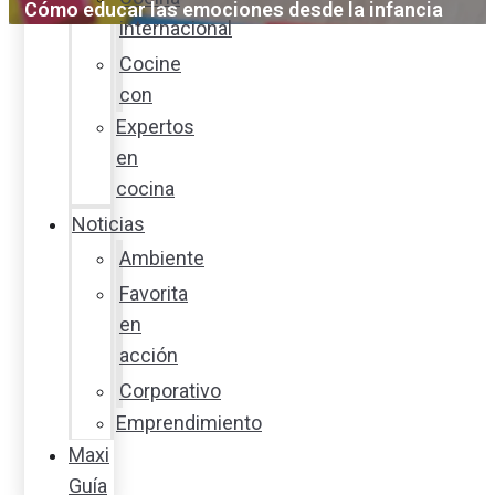
Cómo educar las emociones desde la infancia
internacional
Cocine
con
Expertos
en
cocina
Noticias
Ambiente
Favorita
en
acción
Corporativo
Emprendimiento
Maxi
Guía