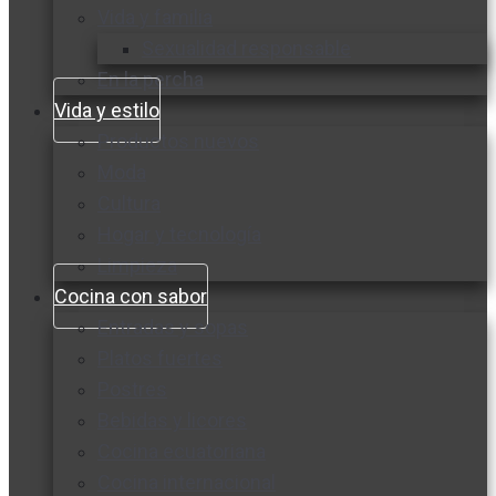
Vida y familia
Sexualidad responsable
En la percha
Vida y estilo
Productos nuevos
Moda
Cultura
Hogar y tecnología
Limpieza
Cocina con sabor
Entradas y sopas
Platos fuertes
Postres
Bebidas y licores
Cocina ecuatoriana
Cocina internacional