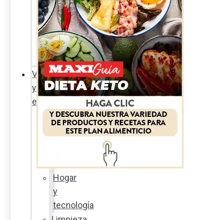
Sexualidad
responsable
En
la
percha
Vida
y
estilo
Productos
nuevos
Moda
Cultura
Hogar
y
tecnología
Limpieza