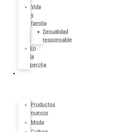
Vida
y
familia
Sexualidad
responsable
En
la
percha
Vida
y
estilo
Productos
nuevos
Moda
Cultura