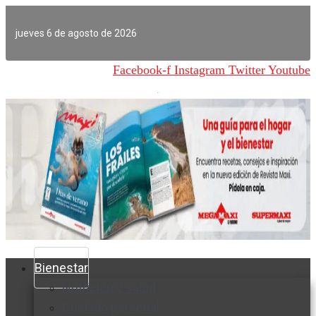
Ir
al
jueves 6 de agosto de 2026
contenido
Facebook-f
Instagram
Twitter
Youtube
Bienestar
Nutrición y salud
Cuidado personal