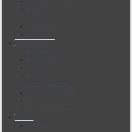
Productos nuevos
Moda
Cultura
Hogar y tecnología
Limpieza
Cocina con sabor
Entradas y sopas
Platos fuertes
Postres
Bebidas y licores
Cocina ecuatoriana
Cocina internacional
Cocine con
Expertos en cocina
Noticias
Ambiente