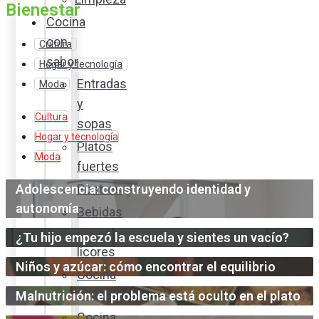
Bienestar
Cocina
con
Cultura
sabor
Hogar y tecnología
Entradas
Moda
y
Cultura
sopas
Hogar y tecnología
Platos
Moda
fuertes
Adolescencia: construyendo identidad y
Postres
autonomía
Bebidas
y
¿Tu hijo empezó la escuela y sientes un vacío?
licores
Niños y azúcar: cómo encontrar el equilibrio
Cocina
ecuatoriana
Malnutrición: el problema está oculto en el plato
Cocina