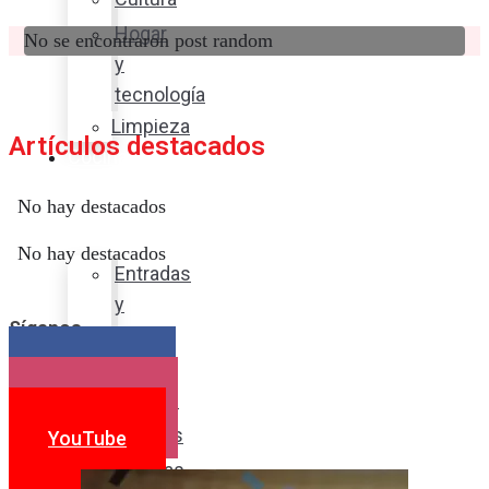
Hogar
No se encontraron post random
y
tecnología
Limpieza
Artículos destacados
Cocina
con
No hay destacados
sabor
No hay destacados
Entradas
y
Síganos
sopas
Platos
Facebook
fuertes
Instagram
Postres
YouTube
Bebidas