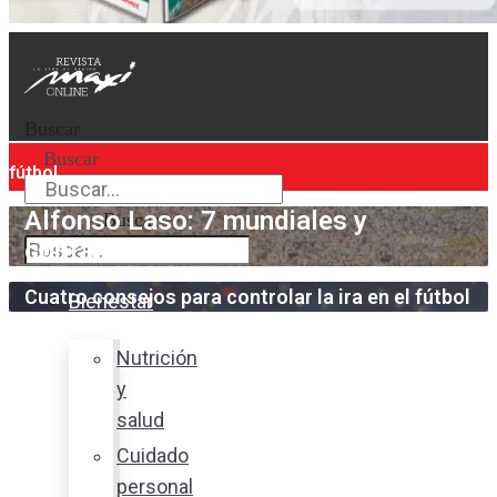
Buscar
Buscar
fútbol
Alfonso Laso: 7 mundiales y
Buscar
contando
Cuatro consejos para controlar la ira en el fútbol
Bienestar
Nutrición
y
salud
Cuidado
personal