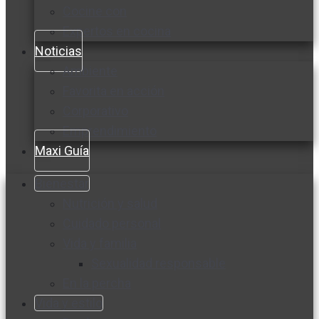
Cocine con
Expertos en cocina
Noticias
Ambiente
Favorita en acción
Corporativo
Emprendimiento
Maxi Guía
Bienestar
Nutrición y salud
Cuidado personal
Vida y familia
Sexualidad responsable
En la percha
Vida y estilo