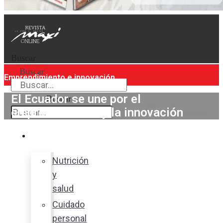
Buscar
Buscar
Emprendimiento e innovación
El Ecuador se une por el
Buscar
emprendimiento y la innovación
Bienestar
Nutrición
y
salud
Cuidado
personal