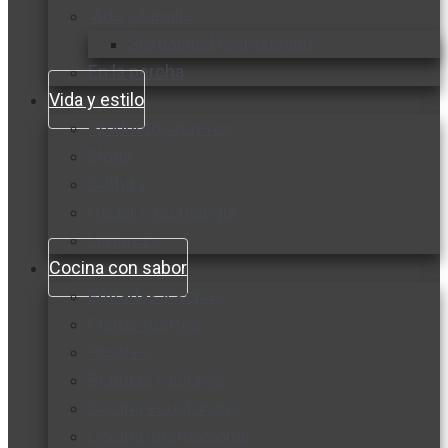
Vida y familia
Sexualidad responsable
En la percha
Vida y estilo
Productos nuevos
Moda
Cultura
Hogar y tecnología
Limpieza
Cocina con sabor
Entradas y sopas
Platos fuertes
Postres
Bebidas y licores
Cocina ecuatoriana
Cocina internacional