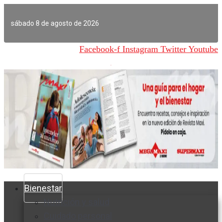
Ir
al
sábado 8 de agosto de 2026
contenido
Facebook-f
Instagram
Twitter
Youtube
Bienestar
Nutrición y salud
Cuidado personal