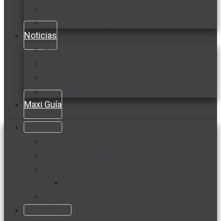
Cocine con
Expertos en cocina
Noticias
Ambiente
Favorita en acción
Corporativo
Emprendimiento
Maxi Guía
Bienestar
Nutrición y salud
Cuidado personal
Vida y familia
Sexualidad responsable
En la percha
Vida y estilo