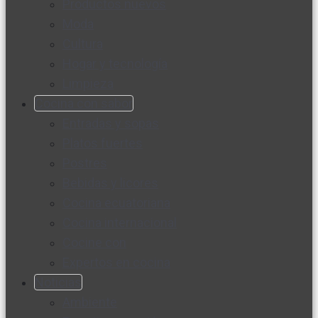
Productos nuevos
Moda
Cultura
Hogar y tecnología
Limpieza
Cocina con sabor
Entradas y sopas
Platos fuertes
Postres
Bebidas y licores
Cocina ecuatoriana
Cocina internacional
Cocine con
Expertos en cocina
Noticias
Ambiente