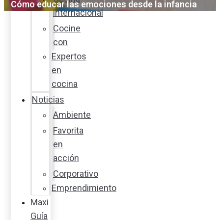
Cómo educar las emociones desde la infancia
internacional
Cocine
con
Expertos
en
cocina
Noticias
Ambiente
Favorita
en
acción
Corporativo
Emprendimiento
Maxi
Guía