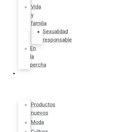
Vida
y
familia
Sexualidad
responsable
En
la
percha
Vida
y
estilo
Productos
nuevos
Moda
Cultura