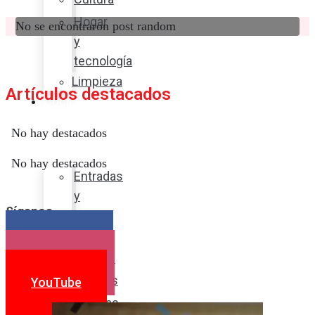
Hogar
No se encontraron post random
y
tecnología
Limpieza
Artículos destacados
Cocina
con
No hay destacados
sabor
No hay destacados
Entradas
y
Síganos
sopas
Platos
Facebook
fuertes
Instagram
Postres
YouTube
Bebidas