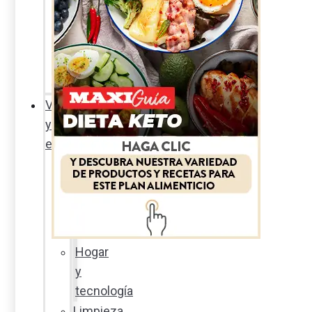
Sexualidad
responsable
En
la
percha
Vida
y
estilo
Productos
nuevos
Moda
Cultura
Hogar
y
tecnología
Limpieza