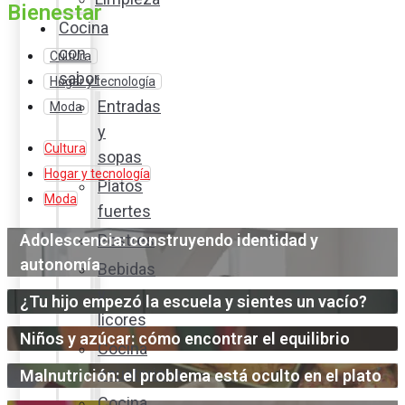
Bienestar
Cocina
con
Cultura
sabor
Hogar y tecnología
Entradas
Moda
y
Cultura
sopas
Hogar y tecnología
Platos
Moda
fuertes
Adolescencia: construyendo identidad y
Postres
autonomía
Bebidas
y
¿Tu hijo empezó la escuela y sientes un vacío?
licores
Niños y azúcar: cómo encontrar el equilibrio
Cocina
ecuatoriana
Malnutrición: el problema está oculto en el plato
Cocina