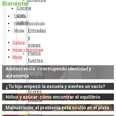
Bienestar
Cocina
con
Cultura
sabor
Hogar y tecnología
Entradas
Moda
y
Cultura
sopas
Hogar y tecnología
Platos
Moda
fuertes
Adolescencia: construyendo identidad y
Postres
autonomía
Bebidas
y
¿Tu hijo empezó la escuela y sientes un vacío?
licores
Niños y azúcar: cómo encontrar el equilibrio
Cocina
ecuatoriana
Malnutrición: el problema está oculto en el plato
Cocina