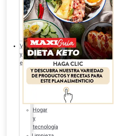
Sexualidad
responsable
En
la
percha
Vida
y
estilo
Productos
nuevos
Moda
Cultura
Hogar
y
tecnología
Limpieza