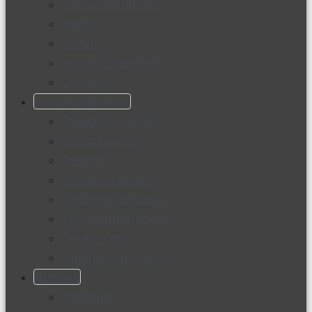
Productos nuevos
Moda
Cultura
Hogar y tecnología
Limpieza
Cocina con sabor
Entradas y sopas
Platos fuertes
Postres
Bebidas y licores
Cocina ecuatoriana
Cocina internacional
Cocine con
Expertos en cocina
Noticias
Ambiente