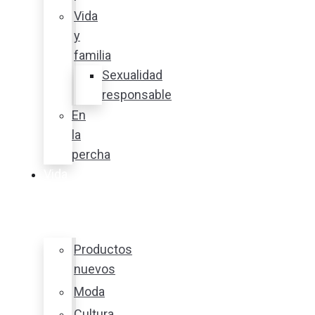
Vida
y
familia
Sexualidad
responsable
En
la
percha
Vida
y
estilo
Productos
nuevos
Moda
Cultura