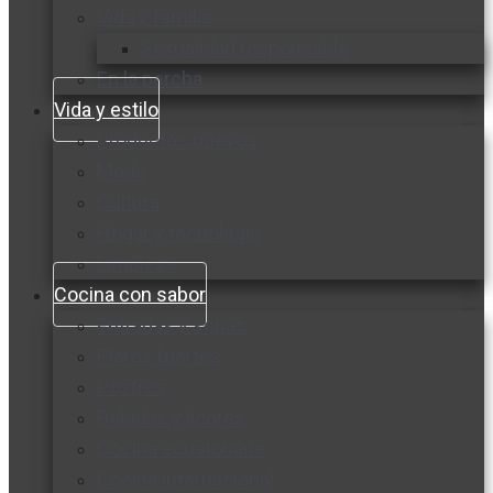
Vida y familia
Sexualidad responsable
En la percha
Vida y estilo
Productos nuevos
Moda
Cultura
Hogar y tecnología
Limpieza
Cocina con sabor
Entradas y sopas
Platos fuertes
Postres
Bebidas y licores
Cocina ecuatoriana
Cocina internacional