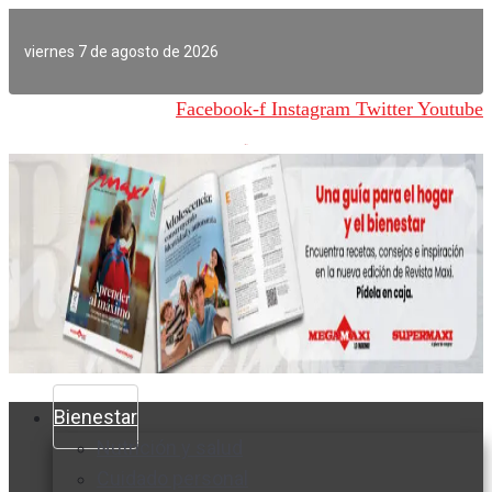
Ir
al
viernes 7 de agosto de 2026
contenido
Facebook-f
Instagram
Twitter
Youtube
Bienestar
Nutrición y salud
Cuidado personal