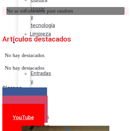
Hogar
No se encontraron post random
y
tecnología
Limpieza
Artículos destacados
Cocina
con
No hay destacados
sabor
No hay destacados
Entradas
y
Síganos
sopas
Platos
Facebook
fuertes
Instagram
Postres
YouTube
Bebidas