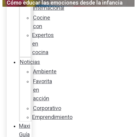
Cómo educar las emociones desde la infancia
internacional
Cocine
con
Expertos
en
cocina
Noticias
Ambiente
Favorita
en
acción
Corporativo
Emprendimiento
Maxi
Guía