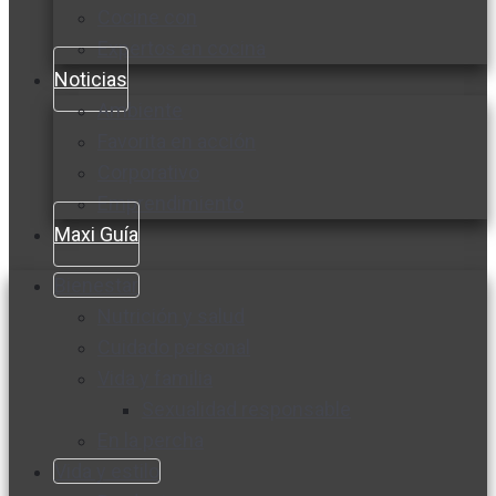
Cocine con
Expertos en cocina
Noticias
Ambiente
Favorita en acción
Corporativo
Emprendimiento
Maxi Guía
Bienestar
Nutrición y salud
Cuidado personal
Vida y familia
Sexualidad responsable
En la percha
Vida y estilo