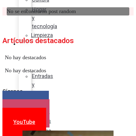
Hogar
No se encontraron post random
y
tecnología
Limpieza
Artículos destacados
Cocina
con
No hay destacados
sabor
No hay destacados
Entradas
y
Síganos
sopas
Platos
Facebook
fuertes
Instagram
Postres
YouTube
Bebidas