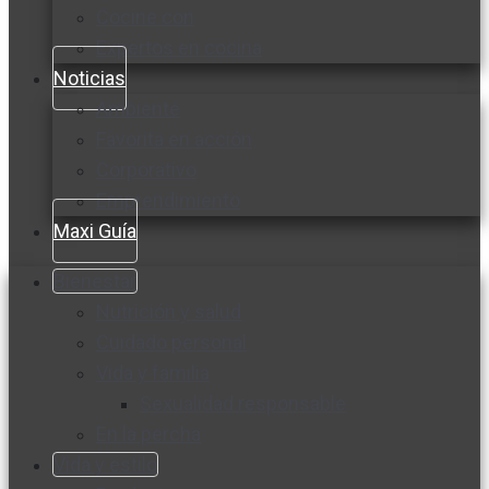
Cocine con
Expertos en cocina
Noticias
Ambiente
Favorita en acción
Corporativo
Emprendimiento
Maxi Guía
Bienestar
Nutrición y salud
Cuidado personal
Vida y familia
Sexualidad responsable
En la percha
Vida y estilo