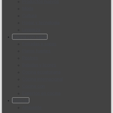
Productos nuevos
Moda
Cultura
Hogar y tecnología
Limpieza
Cocina con sabor
Entradas y sopas
Platos fuertes
Postres
Bebidas y licores
Cocina ecuatoriana
Cocina internacional
Cocine con
Expertos en cocina
Noticias
Ambiente