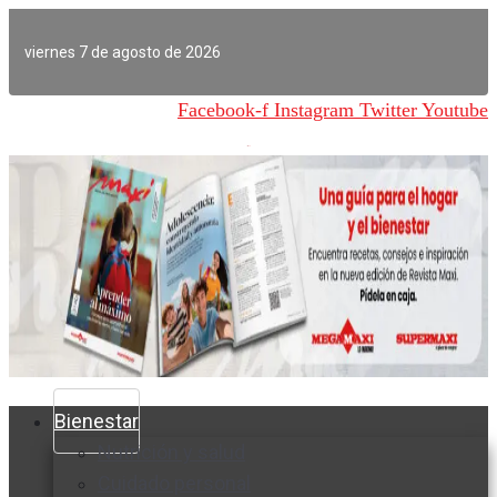
Ir
al
viernes 7 de agosto de 2026
contenido
Facebook-f
Instagram
Twitter
Youtube
Bienestar
Nutrición y salud
Cuidado personal