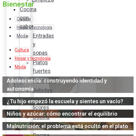
Bienestar
Cocina
con
Cultura
sabor
Hogar y tecnología
Entradas
Moda
y
Cultura
sopas
Hogar y tecnología
Platos
Moda
fuertes
Adolescencia: construyendo identidad y
Postres
autonomía
Bebidas
y
¿Tu hijo empezó la escuela y sientes un vacío?
licores
Niños y azúcar: cómo encontrar el equilibrio
Cocina
ecuatoriana
Malnutrición: el problema está oculto en el plato
Cocina