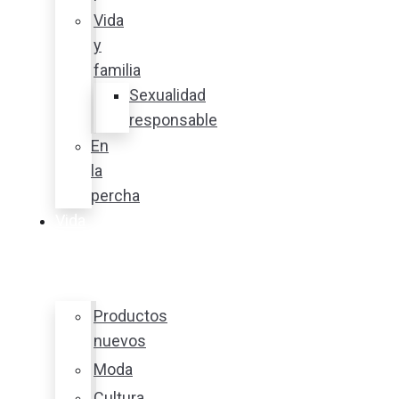
Vida
y
familia
Sexualidad
responsable
En
la
percha
Vida
y
estilo
Productos
nuevos
Moda
Cultura