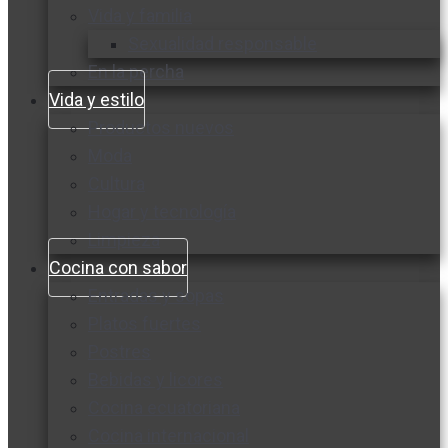
Vida y familia
Sexualidad responsable
En la percha
Vida y estilo
Productos nuevos
Moda
Cultura
Hogar y tecnología
Limpieza
Cocina con sabor
Entradas y sopas
Platos fuertes
Postres
Bebidas y licores
Cocina ecuatoriana
Cocina internacional