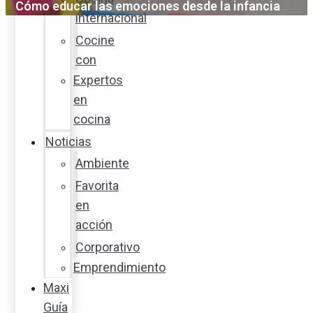
Cómo educar las emociones desde la infancia
internacional
Cocine
con
Expertos
en
cocina
Noticias
Ambiente
Favorita
en
acción
Corporativo
Emprendimiento
Maxi
Guía