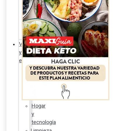
Sexualidad
responsable
En
la
percha
Vida
y
estilo
Productos
nuevos
Moda
Cultura
Hogar
y
tecnología
Limpieza