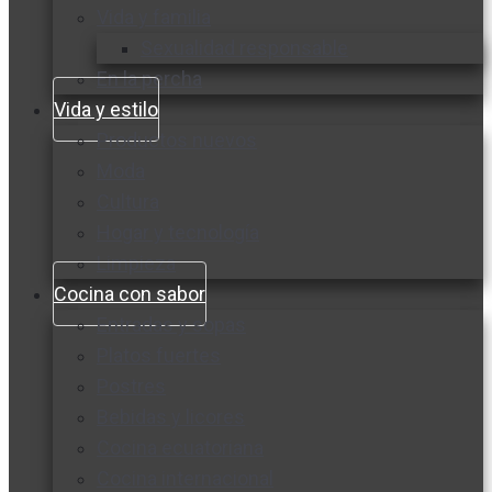
Vida y familia
Sexualidad responsable
En la percha
Vida y estilo
Productos nuevos
Moda
Cultura
Hogar y tecnología
Limpieza
Cocina con sabor
Entradas y sopas
Platos fuertes
Postres
Bebidas y licores
Cocina ecuatoriana
Cocina internacional