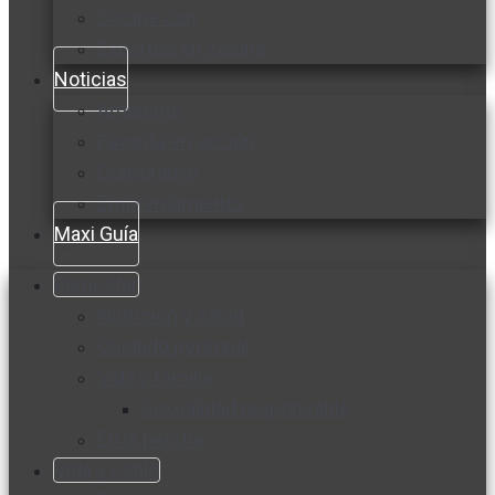
Cocine con
Expertos en cocina
Noticias
Ambiente
Favorita en acción
Corporativo
Emprendimiento
Maxi Guía
Bienestar
Nutrición y salud
Cuidado personal
Vida y familia
Sexualidad responsable
En la percha
Vida y estilo