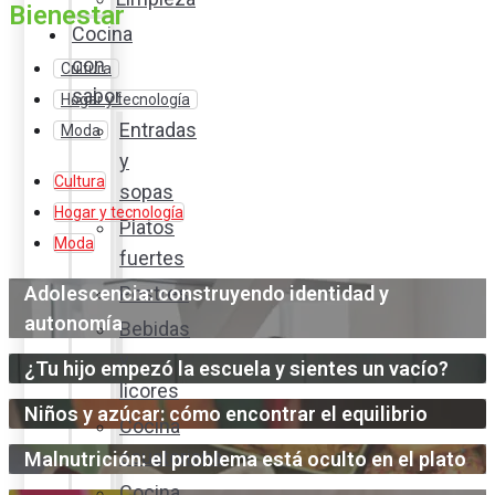
Bienestar
Cocina
con
Cultura
sabor
Hogar y tecnología
Entradas
Moda
y
Cultura
sopas
Hogar y tecnología
Platos
Moda
fuertes
Adolescencia: construyendo identidad y
Postres
autonomía
Bebidas
y
¿Tu hijo empezó la escuela y sientes un vacío?
licores
Niños y azúcar: cómo encontrar el equilibrio
Cocina
ecuatoriana
Malnutrición: el problema está oculto en el plato
Cocina