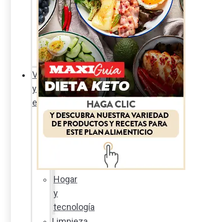
Sexualidad
responsable
En
la
percha
Vida
y
estilo
Productos
nuevos
Moda
Cultura
Hogar
y
tecnología
Limpieza