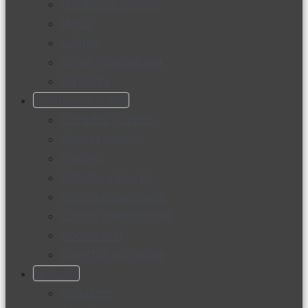
Productos nuevos
Moda
Cultura
Hogar y tecnología
Limpieza
Cocina con sabor
Entradas y sopas
Platos fuertes
Postres
Bebidas y licores
Cocina ecuatoriana
Cocina internacional
Cocine con
Expertos en cocina
Noticias
Ambiente