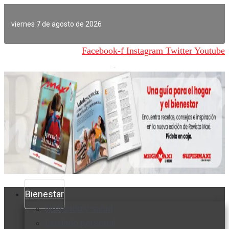
Ir
al
viernes 7 de agosto de 2026
contenido
Facebook-f
Instagram
Twitter
Youtube
Bienestar
Nutrición y salud
Cuidado personal