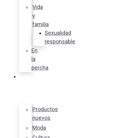
Vida
y
familia
Sexualidad
responsable
En
la
percha
Vida
y
estilo
Productos
nuevos
Moda
Cultura