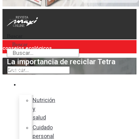
Buscar
Buscar
consejos ecológicos
La importancia de reciclar Tetra
Buscar
Pak®
Bienestar
Nutrición
y
salud
Cuidado
personal