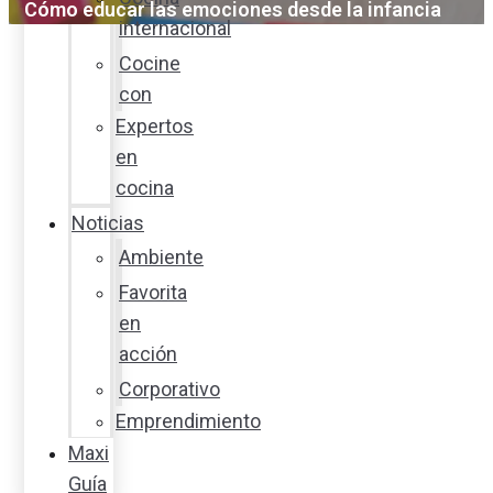
Cómo educar las emociones desde la infancia
internacional
Cocine
con
Expertos
en
cocina
Noticias
Ambiente
Favorita
en
acción
Corporativo
Emprendimiento
Maxi
Guía