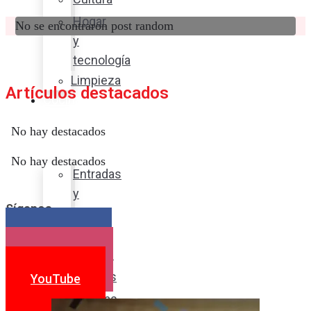
Hogar
No se encontraron post random
y
tecnología
Limpieza
Artículos destacados
Cocina
con
No hay destacados
sabor
No hay destacados
Entradas
y
Síganos
sopas
Platos
Facebook
fuertes
Instagram
Postres
YouTube
Bebidas