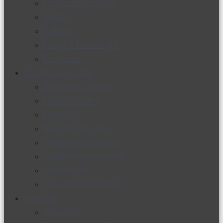
Productos nuevos
Moda
Cultura
Hogar y tecnología
Limpieza
Cocina con sabor
Entradas y sopas
Platos fuertes
Postres
Bebidas y licores
Cocina ecuatoriana
Cocina internacional
Cocine con
Expertos en cocina
Noticias
Ambiente