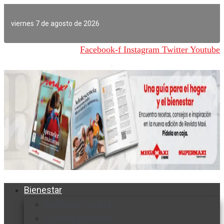
Ir
al
viernes 7 de agosto de 2026
contenido
Facebook-f
Instagram
Twitter
Youtube
Bienestar
Nutrición y salud
Cuidado personal