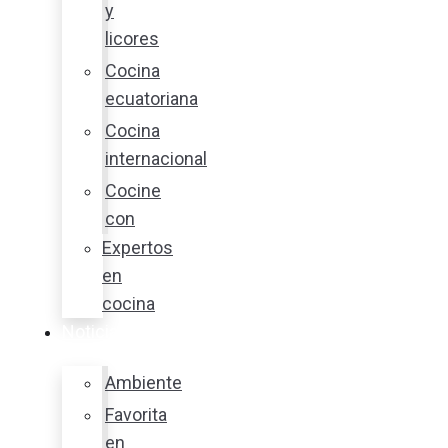
y
licores
Cocina
ecuatoriana
Cocina
internacional
Cocine
con
Expertos
en
cocina
Noticias
Ambiente
Favorita
en