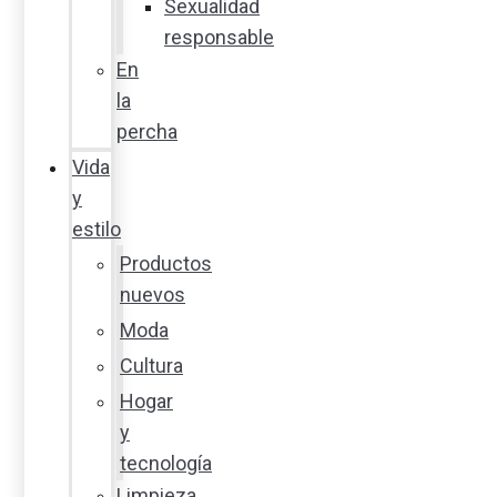
Sexualidad
responsable
En
la
percha
Vida
y
estilo
Productos
nuevos
Moda
Cultura
Hogar
y
tecnología
Limpieza