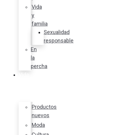
Vida
y
familia
Sexualidad
responsable
En
la
percha
Vida
y
estilo
Productos
nuevos
Moda
Cultura