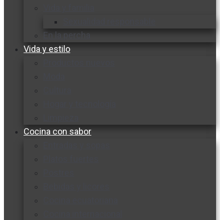
Vida y familia
Sexualidad responsable
En la percha
Vida y estilo
Productos nuevos
Moda
Cultura
Hogar y tecnología
Limpieza
Cocina con sabor
Entradas y sopas
Platos fuertes
Postres
Bebidas y licores
Cocina ecuatoriana
Cocina internacional