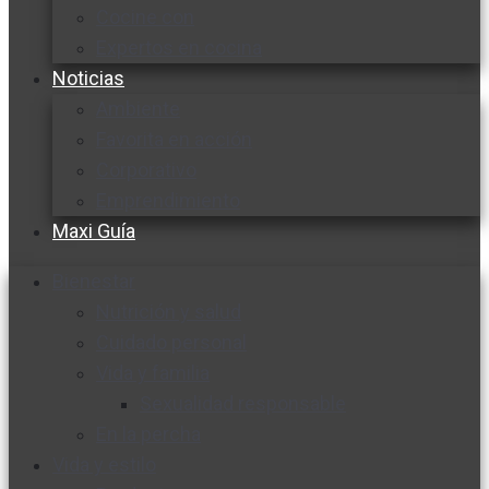
Cocine con
Expertos en cocina
Noticias
Ambiente
Favorita en acción
Corporativo
Emprendimiento
Maxi Guía
Bienestar
Nutrición y salud
Cuidado personal
Vida y familia
Sexualidad responsable
En la percha
Vida y estilo