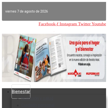
Ir
al
viernes 7 de agosto de 2026
contenido
Facebook-f
Instagram
Twitter
Youtube
Bienestar
Nutrición y salud
Cuidado personal