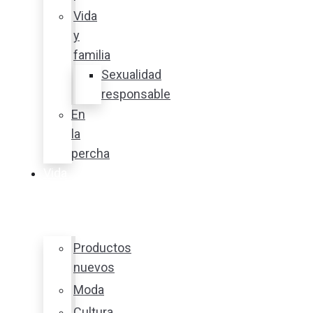
Vida
y
familia
Sexualidad
responsable
En
la
percha
Vida
y
estilo
Productos
nuevos
Moda
Cultura