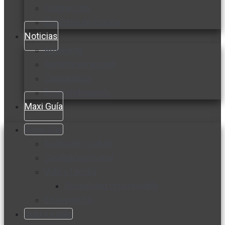
Cocine con
Expertos en cocina
Noticias
Ambiente
Favorita en acción
Corporativo
Emprendimiento
Maxi Guía
Bienestar
Nutrición y salud
Cuidado personal
Vida y familia
Sexualidad responsable
En la percha
Vida y estilo