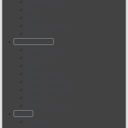
Productos nuevos
Moda
Cultura
Hogar y tecnología
Limpieza
Cocina con sabor
Entradas y sopas
Platos fuertes
Postres
Bebidas y licores
Cocina ecuatoriana
Cocina internacional
Cocine con
Expertos en cocina
Noticias
Ambiente