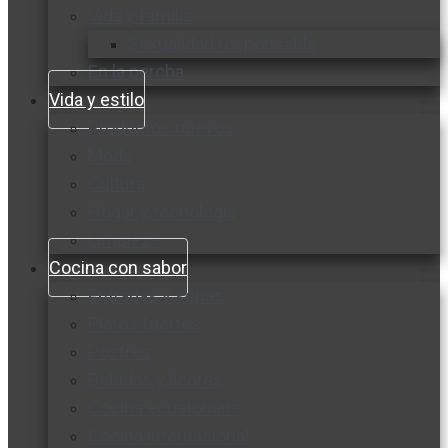
Vida y familia
Sexualidad responsable
En la percha
Vida y estilo
Productos nuevos
Moda
Cultura
Hogar y tecnología
Limpieza
Cocina con sabor
Entradas y sopas
Platos fuertes
Postres
Bebidas y licores
Cocina ecuatoriana
Cocina internacional