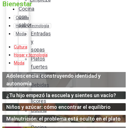
Bienestar
Cocina
con
Cultura
sabor
Hogar y tecnología
Entradas
Moda
y
Cultura
sopas
Hogar y tecnología
Platos
Moda
fuertes
Adolescencia: construyendo identidad y
Postres
autonomía
Bebidas
y
¿Tu hijo empezó la escuela y sientes un vacío?
licores
Niños y azúcar: cómo encontrar el equilibrio
Cocina
ecuatoriana
Malnutrición: el problema está oculto en el plato
Cocina