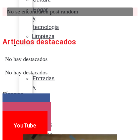
Hogar
No se encontraron post random
y
tecnología
Limpieza
Artículos destacados
Cocina
con
No hay destacados
sabor
No hay destacados
Entradas
y
Síganos
sopas
Platos
Facebook
fuertes
Instagram
Postres
YouTube
Bebidas