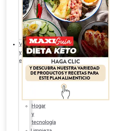
Sexualidad
responsable
En
la
percha
Vida
y
estilo
Productos
nuevos
Moda
Cultura
Hogar
y
tecnología
Limpieza