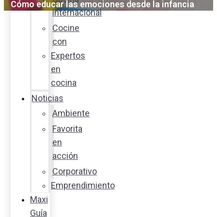
Cómo educar las emociones desde la infancia
internacional
Cocine
con
Expertos
en
cocina
Noticias
Ambiente
Favorita
en
acción
Corporativo
Emprendimiento
Maxi
Guía