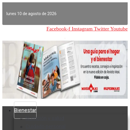
Ir
al
lunes 10 de agosto de 2026
contenido
Facebook-f
Instagram
Twitter
Youtube
Bienestar
Nutrición y salud
Cuidado personal