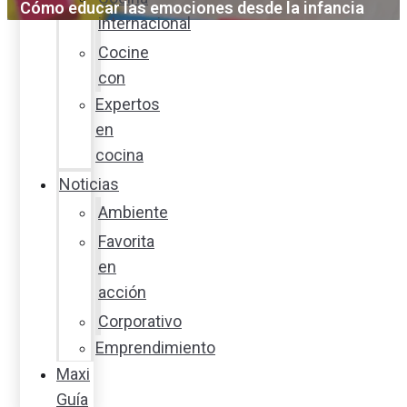
Cómo educar las emociones desde la infancia
internacional
Cocine
con
Expertos
en
cocina
Noticias
Ambiente
Favorita
en
acción
Corporativo
Emprendimiento
Maxi
Guía