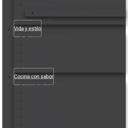
Vida y familia
Sexualidad responsable
En la percha
Vida y estilo
Productos nuevos
Moda
Cultura
Hogar y tecnología
Limpieza
Cocina con sabor
Entradas y sopas
Platos fuertes
Postres
Bebidas y licores
Cocina ecuatoriana
Cocina internacional