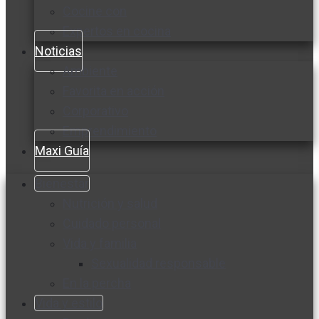
Cocine con
Expertos en cocina
Noticias
Ambiente
Favorita en acción
Corporativo
Emprendimiento
Maxi Guía
Bienestar
Nutrición y salud
Cuidado personal
Vida y familia
Sexualidad responsable
En la percha
Vida y estilo