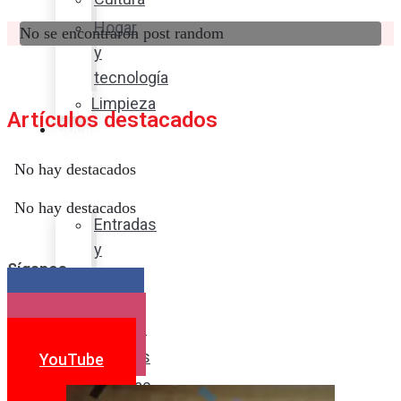
Hogar
No se encontraron post random
y
tecnología
Limpieza
Artículos destacados
Cocina
con
No hay destacados
sabor
No hay destacados
Entradas
y
Síganos
sopas
Platos
Facebook
fuertes
Instagram
Postres
YouTube
Bebidas