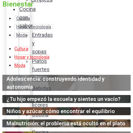
Bienestar
Cocina
con
Cultura
sabor
Hogar y tecnología
Entradas
Moda
y
Cultura
sopas
Hogar y tecnología
Platos
Moda
fuertes
Adolescencia: construyendo identidad y
Postres
autonomía
Bebidas
y
¿Tu hijo empezó la escuela y sientes un vacío?
licores
Niños y azúcar: cómo encontrar el equilibrio
Cocina
ecuatoriana
Malnutrición: el problema está oculto en el plato
Cocina