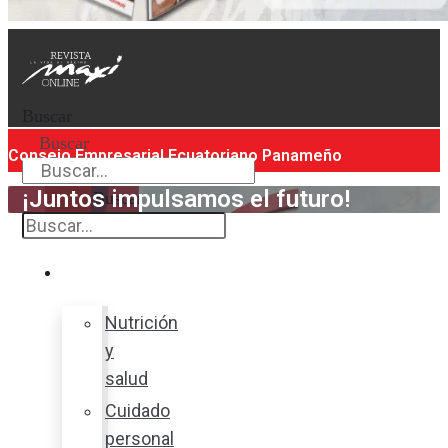
Buscar
Buscar
Consejo Empresarial Ecuatoriano Panameño
¡Juntos impulsamos el futuro!
Buscar
Bienestar
Nutrición
y
salud
Cuidado
personal