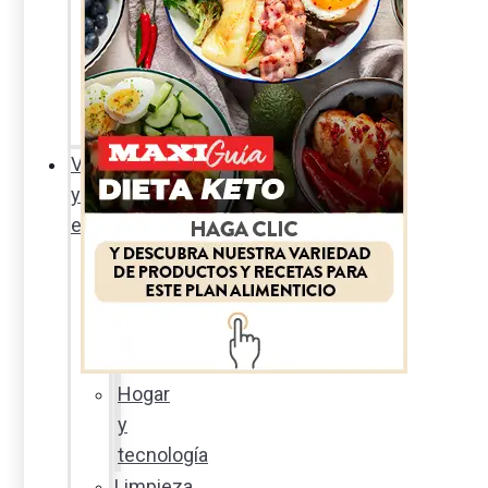
Sexualidad
responsable
En
la
percha
Vida
y
estilo
Productos
nuevos
Moda
Cultura
Hogar
y
tecnología
Limpieza