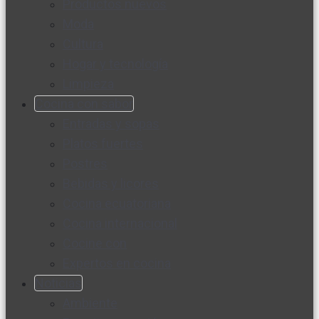
Productos nuevos
Moda
Cultura
Hogar y tecnología
Limpieza
Cocina con sabor
Entradas y sopas
Platos fuertes
Postres
Bebidas y licores
Cocina ecuatoriana
Cocina internacional
Cocine con
Expertos en cocina
Noticias
Ambiente