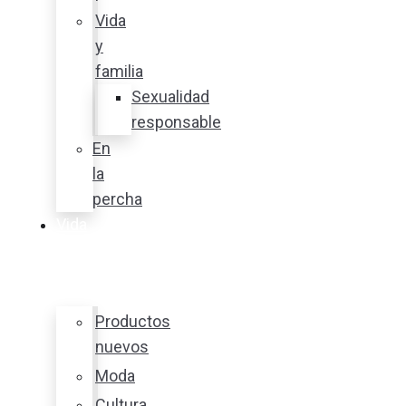
Vida
y
familia
Sexualidad
responsable
En
la
percha
Vida
y
estilo
Productos
nuevos
Moda
Cultura