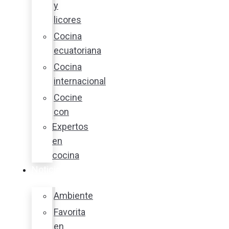
y
licores
Cocina
ecuatoriana
Cocina
internacional
Cocine
con
Expertos
en
cocina
Noticias
Ambiente
Favorita
en