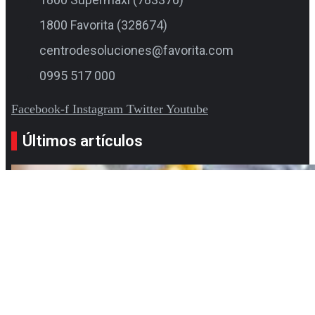
1800 Favorita (328674)
centrodesoluciones@favorita.com
0995 517 000
Facebook-f
Instagram
Twitter
Youtube
Últimos artículos
La tradición de regalar flores amarillas