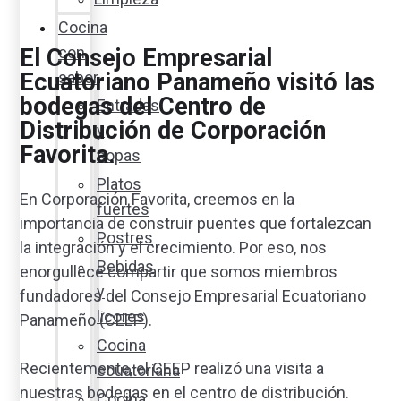
Cocina
con
El Consejo Empresarial
Ecuatoriano Panameño visitó las
sabor
bodegas del Centro de
Entradas
Distribución de Corporación
y
Favorita.
sopas
Platos
En Corporación Favorita, creemos en la
fuertes
importancia de construir puentes que fortalezcan
Postres
la integración y el crecimiento. Por eso, nos
Bebidas
enorgullece compartir que somos miembros
y
fundadores del Consejo Empresarial Ecuatoriano
licores
Panameño (CEEP).
Cocina
Recientemente, el CEEP realizó una visita a
ecuatoriana
nuestras bodegas en el centro de distribución.
Cocina