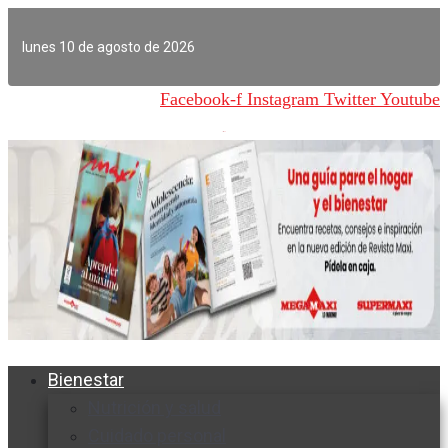
Ir
al
lunes 10 de agosto de 2026
contenido
Facebook-f
Instagram
Twitter
Youtube
Bienestar
Nutrición y salud
Cuidado personal