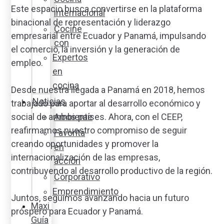
Este espacio busca convertirse en la plataforma
internacional
binacional de representación y liderazgo
Cocine
empresarial entre Ecuador y Panamá, impulsando
con
el comercio, la inversión y la generación de
Expertos
empleo.
en
cocina
Desde nuestra llegada a Panamá en 2018, hemos
Noticias
trabajado para aportar al desarrollo económico y
Ambiente
social de ambos países. Ahora, con el CEEP,
reafirmamos nuestro compromiso de seguir
Favorita
creando oportunidades y promover la
en
internacionalización de las empresas,
acción
contribuyendo al desarrollo productivo de la región.
Corporativo
Emprendimiento
Juntos, seguimos avanzando hacia un futuro
Maxi
próspero para Ecuador y Panamá.
Guía