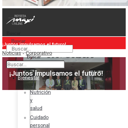
Buscar
Buscar
¡Juntos impulsamos el futuro!
Noticias
Corporativo
-
Buscar
¡Juntos impulsamos el futuro!
Bienestar
Nutrición
y
salud
Cuidado
personal