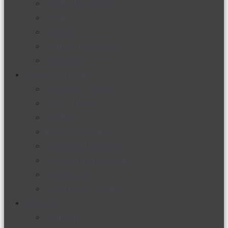
Productos nuevos
Moda
Cultura
Hogar y tecnología
Limpieza
Cocina con sabor
Entradas y sopas
Platos fuertes
Postres
Bebidas y licores
Cocina ecuatoriana
Cocina internacional
Cocine con
Expertos en cocina
Noticias
Ambiente