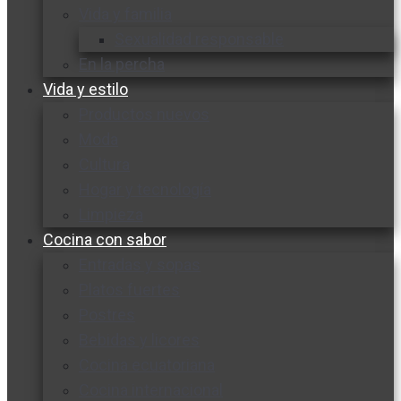
Vida y familia
Sexualidad responsable
En la percha
Vida y estilo
Productos nuevos
Moda
Cultura
Hogar y tecnología
Limpieza
Cocina con sabor
Entradas y sopas
Platos fuertes
Postres
Bebidas y licores
Cocina ecuatoriana
Cocina internacional