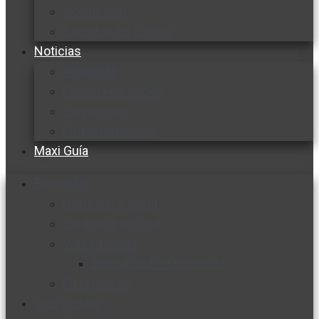
Cocine con
Expertos en cocina
Noticias
Ambiente
Favorita en acción
Corporativo
Emprendimiento
Maxi Guía
Bienestar
Nutrición y salud
Cuidado personal
Vida y familia
Sexualidad responsable
En la percha
Vida y estilo