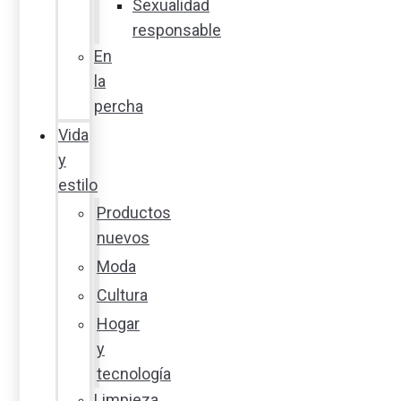
Sexualidad
responsable
En
la
percha
Vida
y
estilo
Productos
nuevos
Moda
Cultura
Hogar
y
tecnología
Limpieza