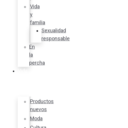
Vida
y
familia
Sexualidad
responsable
En
la
percha
Vida
y
estilo
Productos
nuevos
Moda
Cultura