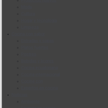
Productos nuevos
Moda
Cultura
Hogar y tecnología
Limpieza
Cocina con sabor
Entradas y sopas
Platos fuertes
Postres
Bebidas y licores
Cocina ecuatoriana
Cocina internacional
Cocine con
Expertos en cocina
Noticias
Ambiente