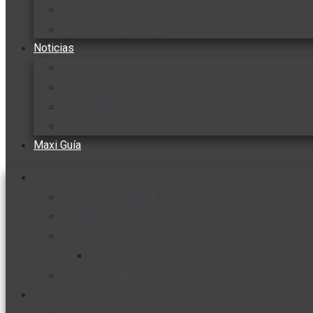
Cocine con
Expertos en cocina
Noticias
Ambiente
Favorita en acción
Corporativo
Emprendimiento
Maxi Guía
Bienestar
Nutrición y salud
Cuidado personal
Vida y familia
Sexualidad responsable
En la percha
Vida y estilo