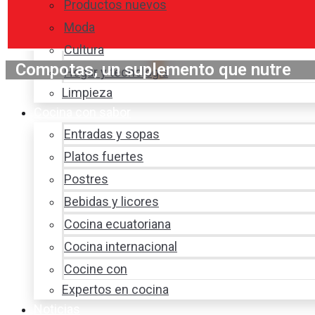
Productos nuevos
Moda
Cultura
Compotas, un suplemento que nutre
Hogar y tecnología
Limpieza
Cocina con sabor
Entradas y sopas
Platos fuertes
Postres
Bebidas y licores
Cocina ecuatoriana
Cocina internacional
Cocine con
Expertos en cocina
Noticias