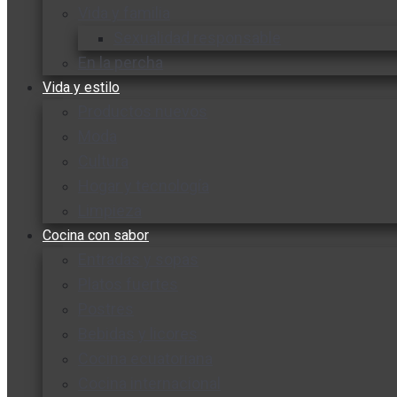
Vida y familia
Sexualidad responsable
En la percha
Vida y estilo
Productos nuevos
Moda
Cultura
Hogar y tecnología
Limpieza
Cocina con sabor
Entradas y sopas
Platos fuertes
Postres
Bebidas y licores
Cocina ecuatoriana
Cocina internacional