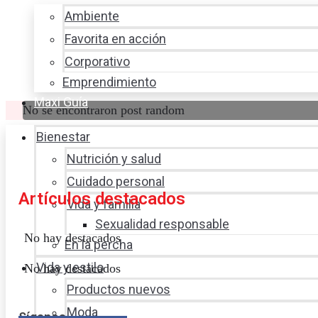
Ambiente
Favorita en acción
Corporativo
Emprendimiento
Maxi Guía
No se encontraron post random
Bienestar
Nutrición y salud
Cuidado personal
Artículos destacados
Vida y familia
Sexualidad responsable
No hay destacados
En la percha
Vida y estilo
No hay destacados
Productos nuevos
Moda
Síganos