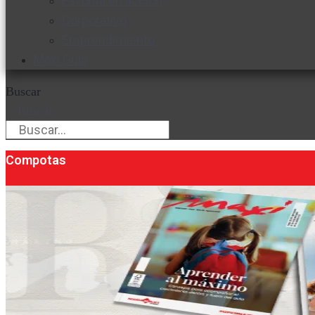
Favorita en acción
Corporativo
Emprendimiento
Maxi Guía
Buscar
Buscar
Compotas