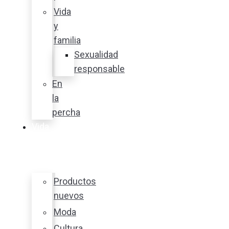
Vida
y
familia
Sexualidad
responsable
En
la
percha
Vida
y
estilo
Productos
nuevos
Moda
Cultura