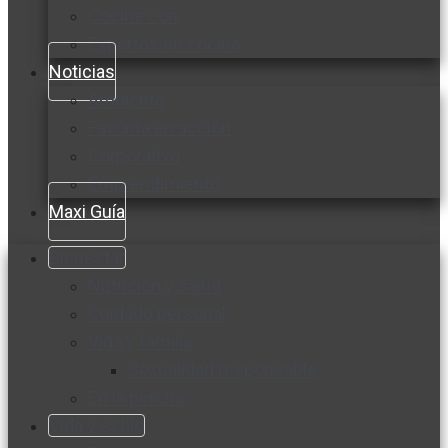
Cocine con
Expertos en cocina
Noticias
Ambiente
Favorita en acción
Corporativo
Emprendimiento
Maxi Guía
Bienestar
Nutrición y salud
Cuidado personal
Vida y familia
Sexualidad responsable
En la percha
Vida y estilo