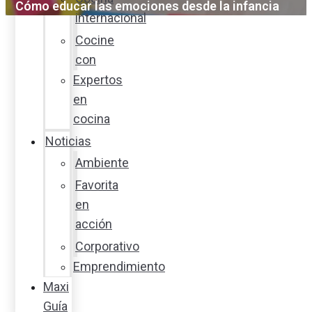
Cómo educar las emociones desde la infancia
internacional
Cocine
con
Expertos
en
cocina
Noticias
Ambiente
Favorita
en
acción
Corporativo
Emprendimiento
Maxi
Guía