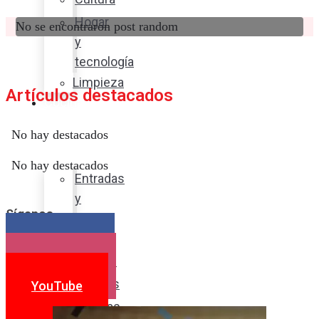
Hogar
No se encontraron post random
y
tecnología
Limpieza
Artículos destacados
Cocina
con
No hay destacados
sabor
No hay destacados
Entradas
y
Síganos
sopas
Platos
Facebook
fuertes
Instagram
Postres
YouTube
Bebidas