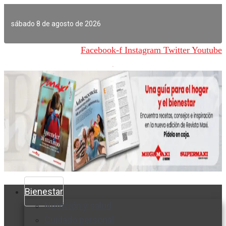
Ir
al
sábado 8 de agosto de 2026
contenido
Facebook-f
Instagram
Twitter
Youtube
Bienestar
Nutrición y salud
Cuidado personal