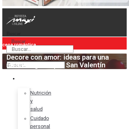
Buscar
Buscar
cena romántica
Decore con amor: ideas para una
Buscar
mesa elegante por San Valentín
Bienestar
Nutrición
y
salud
Cuidado
personal