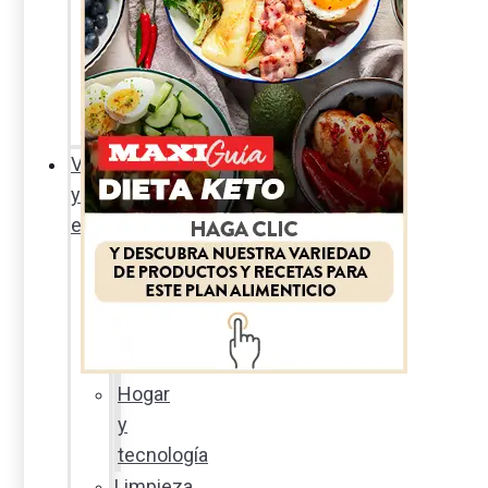
Sexualidad
responsable
En
la
percha
Vida
y
estilo
Productos
nuevos
Moda
Cultura
Hogar
y
tecnología
Limpieza