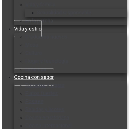
Vida y familia
Sexualidad responsable
En la percha
Vida y estilo
Productos nuevos
Moda
Cultura
Hogar y tecnología
Limpieza
Cocina con sabor
Entradas y sopas
Platos fuertes
Postres
Bebidas y licores
Cocina ecuatoriana
Cocina internacional