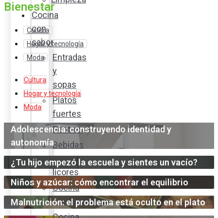
Bienestar
Cocina
con
Cultura
sabor
Hogar y tecnología
Entradas
Moda
y
Cultura
sopas
Hogar y tecnología
Platos
Moda
fuertes
Adolescencia: construyendo identidad y
Postres
autonomía
Bebidas
y
¿Tu hijo empezó la escuela y sientes un vacío?
licores
Niños y azúcar: cómo encontrar el equilibrio
Cocina
ecuatoriana
Malnutrición: el problema está oculto en el plato
Cocina