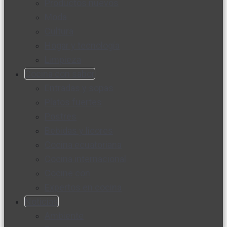
Productos nuevos
Moda
Cultura
Hogar y tecnología
Limpieza
Cocina con sabor
Entradas y sopas
Platos fuertes
Postres
Bebidas y licores
Cocina ecuatoriana
Cocina internacional
Cocine con
Expertos en cocina
Noticias
Ambiente