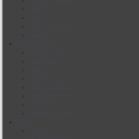
Productos nuevos
Moda
Cultura
Hogar y tecnología
Limpieza
Cocina con sabor
Entradas y sopas
Platos fuertes
Postres
Bebidas y licores
Cocina ecuatoriana
Cocina internacional
Cocine con
Expertos en cocina
Noticias
Ambiente