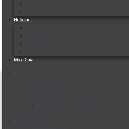
Cocine con
Expertos en cocina
Noticias
Ambiente
Favorita en acción
Corporativo
Emprendimiento
Maxi Guía
Bienestar
Nutrición y salud
Cuidado personal
Vida y familia
Sexualidad responsable
En la percha
Vida y estilo