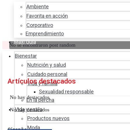
Ambiente
Favorita en acción
Corporativo
Emprendimiento
Maxi Guía
No se encontraron post random
Bienestar
Nutrición y salud
Cuidado personal
Artículos destacados
Vida y familia
Sexualidad responsable
No hay destacados
En la percha
Vida y estilo
No hay destacados
Productos nuevos
Moda
Síganos