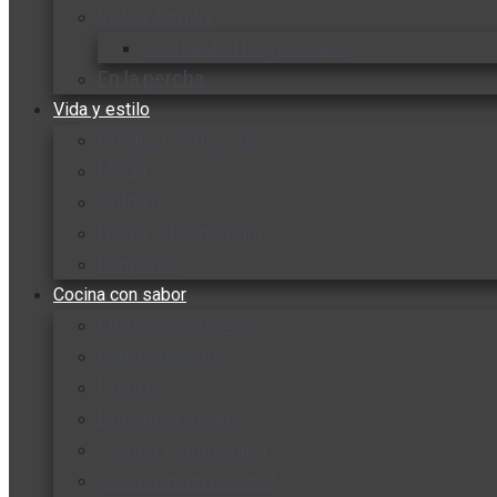
Vida y familia
Sexualidad responsable
En la percha
Vida y estilo
Productos nuevos
Moda
Cultura
Hogar y tecnología
Limpieza
Cocina con sabor
Entradas y sopas
Platos fuertes
Postres
Bebidas y licores
Cocina ecuatoriana
Cocina internacional