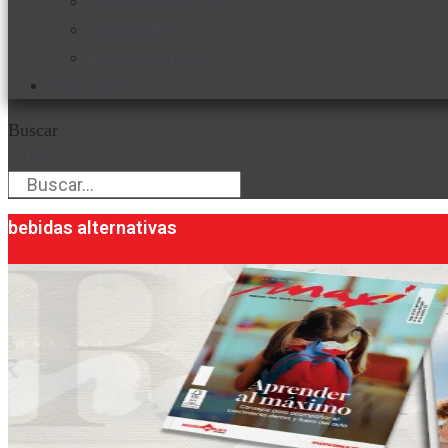
Favorita en acción
Corporativo
Emprendimiento
Maxi Guía
Buscar
Buscar
bebidas alternativas