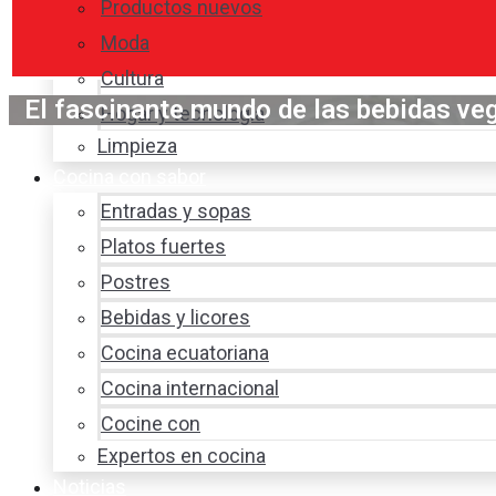
Productos nuevos
Moda
Cultura
El fascinante mundo de las bebidas ve
Hogar y tecnología
Limpieza
Cocina con sabor
Entradas y sopas
Platos fuertes
Postres
Bebidas y licores
Cocina ecuatoriana
Cocina internacional
Cocine con
Expertos en cocina
Noticias