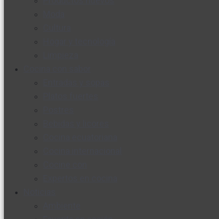
Productos nuevos
Moda
Cultura
Hogar y tecnología
Limpieza
Cocina con sabor
Entradas y sopas
Platos fuertes
Postres
Bebidas y licores
Cocina ecuatoriana
Cocina internacional
Cocine con
Expertos en cocina
Noticias
Ambiente