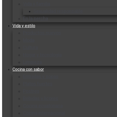
Vida y familia
Sexualidad responsable
En la percha
Vida y estilo
Productos nuevos
Moda
Cultura
Hogar y tecnología
Limpieza
Cocina con sabor
Entradas y sopas
Platos fuertes
Postres
Bebidas y licores
Cocina ecuatoriana
Cocina internacional