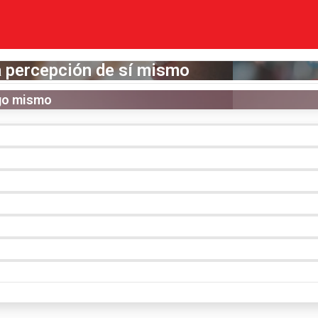
la percepción de sí mismo
igo mismo