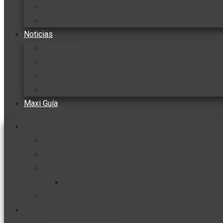
Cocine con
Expertos en cocina
Noticias
Ambiente
Favorita en acción
Corporativo
Emprendimiento
Maxi Guía
Bienestar
Nutrición y salud
Cuidado personal
Vida y familia
Sexualidad responsable
En la percha
Vida y estilo