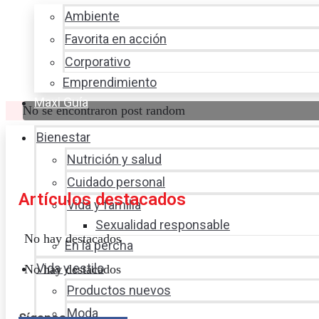
Ambiente
Favorita en acción
Corporativo
Emprendimiento
Maxi Guía
No se encontraron post random
Bienestar
Nutrición y salud
Cuidado personal
Artículos destacados
Vida y familia
Sexualidad responsable
No hay destacados
En la percha
Vida y estilo
No hay destacados
Productos nuevos
Moda
Síganos