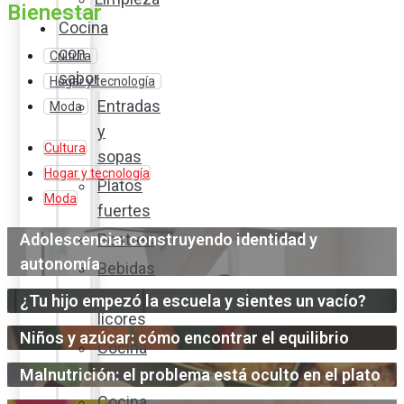
Bienestar
Cocina
con
Cultura
sabor
Hogar y tecnología
Entradas
Moda
y
Cultura
sopas
Hogar y tecnología
Platos
Moda
fuertes
Adolescencia: construyendo identidad y
Postres
autonomía
Bebidas
y
¿Tu hijo empezó la escuela y sientes un vacío?
licores
Niños y azúcar: cómo encontrar el equilibrio
Cocina
ecuatoriana
Malnutrición: el problema está oculto en el plato
Cocina