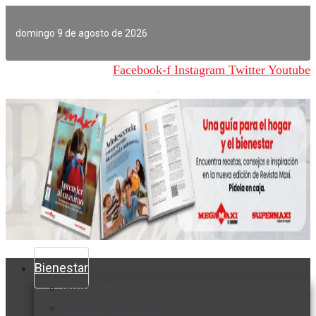
Ir
al
domingo 9 de agosto de 2026
contenido
Facebook-f
Instagram
Twitter
Youtube
Bienestar
Nutrición y salud
Cuidado personal