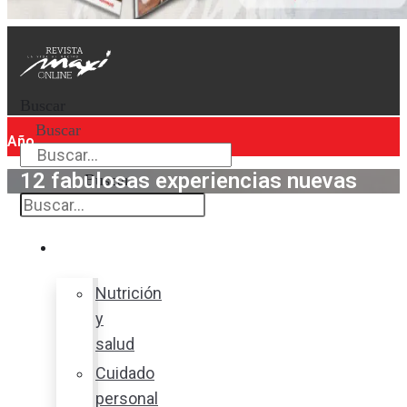
Buscar
Buscar
Año
12 fabulosas experiencias nuevas
Buscar
Bienestar
Nutrición
y
salud
Cuidado
personal