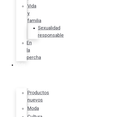
Vida
y
familia
Sexualidad
responsable
En
la
percha
Vida
y
estilo
Productos
nuevos
Moda
Cultura