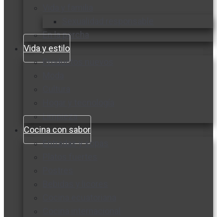
Vida y familia
Sexualidad responsable
En la percha
Vida y estilo
Productos nuevos
Moda
Cultura
Hogar y tecnología
Limpieza
Cocina con sabor
Entradas y sopas
Platos fuertes
Postres
Bebidas y licores
Cocina ecuatoriana
Cocina internacional