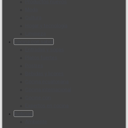
Productos nuevos
Moda
Cultura
Hogar y tecnología
Limpieza
Cocina con sabor
Entradas y sopas
Platos fuertes
Postres
Bebidas y licores
Cocina ecuatoriana
Cocina internacional
Cocine con
Expertos en cocina
Noticias
Ambiente