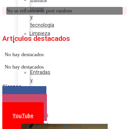
Hogar
No se encontraron post random
y
tecnología
Limpieza
Artículos destacados
Cocina
con
No hay destacados
sabor
No hay destacados
Entradas
y
Síganos
sopas
Platos
Facebook
fuertes
Instagram
Postres
YouTube
Bebidas