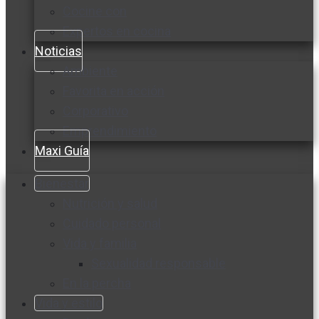
Cocine con
Expertos en cocina
Noticias
Ambiente
Favorita en acción
Corporativo
Emprendimiento
Maxi Guía
Bienestar
Nutrición y salud
Cuidado personal
Vida y familia
Sexualidad responsable
En la percha
Vida y estilo