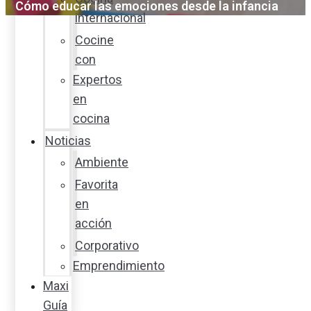
Cómo educar las emociones desde la infancia
internacional
Cocine
con
Expertos
en
cocina
Noticias
Ambiente
Favorita
en
acción
Corporativo
Emprendimiento
Maxi
Guía