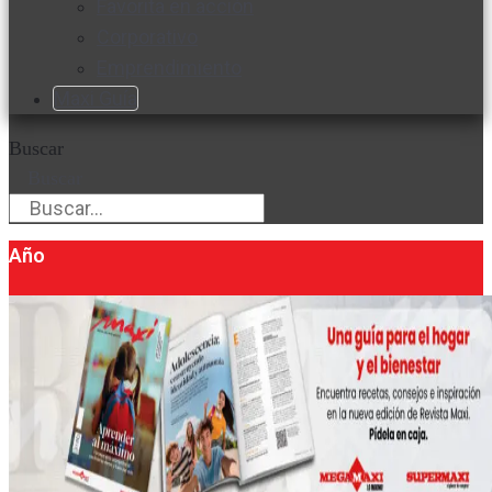
Favorita en acción
Corporativo
Emprendimiento
Maxi Guía
Buscar
Buscar
Año