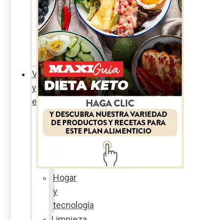
Sexualidad
responsable
En
la
percha
Vida
y
estilo
Productos
nuevos
Moda
Cultura
Hogar
y
tecnología
Limpieza