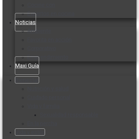
Cocine con
Expertos en cocina
Noticias
Ambiente
Favorita en acción
Corporativo
Emprendimiento
Maxi Guía
Bienestar
Nutrición y salud
Cuidado personal
Vida y familia
Sexualidad responsable
En la percha
Vida y estilo