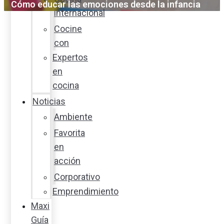
Cómo educar las emociones desde la infancia
internacional
Cocine
con
Expertos
en
cocina
Noticias
Ambiente
Favorita
en
acción
Corporativo
Emprendimiento
Maxi
Guía