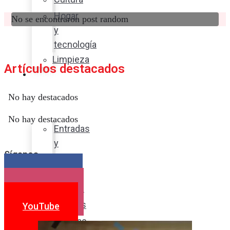
Hogar
No se encontraron post random
y
tecnología
Limpieza
Artículos destacados
Cocina
con
No hay destacados
sabor
No hay destacados
Entradas
y
Síganos
sopas
Platos
Facebook
fuertes
Instagram
Postres
YouTube
Bebidas