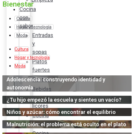
Bienestar
Cocina
con
Cultura
sabor
Hogar y tecnología
Entradas
Moda
y
Cultura
sopas
Hogar y tecnología
Platos
Moda
fuertes
Adolescencia: construyendo identidad y
Postres
autonomía
Bebidas
y
¿Tu hijo empezó la escuela y sientes un vacío?
licores
Niños y azúcar: cómo encontrar el equilibrio
Cocina
ecuatoriana
Malnutrición: el problema está oculto en el plato
Cocina