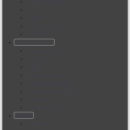
Productos nuevos
Moda
Cultura
Hogar y tecnología
Limpieza
Cocina con sabor
Entradas y sopas
Platos fuertes
Postres
Bebidas y licores
Cocina ecuatoriana
Cocina internacional
Cocine con
Expertos en cocina
Noticias
Ambiente