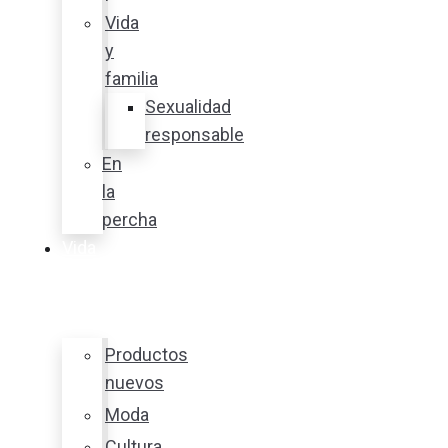
Vida
y
familia
Sexualidad
responsable
En
la
percha
Vida
y
estilo
Productos
nuevos
Moda
Cultura