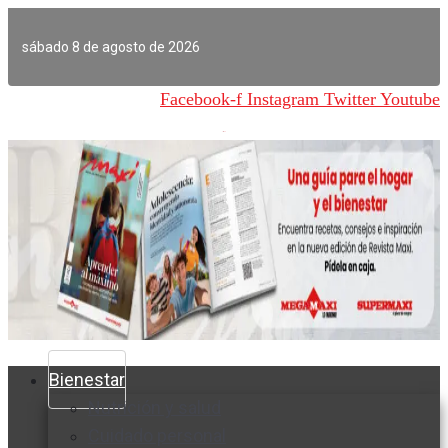
Ir
al
sábado 8 de agosto de 2026
contenido
Facebook-f
Instagram
Twitter
Youtube
Bienestar
Nutrición y salud
Cuidado personal