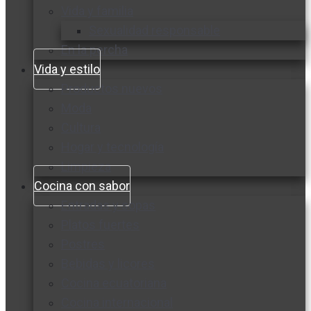
Vida y familia
Sexualidad responsable
En la percha
Vida y estilo
Productos nuevos
Moda
Cultura
Hogar y tecnología
Limpieza
Cocina con sabor
Entradas y sopas
Platos fuertes
Postres
Bebidas y licores
Cocina ecuatoriana
Cocina internacional