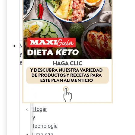
Sexualidad
responsable
En
la
percha
Vida
y
estilo
Productos
nuevos
Moda
Cultura
Hogar
y
tecnología
Limpieza