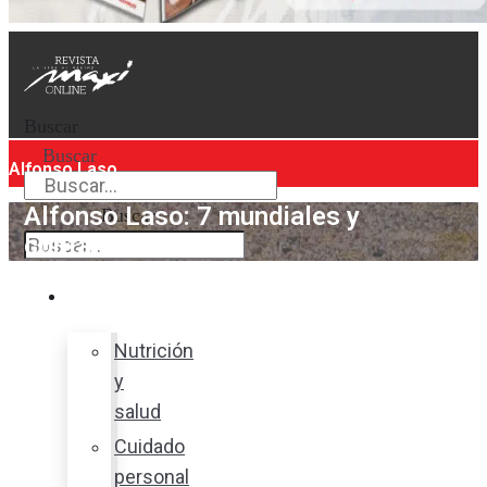
Buscar
Buscar
Alfonso Laso
Alfonso Laso: 7 mundiales y
Buscar
contando
Bienestar
Nutrición
y
salud
Cuidado
personal