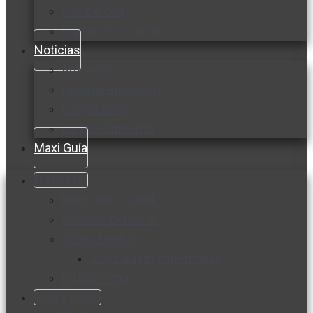
Cocine con
Expertos en cocina
Noticias
Ambiente
Favorita en acción
Corporativo
Emprendimiento
Maxi Guía
Bienestar
Nutrición y salud
Cuidado personal
Vida y familia
Sexualidad responsable
En la percha
Vida y estilo