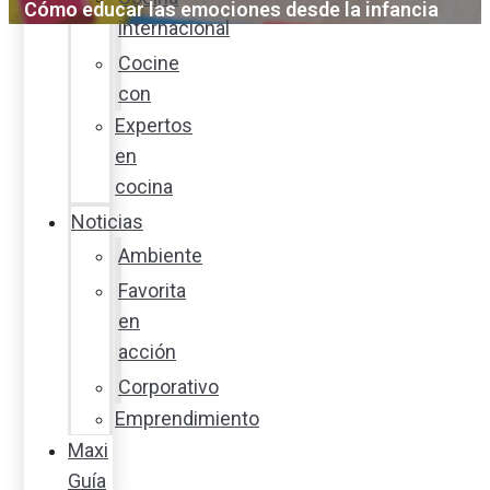
Cómo educar las emociones desde la infancia
internacional
Cocine
con
Expertos
en
cocina
Noticias
Ambiente
Favorita
en
acción
Corporativo
Emprendimiento
Maxi
Guía