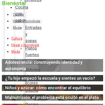
Bienestar
Cocina
con
Cultura
sabor
Hogar y tecnología
Entradas
Moda
y
Cultura
sopas
Hogar y tecnología
Platos
Moda
fuertes
Adolescencia: construyendo identidad y
Postres
autonomía
Bebidas
y
¿Tu hijo empezó la escuela y sientes un vacío?
licores
Niños y azúcar: cómo encontrar el equilibrio
Cocina
ecuatoriana
Malnutrición: el problema está oculto en el plato
Cocina