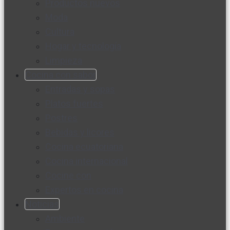
Productos nuevos
Moda
Cultura
Hogar y tecnología
Limpieza
Cocina con sabor
Entradas y sopas
Platos fuertes
Postres
Bebidas y licores
Cocina ecuatoriana
Cocina internacional
Cocine con
Expertos en cocina
Noticias
Ambiente