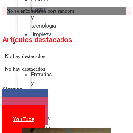
Hogar
No se encontraron post random
y
tecnología
Limpieza
Artículos destacados
Cocina
con
No hay destacados
sabor
No hay destacados
Entradas
y
Síganos
sopas
Platos
Facebook
fuertes
Instagram
Postres
YouTube
Bebidas