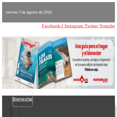
Ir
al
viernes 7 de agosto de 2026
contenido
Facebook-f
Instagram
Twitter
Youtube
Bienestar
Nutrición y salud
Cuidado personal