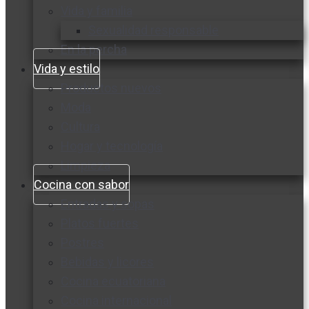
Vida y familia
Sexualidad responsable
En la percha
Vida y estilo
Productos nuevos
Moda
Cultura
Hogar y tecnología
Limpieza
Cocina con sabor
Entradas y sopas
Platos fuertes
Postres
Bebidas y licores
Cocina ecuatoriana
Cocina internacional