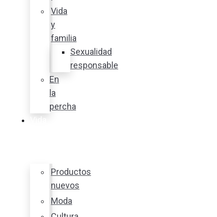
Vida
y
familia
Sexualidad
responsable
En
la
percha
Vida
y
estilo
Productos
nuevos
Moda
Cultura