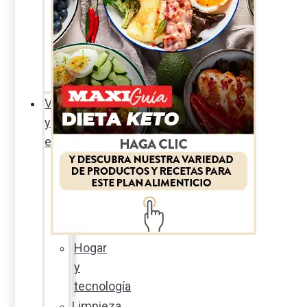
Sexualidad
responsable
En
la
percha
Vida
y
estilo
Productos
nuevos
Moda
Cultura
Hogar
y
tecnología
Limpieza