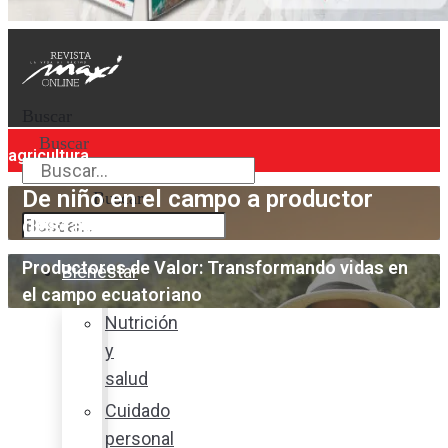
Buscar
Buscar
agricultura
De niño en el campo a productor
Buscar
destacado
Productores de Valor: Transformando vidas en
Bienestar
el campo ecuatoriano
Nutrición
y
salud
Cuidado
personal