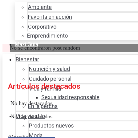
Ambiente
Favorita en acción
Corporativo
Emprendimiento
Maxi Guía
No se encontraron post random
Bienestar
Nutrición y salud
Cuidado personal
Artículos destacados
Vida y familia
Sexualidad responsable
No hay destacados
En la percha
Vida y estilo
No hay destacados
Productos nuevos
Moda
Síganos