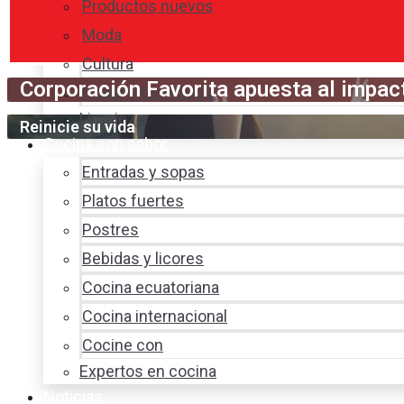
Productos nuevos
Moda
Cultura
Corporación Favorita apuesta al impac
Hogar y tecnología
Limpieza
Reinicie su vida
Cocina con sabor
Entradas y sopas
Platos fuertes
Postres
Bebidas y licores
Cocina ecuatoriana
Cocina internacional
Cocine con
Expertos en cocina
Noticias