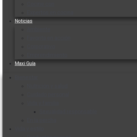
Cocine con
Expertos en cocina
Noticias
Ambiente
Favorita en acción
Corporativo
Emprendimiento
Maxi Guía
Bienestar
Nutrición y salud
Cuidado personal
Vida y familia
Sexualidad responsable
En la percha
Vida y estilo