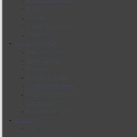
Productos nuevos
Moda
Cultura
Hogar y tecnología
Limpieza
Cocina con sabor
Entradas y sopas
Platos fuertes
Postres
Bebidas y licores
Cocina ecuatoriana
Cocina internacional
Cocine con
Expertos en cocina
Noticias
Ambiente