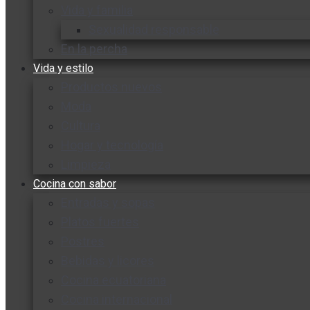
Vida y familia
Sexualidad responsable
En la percha
Vida y estilo
Productos nuevos
Moda
Cultura
Hogar y tecnología
Limpieza
Cocina con sabor
Entradas y sopas
Platos fuertes
Postres
Bebidas y licores
Cocina ecuatoriana
Cocina internacional