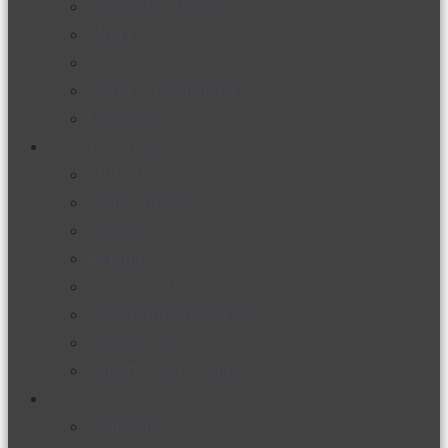
Productos nuevos
Moda
Cultura
Hogar y tecnología
Limpieza
Cocina con sabor
Entradas y sopas
Platos fuertes
Postres
Bebidas y licores
Cocina ecuatoriana
Cocina internacional
Cocine con
Expertos en cocina
Noticias
Ambiente