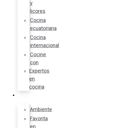
y
licores
Cocina
ecuatoriana
Cocina
internacional
Cocine
con
Expertos
en
cocina
Noticias
Ambiente
Favorita
en