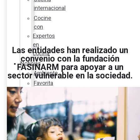
internacional
Cocine
con
Expertos
en
Las entidades han realizado un
cocina
convenio con la fundación
Noticias
FASINARM para apoyar a un
Ambiente
sector vulnerable en la sociedad.
Favorita
en
acción
Corporativo
Emprendimiento
Maxi
Guía