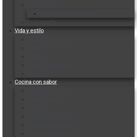
Vida y familia
Sexualidad responsable
En la percha
Vida y estilo
Productos nuevos
Moda
Cultura
Hogar y tecnología
Limpieza
Cocina con sabor
Entradas y sopas
Platos fuertes
Postres
Bebidas y licores
Cocina ecuatoriana
Cocina internacional