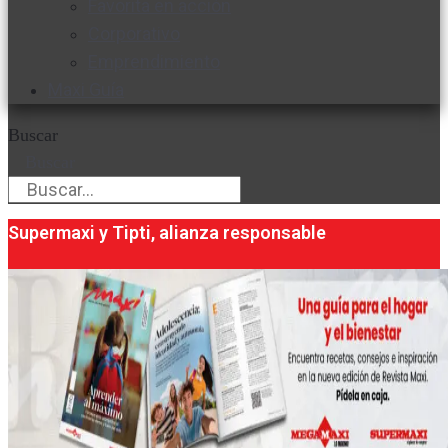
Favorita en acción
Corporativo
Emprendimiento
Maxi Guía
Buscar
Buscar
Supermaxi y Tipti, alianza responsable