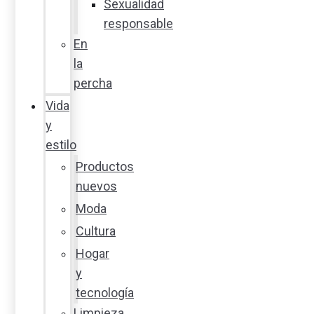
Sexualidad
responsable
En
la
percha
Vida
y
estilo
Productos
nuevos
Moda
Cultura
Hogar
y
tecnología
Limpieza