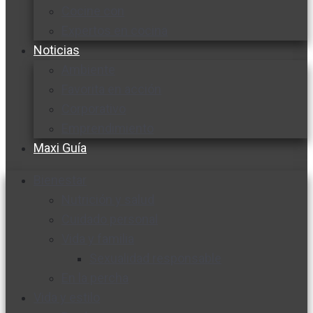
Cocine con
Expertos en cocina
Noticias
Ambiente
Favorita en acción
Corporativo
Emprendimiento
Maxi Guía
Bienestar
Nutrición y salud
Cuidado personal
Vida y familia
Sexualidad responsable
En la percha
Vida y estilo