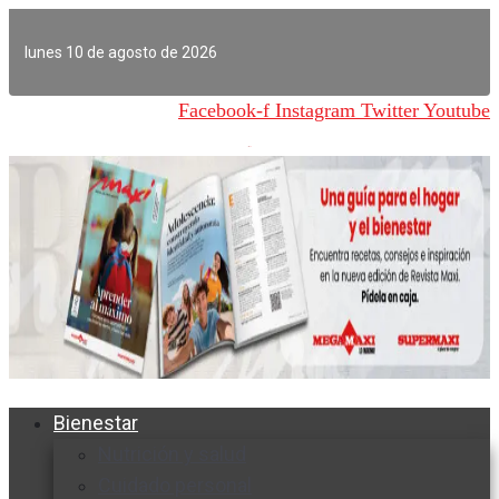
Ir
al
lunes 10 de agosto de 2026
contenido
Facebook-f
Instagram
Twitter
Youtube
Bienestar
Nutrición y salud
Cuidado personal