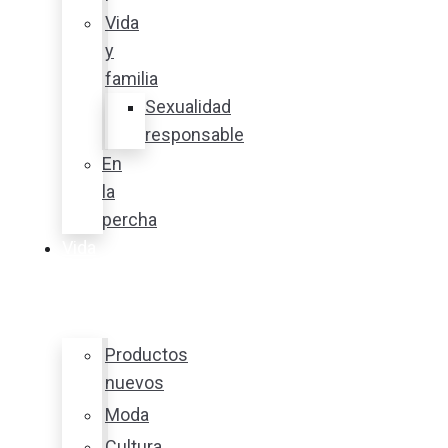
Vida
y
familia
Sexualidad
responsable
En
la
percha
Vida
y
estilo
Productos
nuevos
Moda
Cultura