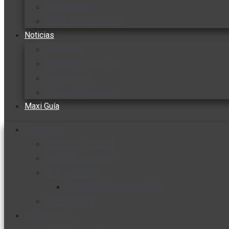
Cocine con
Expertos en cocina
Noticias
Ambiente
Favorita en acción
Corporativo
Emprendimiento
Maxi Guía
Bienestar
Nutrición y salud
Cuidado personal
Vida y familia
Sexualidad responsable
En la percha
Vida y estilo