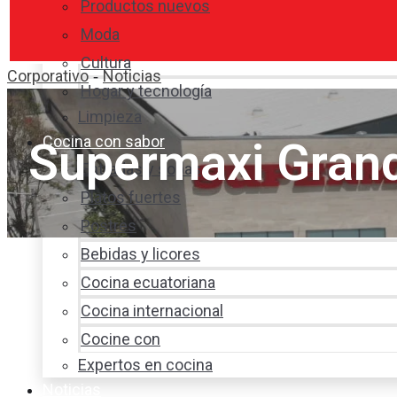
Productos nuevos
Moda
Cultura
Corporativo
Noticias
-
Hogar y tecnología
Limpieza
Cocina con sabor
Supermaxi Grand
Entradas y sopas
Platos fuertes
Postres
Bebidas y licores
Cocina ecuatoriana
Cocina internacional
Cocine con
Expertos en cocina
Noticias