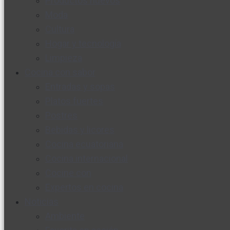
Productos nuevos
Moda
Cultura
Hogar y tecnología
Limpieza
Cocina con sabor
Entradas y sopas
Platos fuertes
Postres
Bebidas y licores
Cocina ecuatoriana
Cocina internacional
Cocine con
Expertos en cocina
Noticias
Ambiente