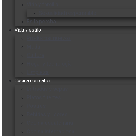
Vida y familia
Sexualidad responsable
En la percha
Vida y estilo
Productos nuevos
Moda
Cultura
Hogar y tecnología
Limpieza
Cocina con sabor
Entradas y sopas
Platos fuertes
Postres
Bebidas y licores
Cocina ecuatoriana
Cocina internacional