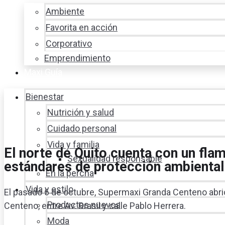
Ambiente
Favorita en acción
Corporativo
Emprendimiento
Maxi Guía
Bienestar
Nutrición y salud
Cuidado personal
Vida y familia
El norte de Quito cuenta con un fla
Sexualidad responsable
estándares de protección ambiental
En la percha
Vida y estilo
El pasado 6 de octubre, Supermaxi Granda Centeno abrió 
Productos nuevos
Centeno, entre Av. Brasil y calle Pablo Herrera.
Moda