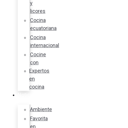
y
licores
Cocina
ecuatoriana
Cocina
internacional
Cocine
con
Expertos
en
cocina
Noticias
Ambiente
Favorita
en