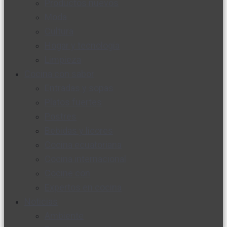
Productos nuevos
Moda
Cultura
Hogar y tecnología
Limpieza
Cocina con sabor
Entradas y sopas
Platos fuertes
Postres
Bebidas y licores
Cocina ecuatoriana
Cocina internacional
Cocine con
Expertos en cocina
Noticias
Ambiente