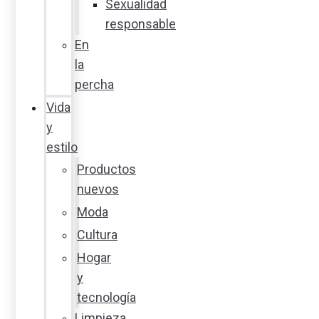
Sexualidad
responsable
En
la
percha
Vida
y
estilo
Productos
nuevos
Moda
Cultura
Hogar
y
tecnología
Limpieza