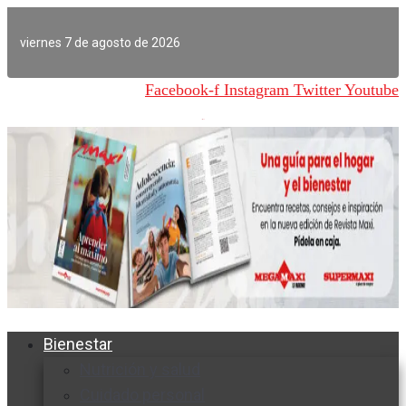
Ir
al
viernes 7 de agosto de 2026
contenido
Facebook-f
Instagram
Twitter
Youtube
Bienestar
Nutrición y salud
Cuidado personal