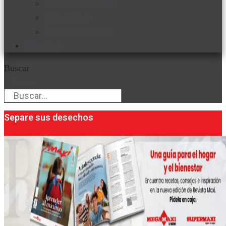
Favorita en acción
Corporativo
Emprendimiento
Maxi Guía
Buscar
Buscar
Separe sus desechos