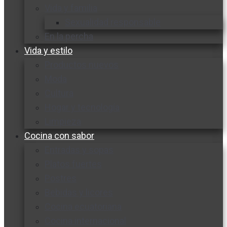
Vida y familia
Sexualidad responsable
En la percha
Vida y estilo
Productos nuevos
Moda
Cultura
Hogar y tecnología
Limpieza
Cocina con sabor
Entradas y sopas
Platos fuertes
Postres
Bebidas y licores
Cocina ecuatoriana
Cocina internacional