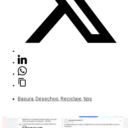
Basura
,
Desechos
,
Reciclaje
,
tips