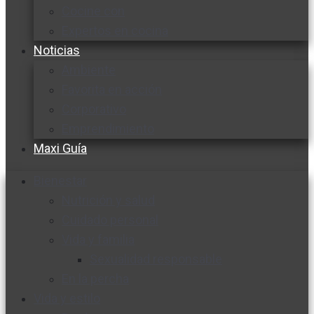
Cocine con
Expertos en cocina
Noticias
Ambiente
Favorita en acción
Corporativo
Emprendimiento
Maxi Guía
Bienestar
Nutrición y salud
Cuidado personal
Vida y familia
Sexualidad responsable
En la percha
Vida y estilo