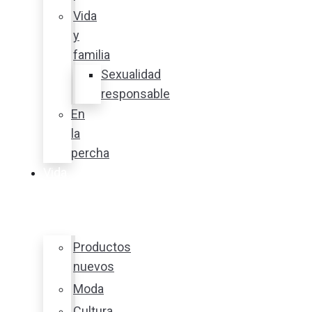
Vida
y
familia
Sexualidad
responsable
En
la
percha
Vida
y
estilo
Productos
nuevos
Moda
Cultura