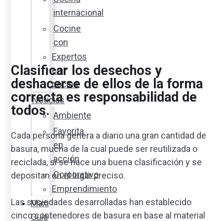
internacional
Cocine
con
Expertos
Clasificar los desechos y
en
deshacerse de ellos de la forma
cocina
correcta es responsabilidad de
Noticias
todos.
Ambiente
Favorita
Cada persona genera a diario una gran cantidad de
en
basura, mucha de la cual puede ser reutilizada o
acción
reciclada, si se hace una buena clasificación y se
Corporativo
depositan en el lugar preciso.
Emprendimiento
Las sociedades desarrolladas han establecido
Maxi
cinco contenedores de basura en base al material
Guía