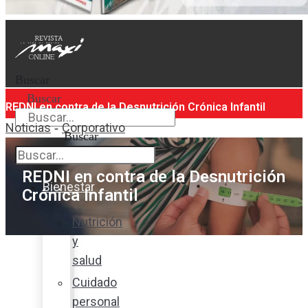
Buscar
Buscar
REDNI en contra de la Desnutrición Crónica Infantil
Noticias
Corporativo
-
Buscar
REDNI en contra de la Desnutrición
Bienestar
Crónica Infantil
Nutrición
y
salud
Cuidado
personal