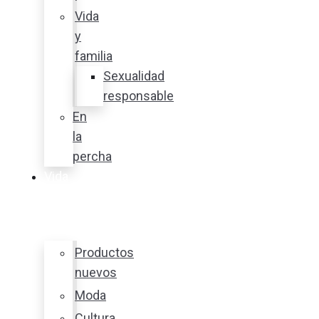
Vida
y
familia
Sexualidad
responsable
En
la
percha
Vida
y
estilo
Productos
nuevos
Moda
Cultura