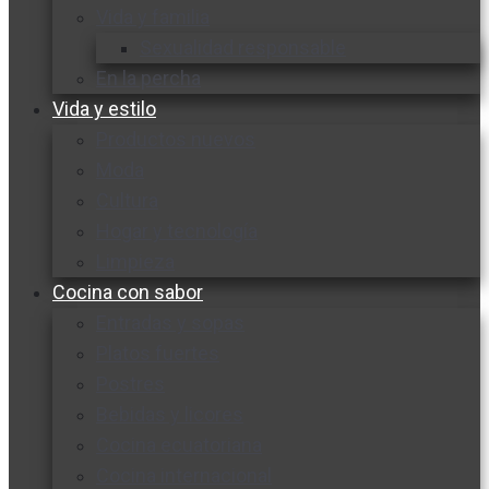
Vida y familia
Sexualidad responsable
En la percha
Vida y estilo
Productos nuevos
Moda
Cultura
Hogar y tecnología
Limpieza
Cocina con sabor
Entradas y sopas
Platos fuertes
Postres
Bebidas y licores
Cocina ecuatoriana
Cocina internacional