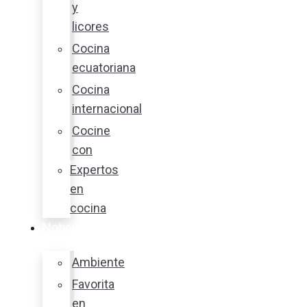
y
licores
Cocina
ecuatoriana
Cocina
internacional
Cocine
con
Expertos
en
cocina
Noticias
Ambiente
Favorita
en