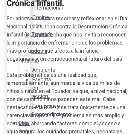
Crónica Infantil.
internacional
Cocine
Ecuador se une para recordar y reflexionar en el Día
con
Nacional de la Lucha contra la Desnutrición Crónica
Expertos
Infantil (DCI), una fecha que nos invita a reconocer
la importancia de enfrentar uno de los problemas
en
más profundos que afecta a la infancia
cocina
ecuatoriana y, en consecuencia, al futuro del país.
Noticias
Ambiente
Esta problemática es una realidad que,
Favorita
lamentablemente, aún marca la vida de miles de
en
niños y niñas en el Ecuador, ya que, a nivel nacional,
acción
dos de cada 10 niños padecen este mal. Cabe
Corporativo
destacar que la DCI no se trata únicamente de una
Emprendimiento
carencia alimentaria. El problema es más amplio y
Maxi
complejo, abarcando factores como el acceso a
agua segura, los cuidados prenatales, neonatales,
Guía