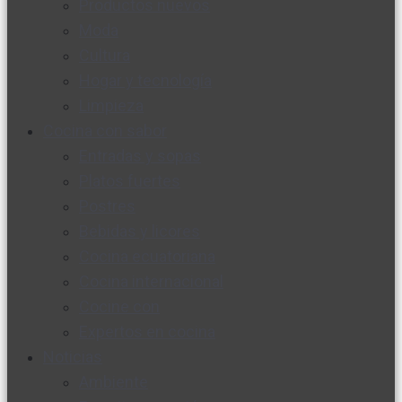
Productos nuevos
Moda
Cultura
Hogar y tecnología
Limpieza
Cocina con sabor
Entradas y sopas
Platos fuertes
Postres
Bebidas y licores
Cocina ecuatoriana
Cocina internacional
Cocine con
Expertos en cocina
Noticias
Ambiente