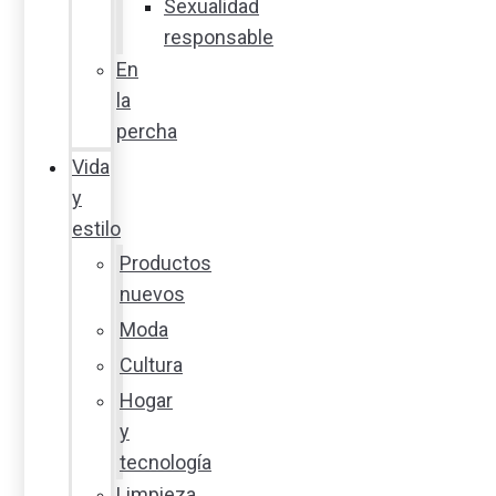
Sexualidad
responsable
En
la
percha
Vida
y
estilo
Productos
nuevos
Moda
Cultura
Hogar
y
tecnología
Limpieza