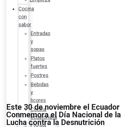
Cocina
con
sabor
Entradas
y
sopas
Platos
fuertes
Postres
Bebidas
y
licores
Este 30 de noviembre el Ecuador
Cocina
Conmemora el Día Nacional de la
ecuatoriana
Lucha contra la Desnutrición
Cocina