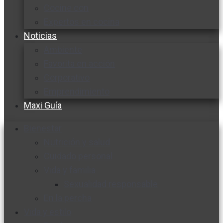
Cocine con
Expertos en cocina
Noticias
Ambiente
Favorita en acción
Corporativo
Emprendimiento
Maxi Guía
Bienestar
Nutrición y salud
Cuidado personal
Vida y familia
Sexualidad responsable
En la percha
Vida y estilo