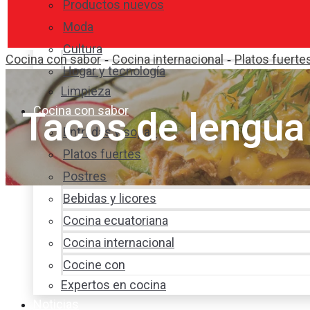
Productos nuevos
Moda
Cultura
Cocina con sabor
Cocina internacional
Platos fuerte
-
-
Hogar y tecnología
Limpieza
Cocina con sabor
Tacos de lengua
Entradas y sopas
Platos fuertes
Postres
Bebidas y licores
Cocina ecuatoriana
Cocina internacional
Cocine con
Expertos en cocina
Noticias