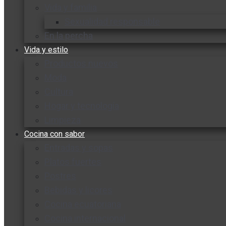
Vida y familia
Sexualidad responsable
En la percha
Vida y estilo
Productos nuevos
Moda
Cultura
Hogar y tecnología
Limpieza
Cocina con sabor
Entradas y sopas
Platos fuertes
Postres
Bebidas y licores
Cocina ecuatoriana
Cocina internacional