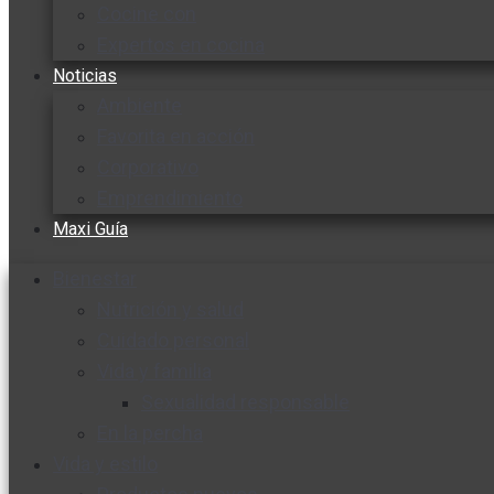
Cocine con
Expertos en cocina
Noticias
Ambiente
Favorita en acción
Corporativo
Emprendimiento
Maxi Guía
Bienestar
Nutrición y salud
Cuidado personal
Vida y familia
Sexualidad responsable
En la percha
Vida y estilo