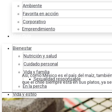
Ambiente
Favorita en acción
Corporativo
Emprendimiento
Maxi Guía
Bienestar
Nutrición y salud
Cuidado personal
Vida y familia
Así, como México es el país del maíz, también 
Sexualidad responsable
que el chile siempre está en sus platos, ya s
En la percha
Vida y estilo
Productos nuevos
Moda