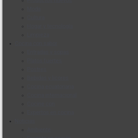
Productos nuevos
Moda
Cultura
Hogar y tecnología
Limpieza
Cocina con sabor
Entradas y sopas
Platos fuertes
Postres
Bebidas y licores
Cocina ecuatoriana
Cocina internacional
Cocine con
Expertos en cocina
Noticias
Ambiente