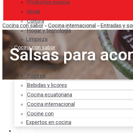
Productos nuevos
Moda
Cultura
Cocina con sabor
Cocina internacional
Entradas y s
-
-
Hogar y tecnología
Limpieza
Cocina con sabor
Salsas para aco
Entradas y sopas
Platos fuertes
Postres
Bebidas y licores
Cocina ecuatoriana
Cocina internacional
Cocine con
Expertos en cocina
Noticias