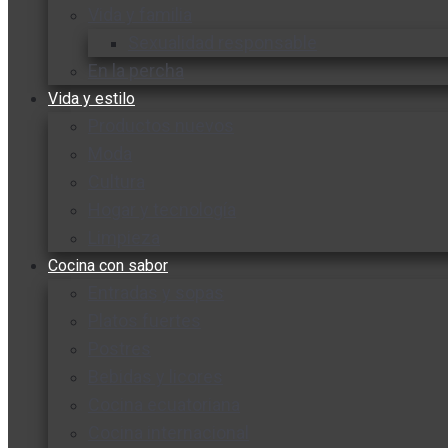
Vida y familia
Sexualidad responsable
En la percha
Vida y estilo
Productos nuevos
Moda
Cultura
Hogar y tecnología
Limpieza
Cocina con sabor
Entradas y sopas
Platos fuertes
Postres
Bebidas y licores
Cocina ecuatoriana
Cocina internacional