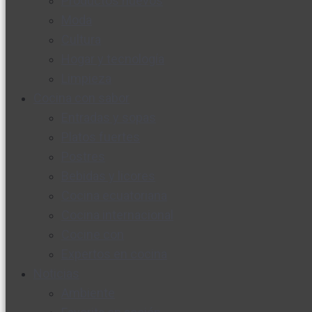
Productos nuevos
Moda
Cultura
Hogar y tecnología
Limpieza
Cocina con sabor
Entradas y sopas
Platos fuertes
Postres
Bebidas y licores
Cocina ecuatoriana
Cocina internacional
Cocine con
Expertos en cocina
Noticias
Ambiente