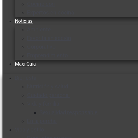
Cocine con
Expertos en cocina
Noticias
Ambiente
Favorita en acción
Corporativo
Emprendimiento
Maxi Guía
Bienestar
Nutrición y salud
Cuidado personal
Vida y familia
Sexualidad responsable
En la percha
Vida y estilo