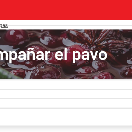
opas
mpañar el pavo