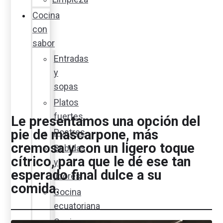
Cocina
con
sabor
Entradas
y
sopas
Platos
fuertes
Le presentamos una opción del
Postres
pie de mascarpone, más
cremosa y con un ligero toque
Bebidas
cítrico, para que le dé ese tan
y
esperado final dulce a su
licores
comida.
Cocina
ecuatoriana
Cocina