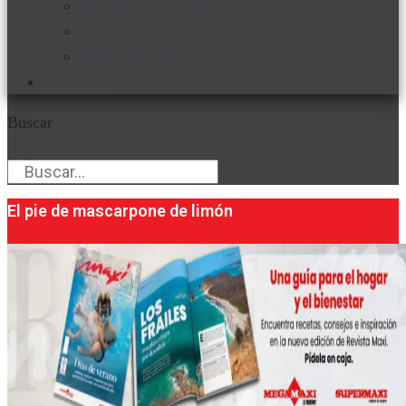
Favorita en acción
Corporativo
Emprendimiento
Maxi Guía
Buscar
Buscar
El pie de mascarpone de limón