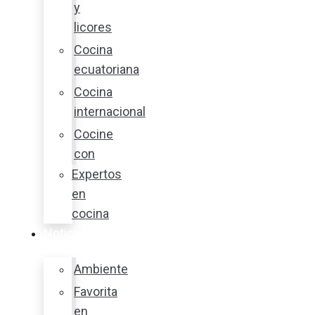
y
licores
Cocina
ecuatoriana
Cocina
internacional
Cocine
con
Expertos
en
cocina
Noticias
Ambiente
Favorita
en