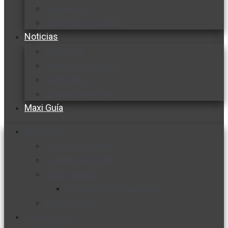
Cocine con
Expertos en cocina
Noticias
Ambiente
Favorita en acción
Corporativo
Emprendimiento
Maxi Guía
Bienestar
Nutrición y salud
Cuidado personal
Vida y familia
Sexualidad responsable
En la percha
Vida y estilo