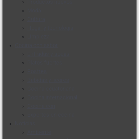
Productos nuevos
Moda
Cultura
Hogar y tecnología
Limpieza
Cocina con sabor
Entradas y sopas
Platos fuertes
Postres
Bebidas y licores
Cocina ecuatoriana
Cocina internacional
Cocine con
Expertos en cocina
Noticias
Ambiente