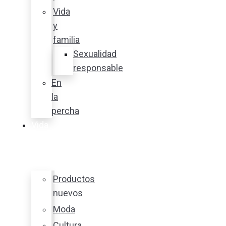
Vida
y
familia
Sexualidad
responsable
En
la
percha
Vida
y
estilo
Productos
nuevos
Moda
Cultura