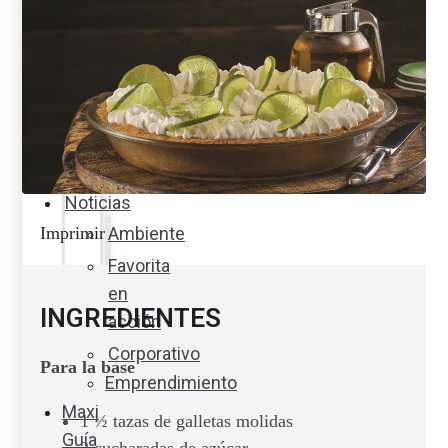
internacional
Cocine
con
Expertos
en
cocina
Noticias
Ambiente
Imprimir
Favorita
en
INGREDIENTES
acción
Corporativo
Para la base
Emprendimiento
Maxi
1 ½ tazas de galletas molidas
Guía
2 cucharadas de azúcar