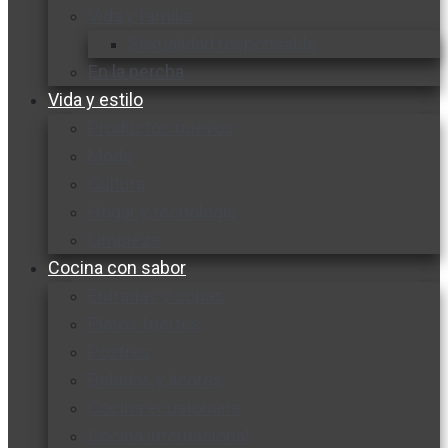
Vida y familia
Sexualidad responsable
En la percha
Vida y estilo
Productos nuevos
Moda
Cultura
Hogar y tecnología
Limpieza
Cocina con sabor
Entradas y sopas
Platos fuertes
Postres
Bebidas y licores
Cocina ecuatoriana
Cocina internacional