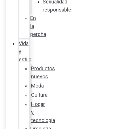
Sexualidad
responsable
En
la
percha
Vida
y
estilo
Productos
nuevos
Moda
Cultura
Hogar
y
tecnología
Limpieza