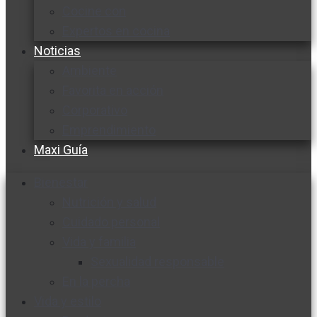
Cocine con
Expertos en cocina
Noticias
Ambiente
Favorita en acción
Corporativo
Emprendimiento
Maxi Guía
Bienestar
Nutrición y salud
Cuidado personal
Vida y familia
Sexualidad responsable
En la percha
Vida y estilo