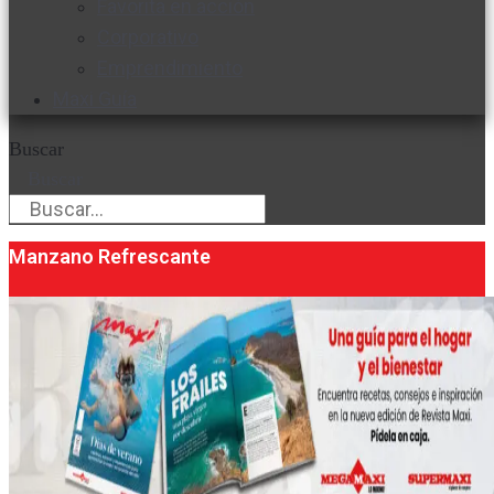
Favorita en acción
Corporativo
Emprendimiento
Maxi Guía
Buscar
Buscar
Manzano Refrescante