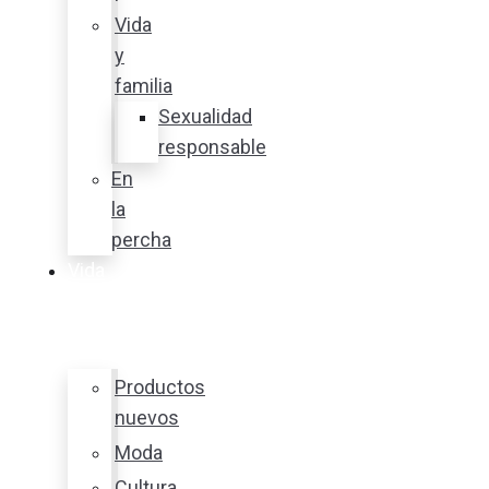
Vida
y
familia
Sexualidad
responsable
En
la
percha
Vida
y
estilo
Productos
nuevos
Moda
Cultura