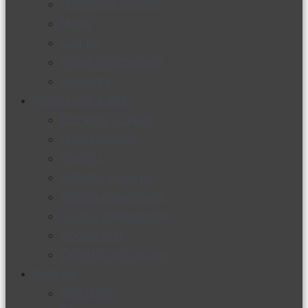
Productos nuevos
Moda
Cultura
Hogar y tecnología
Limpieza
Cocina con sabor
Entradas y sopas
Platos fuertes
Postres
Bebidas y licores
Cocina ecuatoriana
Cocina internacional
Cocine con
Expertos en cocina
Noticias
Ambiente