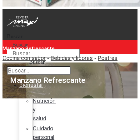
Buscar
Buscar
Manzano Refrescante
Cocina con sabor
Bebidas y licores
Postres
-
-
Buscar
Manzano Refrescante
Bienestar
Nutrición
y
salud
Cuidado
personal