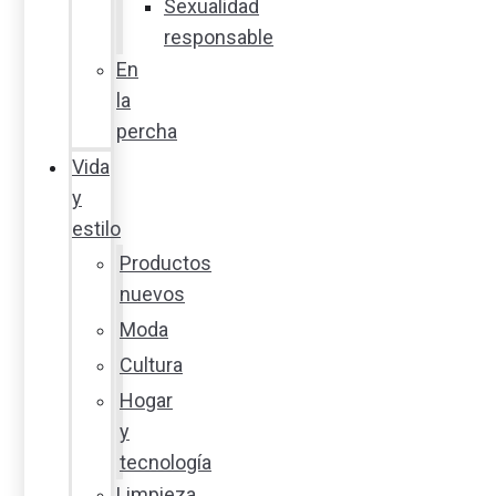
Sexualidad
responsable
En
la
percha
Vida
y
estilo
Productos
nuevos
Moda
Cultura
Hogar
y
tecnología
Limpieza