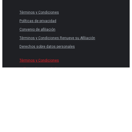
Términos y Condiciones
Políticas de privacidad
Convenio de afiliación
Términos y Condiciones Renueve su Afiliación
Derechos sobre datos personales
Términos y Condiciones
Políticas de privacidad
Convenio de afiliación
Términos y Condiciones Renueve su Afiliación
Derechos sobre datos personales