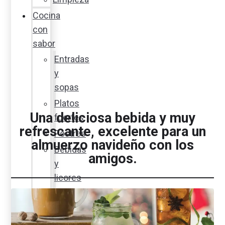
Cocina
con
sabor
Entradas
y
sopas
Platos
Una deliciosa bebida y muy
fuertes
refrescante, excelente para un
Postres
almuerzo navideño con los
Bebidas
amigos.
y
licores
Cocina
ecuatoriana
Cocina