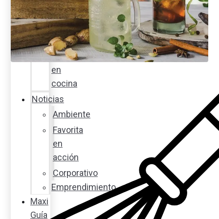
internacional
Cocine
con
Expertos
en
cocina
Noticias
Ambiente
Favorita
en
acción
Corporativo
Emprendimiento
Maxi
Guía