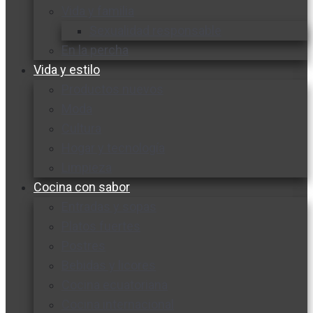
Vida y familia
Sexualidad responsable
En la percha
Vida y estilo
Productos nuevos
Moda
Cultura
Hogar y tecnología
Limpieza
Cocina con sabor
Entradas y sopas
Platos fuertes
Postres
Bebidas y licores
Cocina ecuatoriana
Cocina internacional