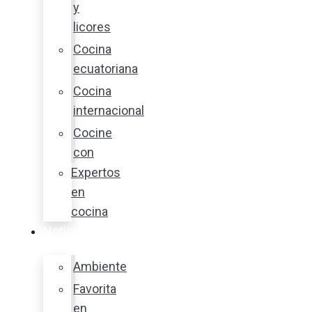
y
licores
Cocina
ecuatoriana
Cocina
internacional
Cocine
con
Expertos
en
cocina
Noticias
Ambiente
Favorita
en