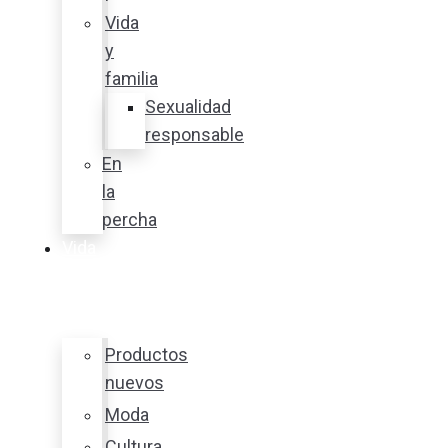
Vida
y
familia
Sexualidad
responsable
En
la
percha
Vida
y
estilo
Productos
nuevos
Moda
Cultura