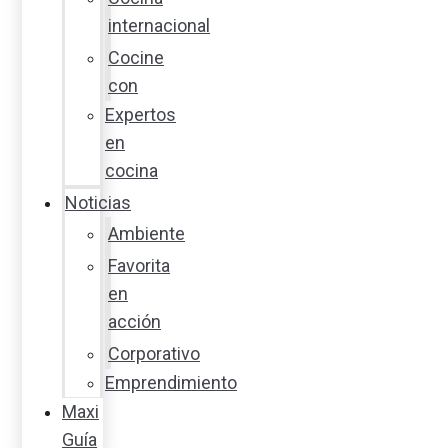
internacional
Cocine
con
Expertos
en
cocina
Noticias
Ambiente
Favorita
en
acción
Corporativo
Emprendimiento
Maxi
Guía