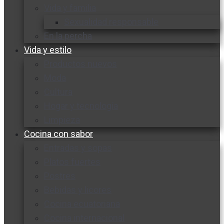
Vida y familia
Sexualidad responsable
En la percha
Vida y estilo
Productos nuevos
Moda
Cultura
Hogar y tecnología
Limpieza
Cocina con sabor
Entradas y sopas
Platos fuertes
Postres
Bebidas y licores
Cocina ecuatoriana
Cocina internacional