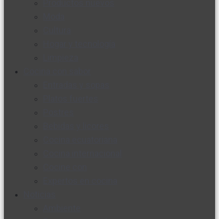
Productos nuevos
Moda
Cultura
Hogar y tecnología
Limpieza
Cocina con sabor
Entradas y sopas
Platos fuertes
Postres
Bebidas y licores
Cocina ecuatoriana
Cocina internacional
Cocine con
Expertos en cocina
Noticias
Ambiente