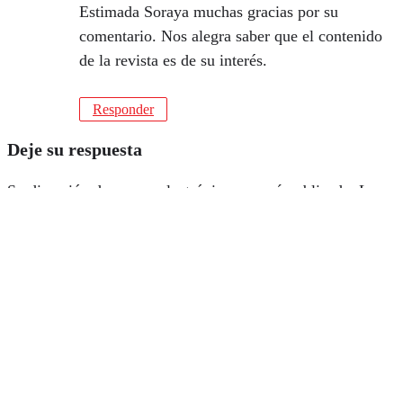
Estimada Soraya muchas gracias por su
comentario. Nos alegra saber que el contenido
de la revista es de su interés.
Responder
Deje su respuesta
Su dirección de correo electrónico no será publicada.
Los
campos obligatorios están marcados con
*
Nombre
*
Su dirección de correo electrónico
*
Guarde mi nombre y correo electrónico en este