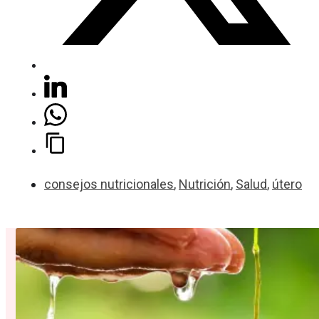
consejos nutricionales
,
Nutrición
,
Salud
,
útero