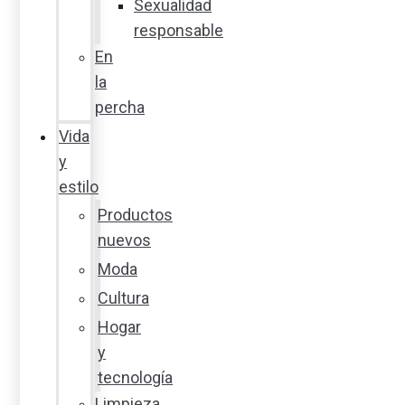
Sexualidad
responsable
En
la
percha
Vida
y
estilo
Productos
nuevos
Moda
Cultura
Hogar
y
tecnología
Limpieza