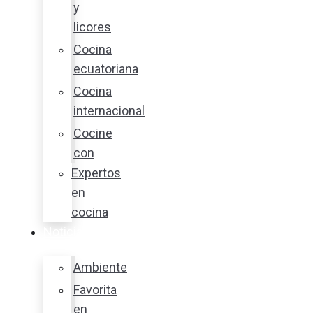
y
licores
Cocina
ecuatoriana
Cocina
internacional
Cocine
con
Expertos
en
cocina
Noticias
Ambiente
Favorita
en