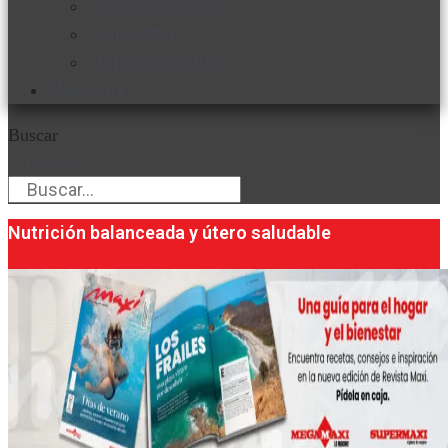
Favorita en acción
Corporativo
Emprendimiento
Maxi Guía
Buscar
Buscar
Nutrición balanceada y útero saludable