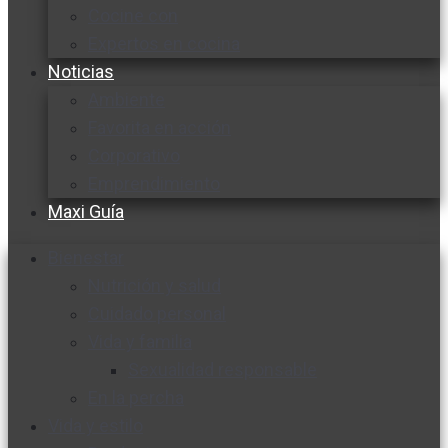
Cocine con
Expertos en cocina
Noticias
Ambiente
Favorita en acción
Corporativo
Emprendimiento
Maxi Guía
Bienestar
Nutrición y salud
Cuidado personal
Vida y familia
Sexualidad responsable
En la percha
Vida y estilo