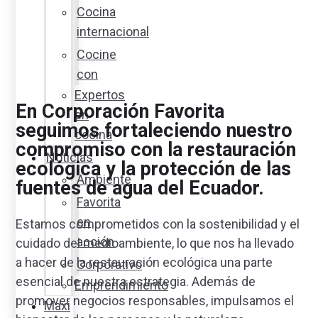
Cocina
internacional
Cocine
con
Expertos
En Corporación Favorita
en
seguimos fortaleciendo nuestro
cocina
compromiso con la restauración
Noticias
ecológica y la protección de las
Ambiente
fuentes de agua del Ecuador.
Favorita
en
Estamos comprometidos con la sostenibilidad y el
acción
cuidado del medioambiente, lo que nos ha llevado
a hacer de la restauración ecológica una parte
Corporativo
esencial de nuestra estrategia. Además de
Emprendimiento
promover negocios responsables, impulsamos el
Maxi