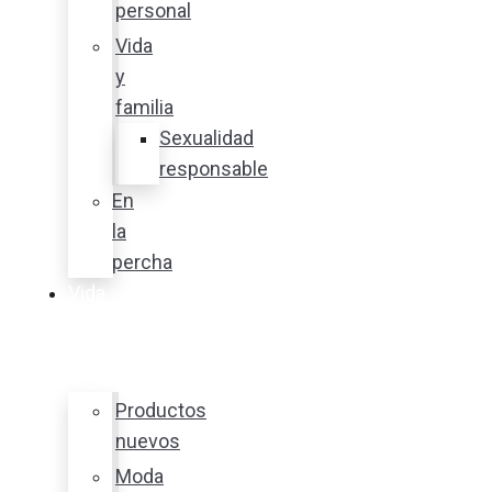
personal
Vida
y
familia
Sexualidad
responsable
En
la
percha
Vida
y
estilo
Productos
nuevos
Moda