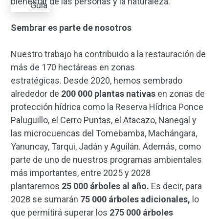
bienestar de las personas y la naturaleza.
Guía
Sembrar es parte de nosotros
Nuestro trabajo ha contribuido a la restauración de
más de 170 hectáreas en zonas
estratégicas. Desde 2020, hemos sembrado
alrededor de
200 000 plantas nativas
en zonas de
protección hídrica como la Reserva Hídrica Ponce
Paluguillo, el Cerro Puntas, el Atacazo, Nanegal y
las microcuencas del Tomebamba, Machángara,
Yanuncay, Tarqui, Jadán y Aguilán. Además, como
parte de uno de nuestros programas ambientales
más importantes, entre 2025 y 2028
plantaremos
25 000 árboles al año.
Es decir, para
2028 se sumarán
75 000 árboles adicionales,
lo
que permitirá superar los
275 000 árboles