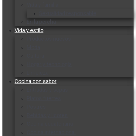
Vida y familia
Sexualidad responsable
En la percha
Vida y estilo
Productos nuevos
Moda
Cultura
Hogar y tecnología
Limpieza
Cocina con sabor
Entradas y sopas
Platos fuertes
Postres
Bebidas y licores
Cocina ecuatoriana
Cocina internacional