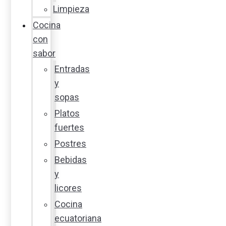
Limpieza
Cocina
con
sabor
Entradas
y
sopas
Platos
fuertes
Postres
Bebidas
y
licores
Cocina
ecuatoriana