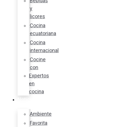
Bebidas
y
licores
Cocina
ecuatoriana
Cocina
internacional
Cocine
con
Expertos
en
cocina
Noticias
Ambiente
Favorita