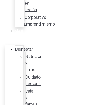
en
acción
Corporativo
Emprendimiento
Maxi
Guía
Bienestar
Nutrición
y
salud
Cuidado
personal
Vida
y
familia