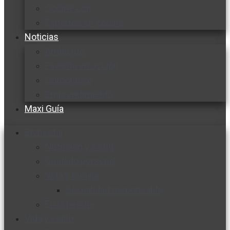
Cocine con
Expertos en cocina
Noticias
Ambiente
Favorita en acción
Corporativo
Emprendimiento
Maxi Guía
Bienestar
Nutrición y salud
Cuidado personal
Vida y familia
Sexualidad responsable
En la percha
Vida y estilo