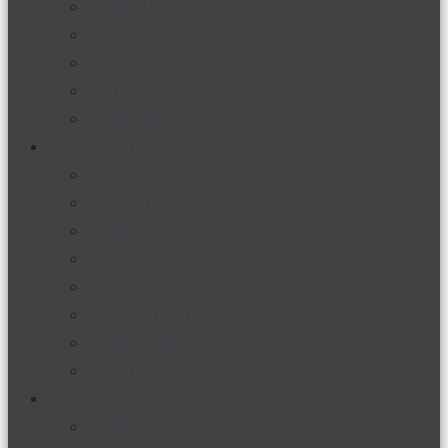
Productos nuevos
Moda
Cultura
Hogar y tecnología
Limpieza
Cocina con sabor
Entradas y sopas
Platos fuertes
Postres
Bebidas y licores
Cocina ecuatoriana
Cocina internacional
Cocine con
Expertos en cocina
Noticias
Ambiente