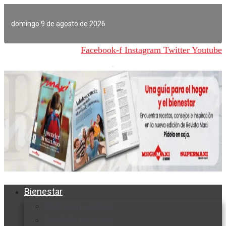
Ir
al
domingo 9 de agosto de 2026
contenido
Facebook-f
Instagram
Twitter
Youtube
Bienestar
Nutrición y salud
Cuidado personal