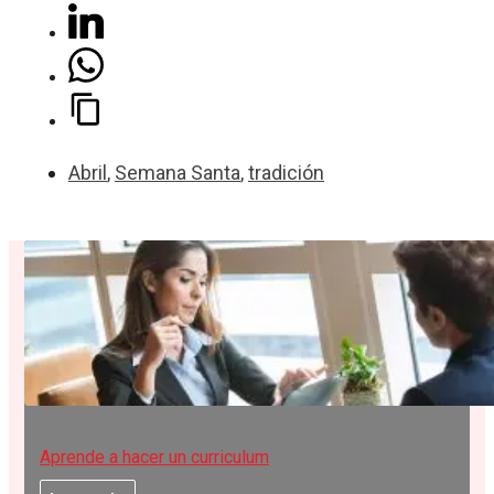
Abril
,
Semana Santa
,
tradición
Aprende a hacer un curriculum