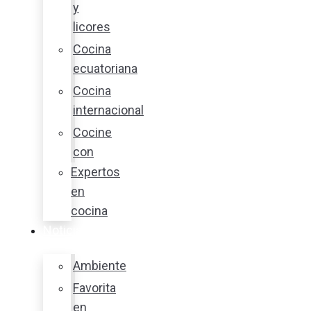
y
licores
Cocina
ecuatoriana
Cocina
internacional
Cocine
con
Expertos
en
cocina
Noticias
Ambiente
Favorita
en