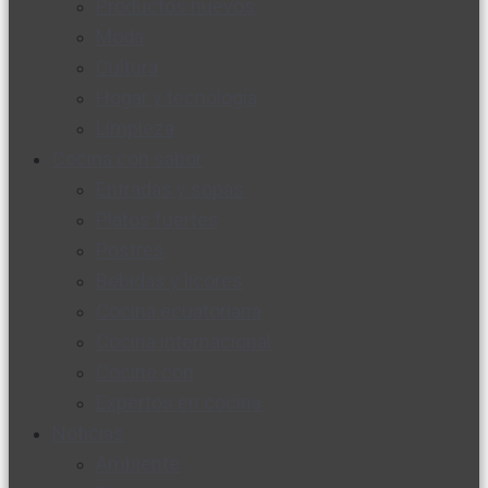
Productos nuevos
Moda
Cultura
Hogar y tecnología
Limpieza
Cocina con sabor
Entradas y sopas
Platos fuertes
Postres
Bebidas y licores
Cocina ecuatoriana
Cocina internacional
Cocine con
Expertos en cocina
Noticias
Ambiente