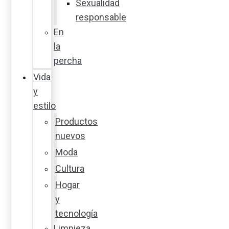
Sexualidad
responsable
En
la
percha
Vida
y
estilo
Productos
nuevos
Moda
Cultura
Hogar
y
tecnología
Limpieza