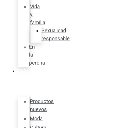
Vida
y
familia
Sexualidad
responsable
En
la
percha
Vida
y
estilo
Productos
nuevos
Moda
Cultura