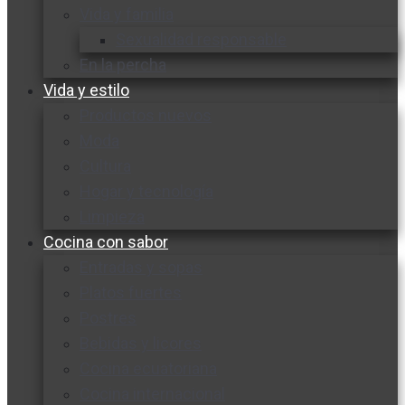
Vida y familia
Sexualidad responsable
En la percha
Vida y estilo
Productos nuevos
Moda
Cultura
Hogar y tecnología
Limpieza
Cocina con sabor
Entradas y sopas
Platos fuertes
Postres
Bebidas y licores
Cocina ecuatoriana
Cocina internacional