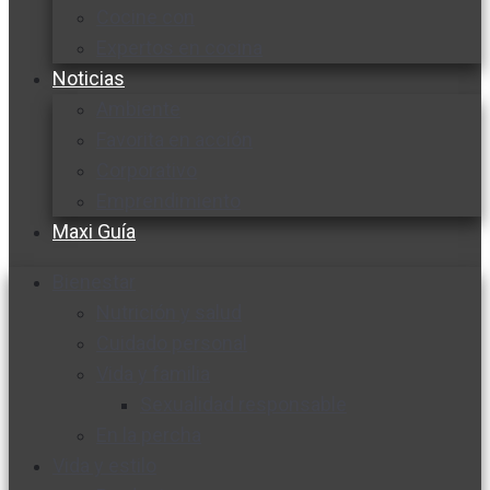
Cocine con
Expertos en cocina
Noticias
Ambiente
Favorita en acción
Corporativo
Emprendimiento
Maxi Guía
Bienestar
Nutrición y salud
Cuidado personal
Vida y familia
Sexualidad responsable
En la percha
Vida y estilo