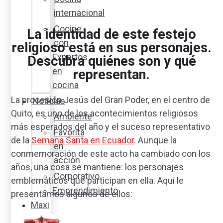
internacional
Cocine
La identidad de este festejo
con
religioso está en sus personajes.
Expertos
Descubra quiénes son y qué
en
representan.
cocina
La procesión Jesús del Gran Poder, en el centro de
Noticias
Quito, es uno de los acontecimientos religiosos
Ambiente
más esperados del año y el suceso representativo
Favorita
de la
Semana Santa en Ecuador
. Aunque la
en
conmemoración de este acto ha cambiado con los
acción
años, una cosa se mantiene: los personajes
Corporativo
emblemáticos que participan en ella. Aquí le
Emprendimiento
presentamos algunos de ellos:
Maxi
Guía