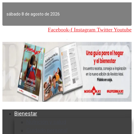
Ir
al
sábado 8 de agosto de 2026
contenido
Facebook-f
Instagram
Twitter
Youtube
Bienestar
Nutrición y salud
Cuidado personal